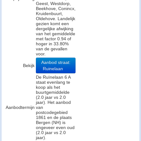
Geest, Westdorp,
Beekhove, Conincx,
Kruidenbuurt,
Oldehove. Landelijk
gezien komt een
dergelijke afwijking
van het gemiddelde
met factor 0.94 of
hoger in 33.80%
van de gevallen
voor.
Aanbod straat:
Bekijk
Ruinelaan
De Ruïnelaan 6 A
staat evenlang te
koop als het
buurtgemiddelde
(2.0 jaar vs 2.0
jaar). Het aanbod
Aanbodtermijn
van
postcodegebied
1861 en de plaats
Bergen (NH) is
ongeveer even oud
(2.0 jaar vs 2.0
jaar).