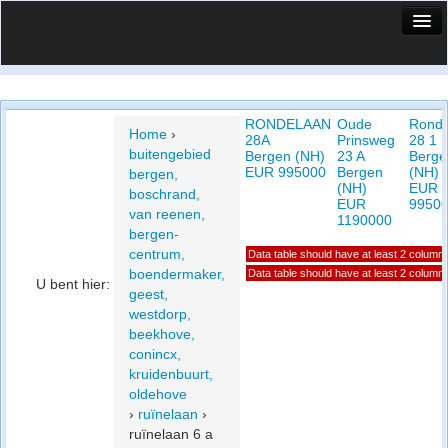
HuisX
Huis in vizier
RONDELAAN
Oude
Ronde
Vergelijk prijsposities - wijk
Home
›
28A
Prinsweg
28 1
buitengebied
Bergen (NH)
23 A
Berge
Nieuws
EUR 995000
Bergen
(NH)
bergen,
(NH)
EUR
boschrand,
Info
EUR
9950
van reenen,
1190000
bergen-
Privacy beleid
centrum,
Data table should have at least 2 column
boendermaker,
Data table should have at least 2 column
Cookie beleid
U bent hier:
geest,
westdorp,
beekhove,
conincx,
kruidenbuurt,
oldehove
›
ruïnelaan
›
ruïnelaan 6 a