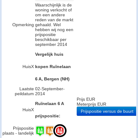
Waarschijnlijk is de
woning verkocht of
om een andere
reden van de markt
Opmerking
gehaald. Wel
hebben wij nog een
prijspositie
beschikbaar per
september 2014
Vergelijk huis
HuisX
kopen Ruïnelaan
6 A, Bergen (NH)
Laatste
02-September-
peildatum
2014
Prijs EUR
Ruïnelaan 6 A
Meterprijs EUR
HuisX
Prijspositie versus de buurt
prijspositie:
Prijspositie
plaats - landelijk