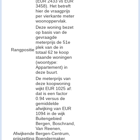
(EUR 2433 vs EUR
3458). Het betreft
hier de vraagprijs
per vierkante meter
woonoppervlak.
Deze woning bezet
op basis van de
gevraagde
meterprijs de 51e
plek van de in
Rangpositie
totaal 62 te koop
staande woningen
(woontype:
Appartement) in
deze buurt.
De meterprijs van
deze koopwoning
wijkt EUR 1025 af:
dat is een factor
0.94 versus de
gemiddelde
afwijking van EUR
1094 in de wijk
Buitengebied
Bergen, Boschrand,
Van Reenen,
Afwijkende
Bergen-Centrum,
prijszetting
Boendermaker,