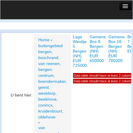
HuisX
Huis in vizier
Lage
Gemene
Gemene
Br
Vergelijk prijsposities - wijk
Home
›
Weidtje
Bos 8
Bos 18
7
buitengebied
5
Bergen
Bergen
Be
Nieuws
Bergen
(NH)
(NH)
EU
bergen,
(NH)
EUR
EUR
boschrand,
Info
EUR
650000
785000
van reenen,
725000
bergen-
Privacy beleid
centrum,
Data table should have at least 2 column
boendermaker,
Data table should have at least 2 column
Cookie beleid
geest,
westdorp,
U bent hier:
beekhove,
conincx,
kruidenbuurt,
oldehove
›
van