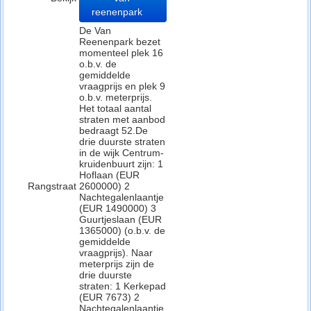
reenenpark
De Van
Reenenpark bezet
momenteel plek 16
o.b.v. de
gemiddelde
vraagprijs en plek 9
o.b.v. meterprijs.
Het totaal aantal
straten met aanbod
bedraagt 52.De
drie duurste straten
in de wijk Centrum-
kruidenbuurt zijn: 1
Hoflaan (EUR
Rangstraat
2600000) 2
Nachtegalenlaantje
(EUR 1490000) 3
Guurtjeslaan (EUR
1365000) (o.b.v. de
gemiddelde
vraagprijs). Naar
meterprijs zijn de
drie duurste
straten: 1 Kerkepad
(EUR 7673) 2
Nachtegalenlaantje