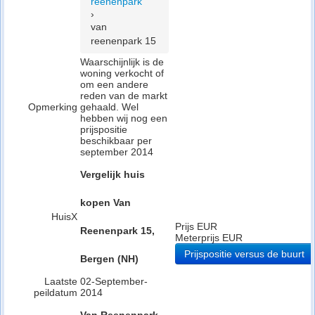
reenenpark
›
van
reenenpark 15
Waarschijnlijk is de
woning verkocht of
om een andere
reden van de markt
Opmerking
gehaald. Wel
hebben wij nog een
prijspositie
beschikbaar per
september 2014
Vergelijk huis
kopen Van
HuisX
Prijs EUR
Reenenpark 15,
Meterprijs EUR
Prijspositie versus de buurt
Bergen (NH)
Laatste
02-September-
peildatum
2014