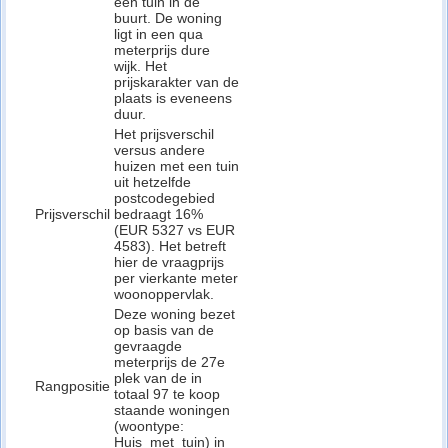
een tuin in de
buurt. De woning
ligt in een qua
meterprijs dure
wijk. Het
prijskarakter van de
plaats is eveneens
duur.
Het prijsverschil
versus andere
huizen met een tuin
uit hetzelfde
postcodegebied
Prijsverschil
bedraagt 16%
(EUR 5327 vs EUR
4583). Het betreft
hier de vraagprijs
per vierkante meter
woonoppervlak.
Deze woning bezet
op basis van de
gevraagde
meterprijs de 27e
plek van de in
Rangpositie
totaal 97 te koop
staande woningen
(woontype:
Huis_met_tuin) in