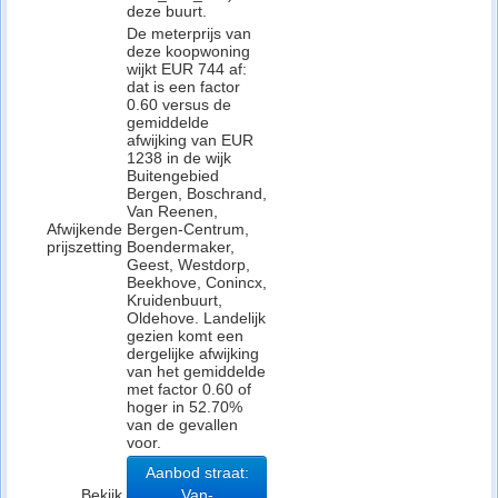
deze buurt.
De meterprijs van
deze koopwoning
wijkt EUR 744 af:
dat is een factor
0.60 versus de
gemiddelde
afwijking van EUR
1238 in de wijk
Buitengebied
Bergen, Boschrand,
Van Reenen,
Afwijkende
Bergen-Centrum,
prijszetting
Boendermaker,
Geest, Westdorp,
Beekhove, Conincx,
Kruidenbuurt,
Oldehove. Landelijk
gezien komt een
dergelijke afwijking
van het gemiddelde
met factor 0.60 of
hoger in 52.70%
van de gevallen
voor.
Aanbod straat:
Bekijk
Van-