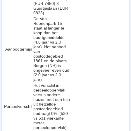
(EUR 7450) 3
Guurtjeslaan (EUR
6825).
De Van
Reenenpark 15
staat al langer te
koop dan het
buurtgemiddelde
(4.8 jaar vs 2.0
jaar). Het aanbod
Aanbodtermijn
van
postcodegebied
1861 en de plaats
Bergen (NH) is
ongeveer even oud
(2.0 jaar vs 2.0
jaar).
Het verschil in
perceeloppervlak
versus andere
huizen met een tuin
uit hetzelfde
Perceelverschil
postcodegebied
bedraagt 0%. (530
vs 531 vierkante
meter
perceeloppervlak)