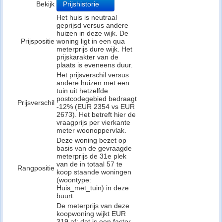
Bekijk
Prijshistorie
Het huis is neutraal
geprijsd versus andere
huizen in deze wijk. De
Prijspositie
woning ligt in een qua
meterprijs dure wijk. Het
prijskarakter van de
plaats is eveneens duur.
Het prijsverschil versus
andere huizen met een
tuin uit hetzelfde
postcodegebied bedraagt
Prijsverschil
-12% (EUR 2354 vs EUR
2673). Het betreft hier de
vraagprijs per vierkante
meter woonoppervlak.
Deze woning bezet op
basis van de gevraagde
meterprijs de 31e plek
van de in totaal 57 te
Rangpositie
koop staande woningen
(woontype:
Huis_met_tuin) in deze
buurt.
De meterprijs van deze
koopwoning wijkt EUR
319 af: dat is een factor