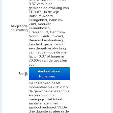
0.37 versus de
gemiddelde afwijking van
EUR 871 in de wijk
Bakkum-Noord,
Duingebied, Bakkum-
Zuid, Kooiweg,
Afwijkende
Duinenbosch,
prijszetting
Oranjebuurt, Centrum-
Noord, Centrum-Zuid,
Beverwijkerstraatweg.
Landelijk gezien komt
een dergelijke afwijking
van het gemiddelde met
factor 0.37 of hoger in
70.60% van de gevallen
voor.
Aanbod straat:
Bekijk
Ruiterweg
De Ruiterweg bezet
momenteel plek 28 o.b.v.
de gemiddelde vraagprijs
en plek 22 o.b.v.
meterprijs. Het totaal
aantal straten met
aanbod bedraagt 39.De
drie duurste straten in de