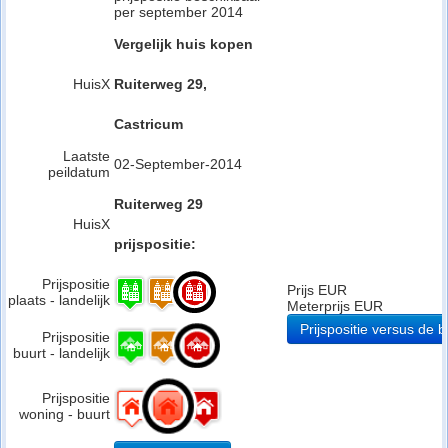
per september 2014
Vergelijk huis kopen
HuisX
Ruiterweg 29,
Castricum
Laatste
02-September-2014
peildatum
Ruiterweg 29
HuisX
prijspositie:
Prijspositie
Prijs EUR
plaats - landelijk
Meterprijs EUR
Prijspositie versus de b
Prijspositie
buurt - landelijk
Prijspositie
woning - buurt