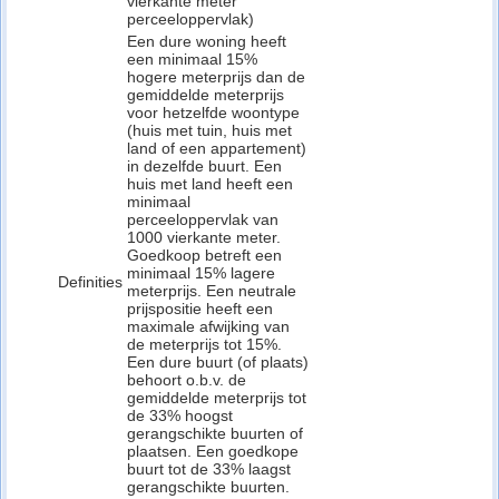
vierkante meter
perceeloppervlak)
Een dure woning heeft
een minimaal 15%
hogere meterprijs dan de
gemiddelde meterprijs
voor hetzelfde woontype
(huis met tuin, huis met
land of een appartement)
in dezelfde buurt. Een
huis met land heeft een
minimaal
perceeloppervlak van
1000 vierkante meter.
Goedkoop betreft een
minimaal 15% lagere
Definities
meterprijs. Een neutrale
prijspositie heeft een
maximale afwijking van
de meterprijs tot 15%.
Een dure buurt (of plaats)
behoort o.b.v. de
gemiddelde meterprijs tot
de 33% hoogst
gerangschikte buurten of
plaatsen. Een goedkope
buurt tot de 33% laagst
gerangschikte buurten.