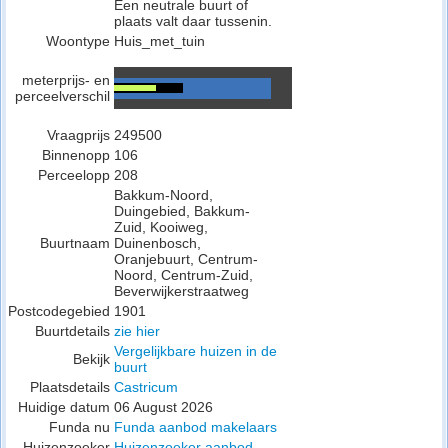
Een neutrale buurt of
plaats valt daar tussenin.
Woontype
Huis_met_tuin
meterprijs- en
perceelverschil
Vraagprijs
249500
Binnenopp
106
Perceelopp
208
Bakkum-Noord,
Duingebied, Bakkum-
Zuid, Kooiweg,
Buurtnaam
Duinenbosch,
Oranjebuurt, Centrum-
Noord, Centrum-Zuid,
Beverwijkerstraatweg
Postcodegebied
1901
Buurtdetails
zie hier
Vergelijkbare huizen in de
Bekijk
buurt
Plaatsdetails
Castricum
Huidige datum
06 August 2026
Funda nu
Funda aanbod makelaars
Huizenzoeker
Huizenzoeker aanbod