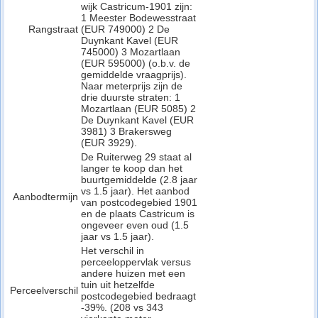
wijk Castricum-1901 zijn:
1 Meester Bodewesstraat
Rangstraat
(EUR 749000) 2 De
Duynkant Kavel (EUR
745000) 3 Mozartlaan
(EUR 595000) (o.b.v. de
gemiddelde vraagprijs).
Naar meterprijs zijn de
drie duurste straten: 1
Mozartlaan (EUR 5085) 2
De Duynkant Kavel (EUR
3981) 3 Brakersweg
(EUR 3929).
De Ruiterweg 29 staat al
langer te koop dan het
buurtgemiddelde (2.8 jaar
vs 1.5 jaar). Het aanbod
Aanbodtermijn
van postcodegebied 1901
en de plaats Castricum is
ongeveer even oud (1.5
jaar vs 1.5 jaar).
Het verschil in
perceeloppervlak versus
andere huizen met een
tuin uit hetzelfde
Perceelverschil
postcodegebied bedraagt
-39%. (208 vs 343