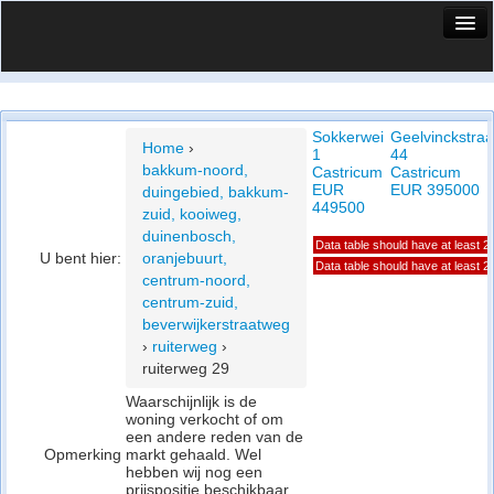
HuisX
Huis in vizier
Sokkerwei
Geelvinckstraa
Vergelijk prijsposities - wijk
Home
›
1
44
bakkum-noord,
Castricum
Castricum
Nieuws
EUR
EUR 395000
duingebied, bakkum-
449500
zuid, kooiweg,
Info
duinenbosch,
Data table should have at least 
U bent hier:
oranjebuurt,
Privacy beleid
Data table should have at least 
centrum-noord,
centrum-zuid,
Cookie beleid
beverwijkerstraatweg
›
ruiterweg
›
ruiterweg 29
Waarschijnlijk is de
woning verkocht of om
een andere reden van de
Opmerking
markt gehaald. Wel
hebben wij nog een
prijspositie beschikbaar