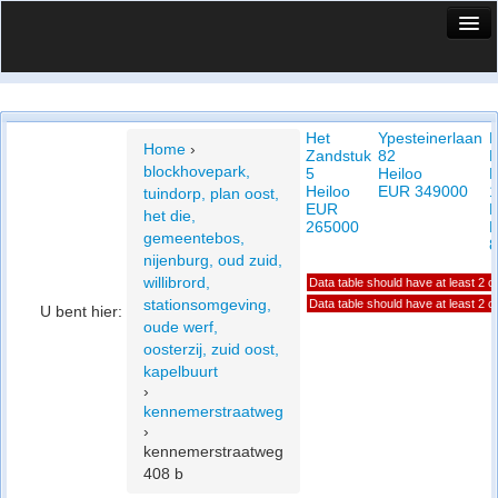
HuisX
Huis in vizier
Het
Ypesteinerlaan
Vergelijk prijsposities - wijk
Home
›
Zandstuk
82
N
blockhovepark,
5
Heiloo
P
Nieuws
Heiloo
EUR 349000
1
tuindorp, plan oost,
EUR
H
het die,
Info
265000
gemeentebos,
8
nijenburg, oud zuid,
Privacy beleid
willibrord,
Data table should have at least 2 
stationsomgeving,
Data table should have at least 2 
U bent hier:
Cookie beleid
oude werf,
oosterzij, zuid oost,
kapelbuurt
›
kennemerstraatweg
›
kennemerstraatweg
408 b