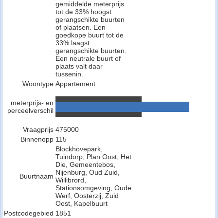
gemiddelde meterprijs
tot de 33% hoogst
gerangschikte buurten
of plaatsen. Een
goedkope buurt tot de
33% laagst
gerangschikte buurten.
Een neutrale buurt of
plaats valt daar
tussenin.
Woontype
Appartement
meterprijs- en
perceelverschil
Vraagprijs
475000
Binnenopp
115
Blockhovepark,
Tuindorp, Plan Oost, Het
Die, Gemeentebos,
Nijenburg, Oud Zuid,
Buurtnaam
Willibrord,
Stationsomgeving, Oude
Werf, Oosterzij, Zuid
Oost, Kapelbuurt
Postcodegebied
1851