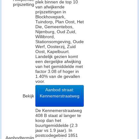
plek binnen de top 10
prijszetting
van afwijkende
prijszettingen in
Blockhovepark,
Tuindorp, Plan Oost, Het
Die, Gemeentebos,
Nijenburg, Oud Zuid,
Willibrord,
Stationsomgeving, Oude
Werf, Oosterzij, Zuid
Oost, Kapelbuurt.
Landelijk gezien komt
een dergelijke afwijking
van het gemiddelde met
factor 3.08 of hoger in
1.40% van de gevallen
voor.
Aanbod straat:
Bekijk
Kennemerstraatweg
De Kennemerstraatweg
408 B staat al langer te
koop dan het
buurtgemiddelde (2.3
jaar vs 1.9 jaar). In
postcodegebied 1851
Aanbodtermijn