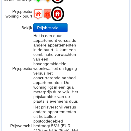
Prijspositie
woning - buurt
Bekijk
Prijshistorie
Het is een duur
appartement versus de
andere appartementen
in de buurt. U kunt een
combinatie verwachten
van een
bovengemiddelde
Prijspositie
woonkwaliteit en ligging
versus het
concurrerende aanbod
appartementen. De
woning ligt in een qua
meterprijs dure wijk. Het
prijskarakter van de
plaats is eveneens duur.
Het prijsverschil versus
andere appartementen
uit hetzelfde
postcodegebied
Prijsverschil
bedraagt 56% (EUR
4130 vs EUR 2655). Het