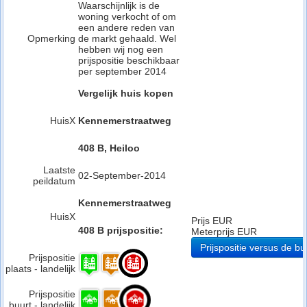
Waarschijnlijk is de
woning verkocht of om
een andere reden van
Opmerking
de markt gehaald. Wel
hebben wij nog een
prijspositie beschikbaar
per september 2014
Vergelijk huis kopen
HuisX
Kennemerstraatweg
408 B, Heiloo
Laatste
02-September-2014
peildatum
Kennemerstraatweg
HuisX
Prijs EUR
408 B prijspositie:
Meterprijs EUR
Prijspositie versus de bu
Prijspositie
plaats - landelijk
Prijspositie
buurt - landelijk