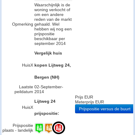
Waarschijnlijk is de
woning verkocht of
om een andere
reden van de markt
Opmerking
gehaald. Wel
hebben wij nog een
prijspositie
beschikbaar per
september 2014
Vergelijk huis
HuisX
kopen Lijtweg 24,
Bergen (NH)
Laatste
02-September-
peildatum
2014
Prijs EUR
Lijtweg 24
Meterprijs EUR
HuisX
Prijspositie versus de buurt
prijspositie:
Prijspositie
plaats - landelijk