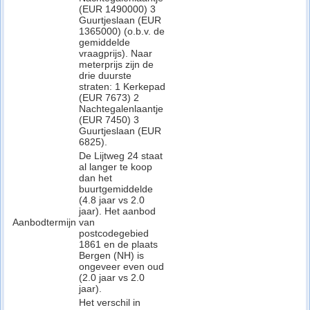
(EUR 1490000) 3
Guurtjeslaan (EUR
1365000) (o.b.v. de
gemiddelde
vraagprijs). Naar
meterprijs zijn de
drie duurste
straten: 1 Kerkepad
(EUR 7673) 2
Nachtegalenlaantje
(EUR 7450) 3
Guurtjeslaan (EUR
6825).
De Lijtweg 24 staat
al langer te koop
dan het
buurtgemiddelde
(4.8 jaar vs 2.0
jaar). Het aanbod
Aanbodtermijn
van
postcodegebied
1861 en de plaats
Bergen (NH) is
ongeveer even oud
(2.0 jaar vs 2.0
jaar).
Het verschil in