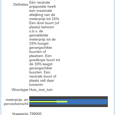
Een neutrale
Definities
prijspositie heeft
een maximale
afwijking van de
meterprijs tot 15%.
Een dure buurt (of
plaats) behoort
o.b.v. de
gemiddelde
meterprijs tot de
33% hoogst
gerangschikte
buurten of
plaatsen. Een
goedkope buurt tot
de 33% laagst
gerangschikte
buurten. Een
neutrale buurt of
plaats valt daar
tussenin.
Woontype
Huis_met_tuin
meterprijs- en
perceelverschil
Vraagprijs
799000