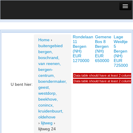
HuisX
Huis in vizier
Rondelaan
Gemene
Lage
Vergelijk prijsposities - wijk
Home
›
11
Bos 8
Weidtje
buitengebied
Bergen
Bergen
5
Nieuws
(NH)
(NH)
Bergen
bergen,
EUR
EUR
(NH)
boschrand,
Info
1270000
650000
EUR
van reenen,
725000
bergen-
Privacy beleid
centrum,
Data table should have at least 2 column
boendermaker,
Data table should have at least 2 column
Cookie beleid
U bent hier:
geest,
westdorp,
beekhove,
conincx,
kruidenbuurt,
oldehove
›
lijtweg
›
lijtweg 24