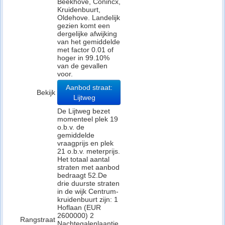
Beekhove, Conincx,
Kruidenbuurt,
Oldehove. Landelijk
gezien komt een
dergelijke afwijking
van het gemiddelde
met factor 0.01 of
hoger in 99.10%
van de gevallen
voor.
Aanbod straat:
Bekijk
Lijtweg
De Lijtweg bezet
momenteel plek 19
o.b.v. de
gemiddelde
vraagprijs en plek
21 o.b.v. meterprijs.
Het totaal aantal
straten met aanbod
bedraagt 52.De
drie duurste straten
in de wijk Centrum-
kruidenbuurt zijn: 1
Hoflaan (EUR
2600000) 2
Rangstraat
Nachtegalenlaantje