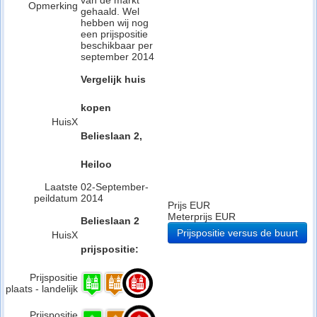
van de markt
Opmerking
gehaald. Wel
hebben wij nog
een prijspositie
beschikbaar per
september 2014
Vergelijk huis
kopen
HuisX
Belieslaan 2,
Heiloo
Laatste
02-September-
peildatum
2014
Prijs EUR
Meterprijs EUR
Belieslaan 2
Prijspositie versus de buurt
HuisX
prijspositie:
Prijspositie
plaats - landelijk
Prijspositie