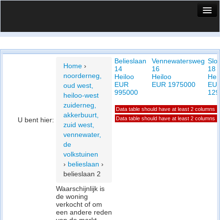
HuisX
Huis in vizier
Belieslaan
Vennewatersweg
Slo
Vergelijk prijsposities - wijk
Home
›
14
16
18
noorderneg,
Heiloo
Heiloo
Hei
Nieuws
EUR
EUR 1975000
EU
oud west,
995000
129
heiloo-west
Info
zuiderneg,
Data table should have at least 2 columns
akkerbuurt,
Privacy beleid
Data table should have at least 2 columns
U bent hier:
zuid west,
vennewater,
Cookie beleid
de
volkstuinen
›
belieslaan
›
belieslaan 2
Waarschijnlijk is
de woning
verkocht of om
een andere reden