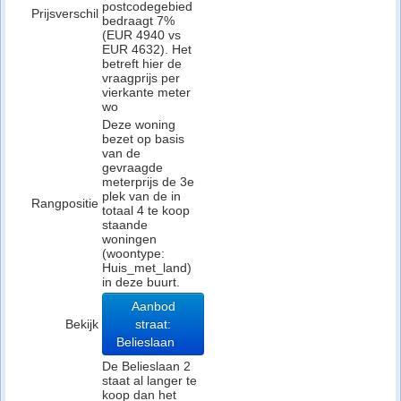
postcodegebied
Prijsverschil
bedraagt 7%
(EUR 4940 vs
EUR 4632). Het
betreft hier de
vraagprijs per
vierkante meter
wo
Deze woning
bezet op basis
van de
gevraagde
meterprijs de 3e
plek van de in
Rangpositie
totaal 4 te koop
staande
woningen
(woontype:
Huis_met_land)
in deze buurt.
Aanbod
Bekijk
straat:
Belieslaan
De Belieslaan 2
staat al langer te
koop dan het