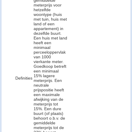
gemiddelde
meterprijs voor
hetzelfde
woontype (huis
met tuin, huis met
land of een
appartement) in
dezelfde buurt.
Een huis met land
heeft een
minimaal
perceeloppervlak
van 1000
vierkante meter.
Goedkoop betreft
een minimaal
15% lagere
Definities
meterprijs. Een
neutrale
prijspositie heeft
een maximale
afwijking van de
meterprijs tot
15%. Een dure
buurt (of plaats)
behoort o.b.v. de
gemiddelde
meterprijs tot de