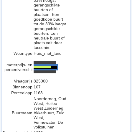
33% hoogst
gerangschikte
buurten of
plaatsen. Een
goedkope buurt
tot de 33% laagst
gerangschikte
buurten. Een
neutrale buurt of
plaats valt daar
tussenin.
Woontype
Huis_met_land
meterprijs- en
perceelverschil
Vraagprijs
825000
Binnenopp
167
Perceelopp
1168
Noorderneg, Oud
West, Heiloo-
West Zuiderneg,
Buurtnaam
Akkerbuurt, Zuid
West,
Vennewater, De
volkstuinen