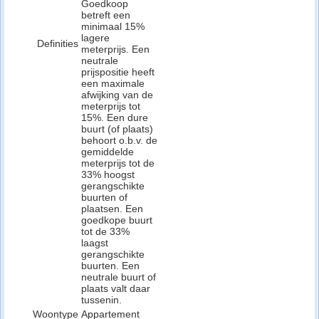
Goedkoop
betreft een
minimaal 15%
lagere
Definities
meterprijs. Een
neutrale
prijspositie heeft
een maximale
afwijking van de
meterprijs tot
15%. Een dure
buurt (of plaats)
behoort o.b.v. de
gemiddelde
meterprijs tot de
33% hoogst
gerangschikte
buurten of
plaatsen. Een
goedkope buurt
tot de 33%
laagst
gerangschikte
buurten. Een
neutrale buurt of
plaats valt daar
tussenin.
Woontype
Appartement