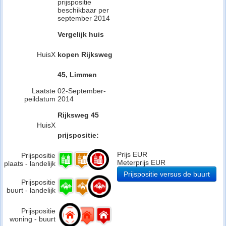
prijspositie
beschikbaar per
september 2014
Vergelijk huis
HuisX
kopen Rijksweg
45, Limmen
Laatste
02-September-
peildatum
2014
Rijksweg 45
HuisX
prijspositie:
Prijs EUR
Prijspositie
Meterprijs EUR
plaats - landelijk
Prijspositie versus de buurt
Prijspositie
buurt - landelijk
Prijspositie
woning - buurt