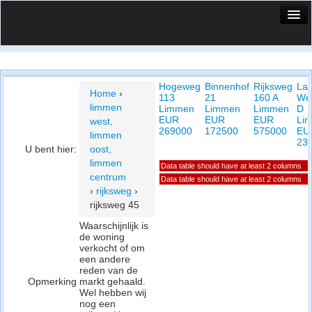
HuisX
Huis in vizier
Hogeweg
Binnenhof
Rijksweg
La
Vergelijk prijsposities - wijk
Home
›
113
21
160 A
We
limmen
Limmen
Limmen
Limmen
D
Nieuws
EUR
EUR
EUR
Li
west,
269000
172500
575000
EU
limmen
Info
23
U bent hier:
oost,
limmen
Data table should have at least 2 columns
Privacy beleid
centrum
Data table should have at least 2 columns
›
rijksweg
›
Cookie beleid
rijksweg 45
Waarschijnlijk is
de woning
verkocht of om
een andere
reden van de
Opmerking
markt gehaald.
Wel hebben wij
nog een