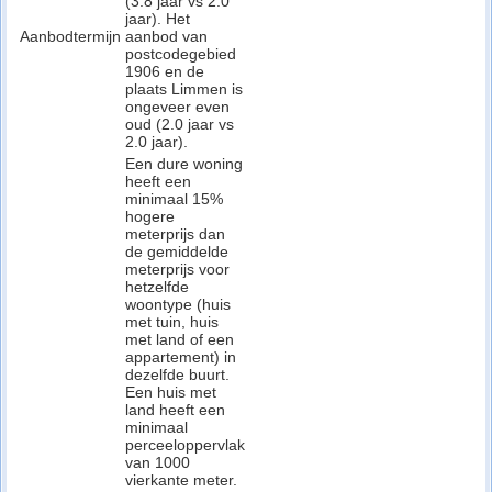
(3.8 jaar vs 2.0
jaar). Het
Aanbodtermijn
aanbod van
postcodegebied
1906 en de
plaats Limmen is
ongeveer even
oud (2.0 jaar vs
2.0 jaar).
Een dure woning
heeft een
minimaal 15%
hogere
meterprijs dan
de gemiddelde
meterprijs voor
hetzelfde
woontype (huis
met tuin, huis
met land of een
appartement) in
dezelfde buurt.
Een huis met
land heeft een
minimaal
perceeloppervlak
van 1000
vierkante meter.