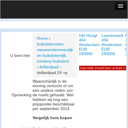
HuisX
Huis in vizier
Het Hoogt
Loenermark
H
Vergelijk prijsposities - wijk
Home
›
404
494
1
buikslotermeer,
Amsterdam
Amsterdam
A
Nieuws
EUR
EUR
E
nieuwendammerdijk
180000
290000
1
U bent hier:
en buiksloterdijk,
Info
tuindorp buiksloot
›
dollardpad
›
Data table should have at least 2 
Privacy beleid
dollardpad 24 +p
Cookie beleid
Waarschijnlijk is de
woning verkocht of om
een andere reden van
Opmerking
de markt gehaald. Wel
hebben wij nog een
prijspositie beschikbaar
per september 2014
Vergelijk huis kopen