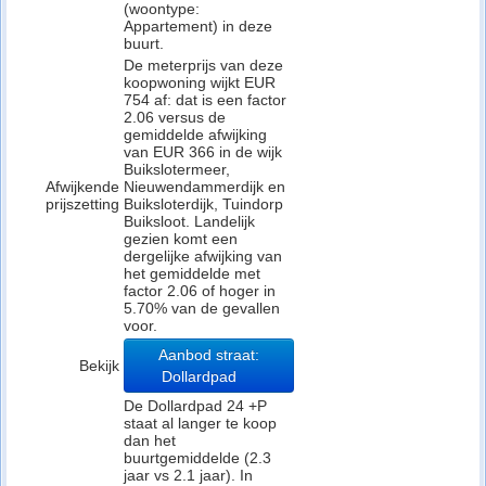
(woontype:
Appartement) in deze
buurt.
De meterprijs van deze
koopwoning wijkt EUR
754 af: dat is een factor
2.06 versus de
gemiddelde afwijking
van EUR 366 in de wijk
Buikslotermeer,
Afwijkende
Nieuwendammerdijk en
prijszetting
Buiksloterdijk, Tuindorp
Buiksloot. Landelijk
gezien komt een
dergelijke afwijking van
het gemiddelde met
factor 2.06 of hoger in
5.70% van de gevallen
voor.
Aanbod straat:
Bekijk
Dollardpad
De Dollardpad 24 +P
staat al langer te koop
dan het
buurtgemiddelde (2.3
jaar vs 2.1 jaar). In