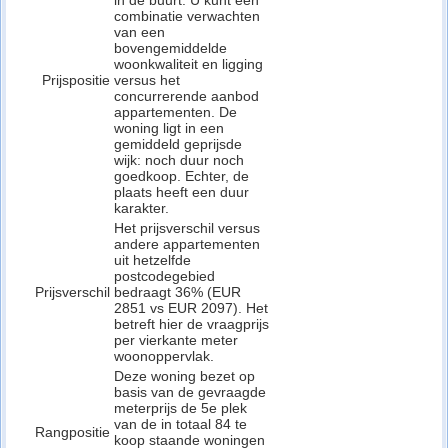
in de buurt. U kunt een
combinatie verwachten
van een
bovengemiddelde
woonkwaliteit en ligging
Prijspositie
versus het
concurrerende aanbod
appartementen. De
woning ligt in een
gemiddeld geprijsde
wijk: noch duur noch
goedkoop. Echter, de
plaats heeft een duur
karakter.
Het prijsverschil versus
andere appartementen
uit hetzelfde
postcodegebied
Prijsverschil
bedraagt 36% (EUR
2851 vs EUR 2097). Het
betreft hier de vraagprijs
per vierkante meter
woonoppervlak.
Deze woning bezet op
basis van de gevraagde
meterprijs de 5e plek
van de in totaal 84 te
Rangpositie
koop staande woningen