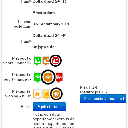
HuisX
Dollardpad 24 +P,
Amsterdam
Laatste
02-September-2014
peildatum
Dollardpad 24 +P
HuisX
prijspositie:
Prijspositie
plaats - landelijk
Prijspositie
buurt - landelijk
Prijs EUR
Prijspositie
Meterprijs EUR
woning - buurt
Prijspositie versus de bu
Bekijk
Prijshistorie
Het is een duur
appartement versus de
andere appartementen