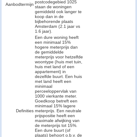
postcodegebied 1025
Aanbodtermijn
staan de woningen
gemiddeld ook langer te
koop dan in de
bijbehorende plaats
Amsterdam (2.1 jaar vs
1.6 jaar).
Een dure woning heeft
een minimaal 15%
hogere meterprijs dan
de gemiddelde
meterprijs voor hetzelfde
woontype (huis met tuin,
huis met land of een
appartement) in
dezelfde buurt. Een huis
met land heeft een
minimaal
perceeloppervlak van
1000 vierkante meter.
Goedkoop betreft een
minimaal 15% lagere
Definities
meterprijs. Een neutrale
prijspositie heeft een
maximale afwijking van
de meterprijs tot 15%.
Een dure buurt (of
plaats) behoort o.b.v. de