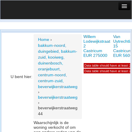
HuisX
Huis in vizier
Willem
Van
Vergelijk prijsposities - wijk
Home
›
Lodewijkstraat
Uytrechtl
bakkum-noord,
2
15
Nieuws
Castricum
Castricum
duingebied, bakkum-
EUR 275000
EUR 560
zuid, kooiweg,
Info
duinenbosch,
Data table should have at least 
oranjebuurt,
Privacy beleid
Data table should have at least 
centrum-noord,
U bent hier:
centrum-zuid,
Cookie beleid
beverwijkerstraatweg
›
beverwijkerstraatweg
›
beverwijkerstraatweg
44
Waarschijnlijk is de
woning verkocht of om