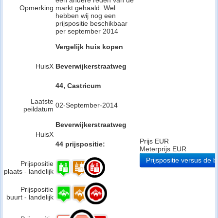
een andere reden van de
Opmerking
markt gehaald. Wel
hebben wij nog een
prijspositie beschikbaar
per september 2014
Vergelijk huis kopen
HuisX
Beverwijkerstraatweg
44, Castricum
Laatste
02-September-2014
peildatum
Beverwijkerstraatweg
HuisX
Prijs EUR
44 prijspositie:
Meterprijs EUR
Prijspositie versus de b
Prijspositie
plaats - landelijk
Prijspositie
buurt - landelijk