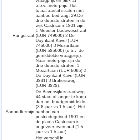
vraagprijs en plek 11
o.b.v. meterprijs. Het
totaal aantal straten met
aanbod bedraagt 39.De
drie duurste straten in de
wijk Castricum-1901 zijn:
1 Meester Bodewesstraat
Rangstraat
(EUR 749000) 2 De
Duynkant Kavel (EUR
745000) 3 Mozartlaan
(EUR 595000) (o.b.v. de
gemiddelde vraagprijs).
Naar meterprijs zijn de
drie duurste straten: 1
Mozartlaan (EUR 5085) 2
De Duynkant Kavel (EUR
3981) 3 Brakersweg
(EUR 3929).
De Beverwijkerstraatweg
44 staat al langer te koop
dan het buurtgemiddelde
(3.8 jaar vs 1.5 jaar). Het
Aanbodtermijn
aanbod van
postcodegebied 1901 en
de plaats Castricum is
ongeveer even oud (1.5
jaar vs 1.5 jaar).
Het verschil in