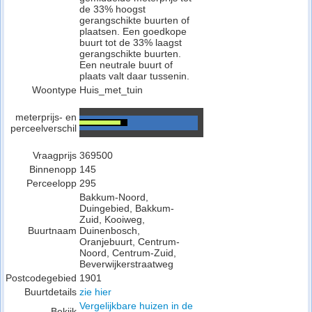
de 33% hoogst
gerangschikte buurten of
plaatsen. Een goedkope
buurt tot de 33% laagst
gerangschikte buurten.
Een neutrale buurt of
plaats valt daar tussenin.
Woontype
Huis_met_tuin
meterprijs- en
perceelverschil
Vraagprijs
369500
Binnenopp
145
Perceelopp
295
Bakkum-Noord,
Duingebied, Bakkum-
Zuid, Kooiweg,
Buurtnaam
Duinenbosch,
Oranjebuurt, Centrum-
Noord, Centrum-Zuid,
Beverwijkerstraatweg
Postcodegebied
1901
Buurtdetails
zie hier
Vergelijkbare huizen in de
Bekijk