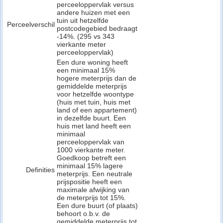
perceeloppervlak versus
andere huizen met een
tuin uit hetzelfde
Perceelverschil
postcodegebied bedraagt
-14%. (295 vs 343
vierkante meter
perceeloppervlak)
Een dure woning heeft
een minimaal 15%
hogere meterprijs dan de
gemiddelde meterprijs
voor hetzelfde woontype
(huis met tuin, huis met
land of een appartement)
in dezelfde buurt. Een
huis met land heeft een
minimaal
perceeloppervlak van
1000 vierkante meter.
Goedkoop betreft een
minimaal 15% lagere
Definities
meterprijs. Een neutrale
prijspositie heeft een
maximale afwijking van
de meterprijs tot 15%.
Een dure buurt (of plaats)
behoort o.b.v. de
gemiddelde meterprijs tot