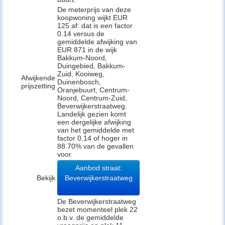
De meterprijs van deze
koopwoning wijkt EUR
125 af: dat is een factor
0.14 versus de
gemiddelde afwijking van
EUR 871 in de wijk
Bakkum-Noord,
Duingebied, Bakkum-
Zuid, Kooiweg,
Afwijkende
Duinenbosch,
prijszetting
Oranjebuurt, Centrum-
Noord, Centrum-Zuid,
Beverwijkerstraatweg.
Landelijk gezien komt
een dergelijke afwijking
van het gemiddelde met
factor 0.14 of hoger in
88.70% van de gevallen
voor.
Aanbod straat:
Bekijk
Beverwijkerstraatweg
De Beverwijkerstraatweg
bezet momenteel plek 22
o.b.v. de gemiddelde