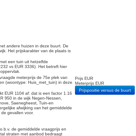
g met andere huizen in deze buurt. De
ijk. Het prijskarakter van de plaats is
met een tuin uit hetzelfde
32 vs EUR 3336). Het betreft hier
noppervlak.
vraagde meterprijs de 75e plek van
Prijs EUR
gen (woontype: Huis_met_tuin) in deze
Meterprijs EUR
Prijspositie versus de buurt
t EUR 1104 af: dat is een factor 1.16
UR 950 in de wijk Negen-Nessen,
hove, Saenegheest, Tuin-en
rgelijke afwijking van het gemiddelde
 de gevallen voor.
.b.v. de gemiddelde vraagprijs en
antal straten met aanbod bedraagt