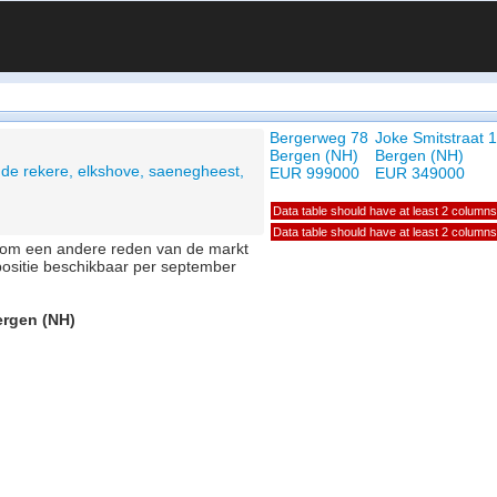
Bergerweg 78
Joke Smitstraat 
Bergen (NH)
Bergen (NH)
de rekere, elkshove, saenegheest,
EUR 999000
EUR 349000
Data table should have at least 2 columns
Data table should have at least 2 columns
of om een andere reden van de markt
positie beschikbaar per september
ergen (NH)