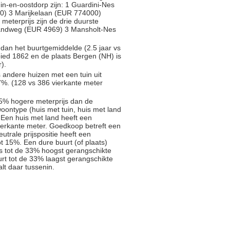
uin-en-oostdorp zijn: 1 Guardini-Nes
) 3 Marijkelaan (EUR 774000)
 meterprijs zijn de drie duurste
Landweg (EUR 4969) 3 Mansholt-Nes
 dan het buurtgemiddelde (2.5 jaar vs
ied 1862 en de plaats Bergen (NH) is
).
s andere huizen met een tuin uit
%. (128 vs 386 vierkante meter
5% hogere meterprijs dan de
oontype (huis met tuin, huis met land
 Een huis met land heeft een
ierkante meter. Goedkoop betreft een
trale prijspositie heeft een
t 15%. Een dure buurt (of plaats)
js tot de 33% hoogst gerangschikte
rt tot de 33% laagst gerangschikte
alt daar tussenin.