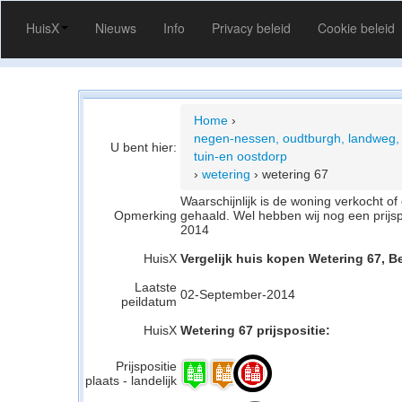
HuisX
Nieuws
Info
Privacy beleid
Cookie beleid
Home
›
negen-nessen, oudtburgh, landweg, 
U bent hier:
tuin-en oostdorp
›
wetering
›
wetering 67
Waarschijnlijk is de woning verkocht 
Opmerking
gehaald. Wel hebben wij nog een prijs
2014
HuisX
Vergelijk huis kopen Wetering 67, B
Laatste
02-September-2014
peildatum
HuisX
Wetering 67 prijspositie:
Prijspositie
plaats - landelijk