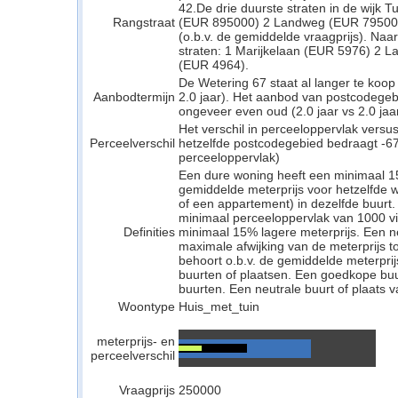
42.De drie duurste straten in de wijk T
Rangstraat
(EUR 895000) 2 Landweg (EUR 795000
(o.b.v. de gemiddelde vraagprijs). Naar
straten: 1 Marijkelaan (EUR 5976) 2 
(EUR 4964).
De Wetering 67 staat al langer te koop
Aanbodtermijn
2.0 jaar). Het aanbod van postcodegeb
ongeveer even oud (2.0 jaar vs 2.0 jaar
Het verschil in perceeloppervlak versu
Perceelverschil
hetzelfde postcodegebied bedraagt -67
perceeloppervlak)
Een dure woning heeft een minimaal 1
gemiddelde meterprijs voor hetzelfde w
of een appartement) in dezelfde buurt.
minimaal perceeloppervlak van 1000 v
Definities
minimaal 15% lagere meterprijs. Een neu
maximale afwijking van de meterprijs to
behoort o.b.v. de gemiddelde meterpri
buurten of plaatsen. Een goedkope buu
buurten. Een neutrale buurt of plaats v
Woontype
Huis_met_tuin
meterprijs- en
perceelverschil
Vraagprijs
250000