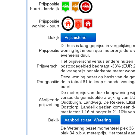
Prijspositie
buurt - landelijk
Prijspositie
woning - buurt
Bekijk
Prijshistorie
Dit huis is laag geprijsd in vergelijkin
Prijspositie
woning ligt in een qua meterprijs dure w
eveneens duur.
Het prijsverschil versus andere huizen 
Prijsverschil
postcodegebied bedraagt -33% (EUR 22
de vraagprijs per vierkante meter woo
Deze woning bezet op basis van de ge
Rangpositie
de in totaal 81 te koop staande wonin
buurt.
De meterprijs van deze koopwoning wijk
versus de gemiddelde afwijking van E
Afwijkende
Oudtburgh, Landweg, De Rekere, Elks
prijszetting
Oostdorp. Landelijk gezien komt een de
met factor 1.16 of hoger in 21.10% van
Bekijk
Aanbod straat: Wetering
De Wetering bezet momenteel plek 36 o
plek 34 o.b.v. meterprijs. Het totaal a