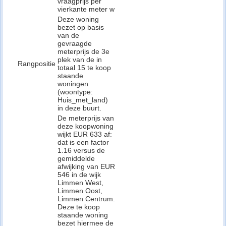
vraagprijs per
vierkante meter w
Deze woning
bezet op basis
van de
gevraagde
meterprijs de 3e
plek van de in
Rangpositie
totaal 15 te koop
staande
woningen
(woontype:
Huis_met_land)
in deze buurt.
De meterprijs van
deze koopwoning
wijkt EUR 633 af:
dat is een factor
1.16 versus de
gemiddelde
afwijking van EUR
546 in de wijk
Limmen West,
Limmen Oost,
Limmen Centrum.
Deze te koop
staande woning
bezet hiermee de