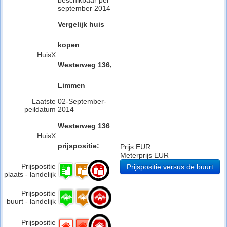
beschikbaar per
september 2014
Vergelijk huis
kopen
HuisX
Westerweg 136,
Limmen
Laatste
02-September-
peildatum
2014
Westerweg 136
HuisX
prijspositie:
Prijs EUR
Meterprijs EUR
Prijspositie
Prijspositie versus de buurt
plaats - landelijk
Prijspositie
buurt - landelijk
Prijspositie