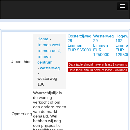
HuisX
Huis in vizier
Oosterzijweg
Westerweg
Hogew
Vergelijk prijsposities - wijk
Home
›
29
29
162
limmen west,
Limmen
Limmen
Limme
Nieuws
EUR 565000
EUR
EUR
limmen oost,
1250000
129500
limmen
Info
U bent hier:
centrum
Data table should have at least 2 columns
›
westerweg
Privacy beleid
Data table should have at least 2 columns
›
westerweg
Cookie beleid
136
Waarschijnlijk is
de woning
verkocht of om
een andere reden
van de markt
Opmerking
gehaald. Wel
hebben wij nog
een prijspositie