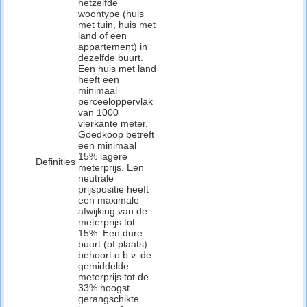
hetzelfde
woontype (huis
met tuin, huis met
land of een
appartement) in
dezelfde buurt.
Een huis met land
heeft een
minimaal
perceeloppervlak
van 1000
vierkante meter.
Goedkoop betreft
een minimaal
15% lagere
Definities
meterprijs. Een
neutrale
prijspositie heeft
een maximale
afwijking van de
meterprijs tot
15%. Een dure
buurt (of plaats)
behoort o.b.v. de
gemiddelde
meterprijs tot de
33% hoogst
gerangschikte