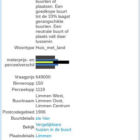
buurten of
plaatsen. Een
goedkope buurt
tot de 33% laagst
gerangschikte
buurten. Een
neutrale buurt of
plaats valt daar
tussenin.
Woontype
Huis_met_land
meterprijs- en
perceelverschil
Vraagprijs
649000
Binnenopp
150
Perceelopp
1118
Limmen West,
Buurtnaam
Limmen Oost,
Limmen Centrum
Postcodegebied
1906
Buurtdetails
zie hier
Vergelijkbare
Bekijk
huizen in de buurt
Plaatsdetails
Limmen