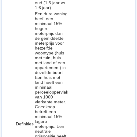
oud (1.5 jaar vs
1.6 jaar).
Een dure woning
heeft een
minimaal 15%
hogere
meterprijs dan
de gemiddelde
meterprijs voor
hetzelfde
woontype (huis
met tuin, huis
met land of een
appartement) in
dezelfde buurt.
Een huis met
land heeft een
minimaal
perceeloppervlak
van 1000
vierkante meter.
Goedkoop
betreft een
minimaal 15%
lagere
Definities
meterprijs. Een
neutrale
prijspositie heeft