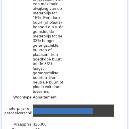
een maximale
afwijking van de
meterprijs tot
15%. Een dure
buurt (of plaats)
behoort o.b.v. de
gemiddelde
meterprijs tot de
33% hoogst
gerangschikte
buurten of
plaatsen. Een
goedkope buurt
tot de 33%
laagst
gerangschikte
buurten. Een
neutrale buurt of
plaats valt daar
tussenin.
Woontype
Appartement
meterprijs- en
perceelverschil
Vraagprijs
425000