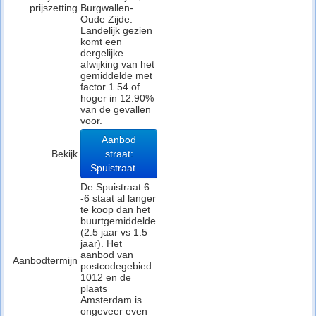
prijszetting
Burgwallen-
Oude Zijde.
Landelijk gezien
komt een
dergelijke
afwijking van het
gemiddelde met
factor 1.54 of
hoger in 12.90%
van de gevallen
voor.
Aanbod
Bekijk
straat:
Spuistraat
De Spuistraat 6
-6 staat al langer
te koop dan het
buurtgemiddelde
(2.5 jaar vs 1.5
jaar). Het
aanbod van
Aanbodtermijn
postcodegebied
1012 en de
plaats
Amsterdam is
ongeveer even