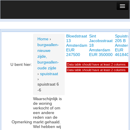
HuisX
Huis in vizier
Bloedstraat
Sint
Spuistra
Vergelijk prijsposities - wijk
Home
›
13
Jacobsstraat
205 B
burgwallen-
Amsterdam
18
Amster
Nieuws
EUR
Amsterdam
EUR
nieuwe
247500
EUR 350000
461840
zijde,
Info
burgwallen-
U bent hier:
Data table should have at least 2 columns
oude zijde
Privacy beleid
Data table should have at least 2 columns
›
spuistraat
›
Cookie beleid
spuistraat 6
-6
Waarschijnlijk is
de woning
verkocht of om
een andere
reden van de
Opmerking
markt gehaald.
Wel hebben wij