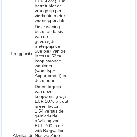
EUR 4224). Het
betreft hier de
vraagprijs per
vierkante meter
woonoppervlak.
Deze woning
bezet op basis
van de
gevraagde
meterprijs de
50e plek van de
Rangpositie
in totaal 52 te
koop staande
woningen
(woontype:
Appartement) in
deze buurt.
De meterprijs
van deze
koopwoning wijkt
EUR 1076 af: dat
is een factor
1.54 versus de
gemiddelde
afwijking van
EUR 700 in de
wijk Burgwallen-
Afwijkende
Nieuwe Zijde,