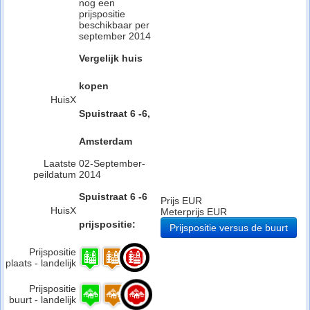
nog een
prijspositie
beschikbaar per
september 2014
Vergelijk huis
kopen
HuisX
Spuistraat 6 -6,
Amsterdam
Laatste
02-September-
peildatum
2014
Spuistraat 6 -6
Prijs EUR
HuisX
Meterprijs EUR
prijspositie:
Prijspositie versus de buurt
Prijspositie
plaats - landelijk
Prijspositie
buurt - landelijk