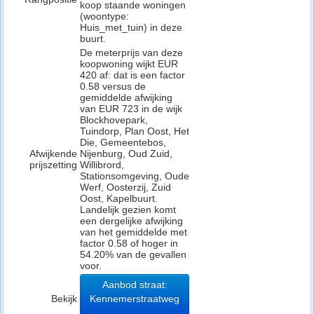
koop staande woningen
(woontype:
Huis_met_tuin) in deze
buurt.
De meterprijs van deze
koopwoning wijkt EUR
420 af: dat is een factor
0.58 versus de
gemiddelde afwijking
van EUR 723 in de wijk
Blockhovepark,
Tuindorp, Plan Oost, Het
Die, Gemeentebos,
Afwijkende
Nijenburg, Oud Zuid,
prijszetting
Willibrord,
Stationsomgeving, Oude
Werf, Oosterzij, Zuid
Oost, Kapelbuurt.
Landelijk gezien komt
een dergelijke afwijking
van het gemiddelde met
factor 0.58 of hoger in
54.20% van de gevallen
voor.
Aanbod straat:
Bekijk
Kennemerstraatweg