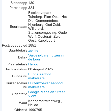
Binnenopp
130
Perceelopp
324
Blockhovepark,
Tuindorp, Plan Oost, Het
Die, Gemeentebos,
Nijenburg, Oud Zuid,
Buurtnaam
Willibrord,
Stationsomgeving, Oude
Werf, Oosterzij, Zuid
Oost, Kapelbuurt
Postcodegebied
1851
Buurtdetails
zie hier
Vergelijkbare huizen in
Bekijk
de buurt
Plaatsdetails
Heiloo
Huidige datum
08 August 2026
Funda aanbod
Funda nu
makelaars
Huizenzoeker
Huizenzoeker aanbod
nu
makelaars
Google Maps en Street
Orientatie
View
Kennemerstraatweg ,
Waar
Heiloo
Objectid
1990795