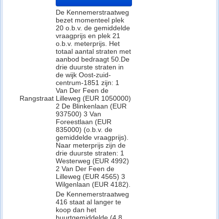
De Kennemerstraatweg
bezet momenteel plek
20 o.b.v. de gemiddelde
vraagprijs en plek 21
o.b.v. meterprijs. Het
totaal aantal straten met
aanbod bedraagt 50.De
drie duurste straten in
de wijk Oost-zuid-
centrum-1851 zijn: 1
Van Der Feen de
Rangstraat
Lilleweg (EUR 1050000)
2 De Blinkenlaan (EUR
937500) 3 Van
Foreestlaan (EUR
835000) (o.b.v. de
gemiddelde vraagprijs).
Naar meterprijs zijn de
drie duurste straten: 1
Westerweg (EUR 4992)
2 Van Der Feen de
Lilleweg (EUR 4565) 3
Wilgenlaan (EUR 4182).
De Kennemerstraatweg
416 staat al langer te
koop dan het
buurtgemiddelde (4.8