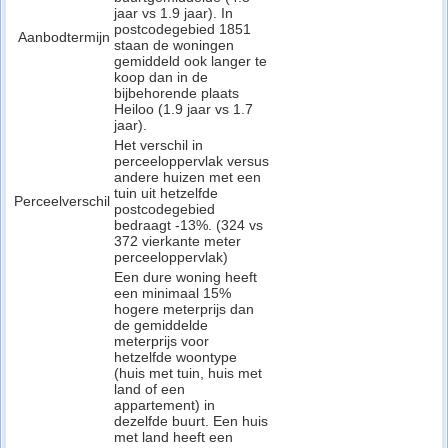
jaar vs 1.9 jaar). In
postcodegebied 1851
Aanbodtermijn
staan de woningen
gemiddeld ook langer te
koop dan in de
bijbehorende plaats
Heiloo (1.9 jaar vs 1.7
jaar).
Het verschil in
perceeloppervlak versus
andere huizen met een
tuin uit hetzelfde
Perceelverschil
postcodegebied
bedraagt -13%. (324 vs
372 vierkante meter
perceeloppervlak)
Een dure woning heeft
een minimaal 15%
hogere meterprijs dan
de gemiddelde
meterprijs voor
hetzelfde woontype
(huis met tuin, huis met
land of een
appartement) in
dezelfde buurt. Een huis
met land heeft een