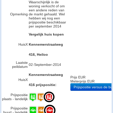
Waarschijnlijk is de
woning verkocht of om
een andere reden van
Opmerking
de markt gehaald. Wel
hebben wij nog een
prijspositie beschikbaar
per september 2014
Vergelijk huis kopen
HuisX
Kennemerstraatweg
416, Heiloo
Laatste
02-September-2014
peildatum
Kennemerstraatweg
Prijs EUR
HuisX
Meterprijs EUR
416 prijspositie:
Prijspositie versus de bu
Prijspositie
plaats - landelijk
Prijspositie
buurt - landelijk