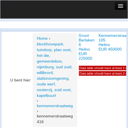
HuisX
Huis in vizier
Groot
Kennemerstraa
Vergelijk prijsposities - wijk
Home
›
Barlaken
105
blockhovepark,
8
Heiloo
Nieuws
Heiloo
EUR 450000
tuindorp, plan oost,
EUR
het die,
Info
225000
gemeentebos,
nijenburg, oud zuid,
Data table should have at least 2 
Privacy beleid
willibrord,
Data table should have at least 2 
stationsomgeving,
U bent hier:
Cookie beleid
oude werf,
oosterzij, zuid oost,
kapelbuurt
›
kennemerstraatweg
›
kennemerstraatweg
416