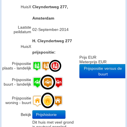
HuisX
Cleyndertweg 277,
Amsterdam
Laatste
02-September-2014
peildatum
H. Cleyndertweg 277
HuisX
prijspositie:
Prijs EUR
Meterprijs EUR
Prijspositie
plaats - landelijk
Prijspositie versus de
buurt
Prijspositie
buurt - landelijk
Prijspositie
woning - buurt
Bekijk
Prijshistorie
Dit huis met veel grond
is neutraal geprijsd