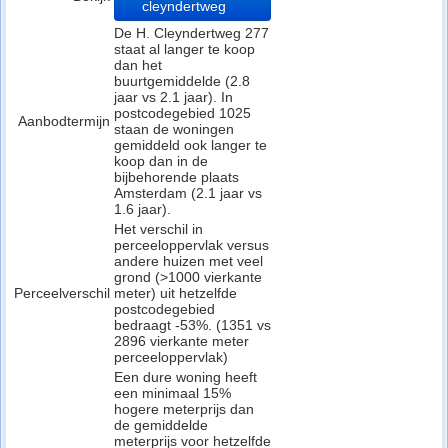
cleyndertweg
De H. Cleyndertweg 277
staat al langer te koop
dan het
buurtgemiddelde (2.8
jaar vs 2.1 jaar). In
postcodegebied 1025
Aanbodtermijn
staan de woningen
gemiddeld ook langer te
koop dan in de
bijbehorende plaats
Amsterdam (2.1 jaar vs
1.6 jaar).
Het verschil in
perceeloppervlak versus
andere huizen met veel
grond (>1000 vierkante
Perceelverschil
meter) uit hetzelfde
postcodegebied
bedraagt -53%. (1351 vs
2896 vierkante meter
perceeloppervlak)
Een dure woning heeft
een minimaal 15%
hogere meterprijs dan
de gemiddelde
meterprijs voor hetzelfde