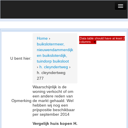
HuisX
Huis in vizier
Vergelijk prijsposities - wijk
Home
›
Data table should have at least 2
columns
×
buikslotermeer,
Nieuws
nieuwendammerdijk
en buiksloterdijk,
Info
U bent hier:
tuindorp buiksloot
›
h. cleyndertweg
›
Privacy beleid
h. cleyndertweg
277
Cookie beleid
Waarschijnlijk is de
woning verkocht of om
een andere reden van
Opmerking
de markt gehaald. Wel
hebben wij nog een
prijspositie beschikbaar
per september 2014
Vergelijk huis kopen H.