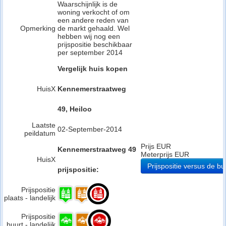
Waarschijnlijk is de
woning verkocht of om
een andere reden van
Opmerking
de markt gehaald. Wel
hebben wij nog een
prijspositie beschikbaar
per september 2014
Vergelijk huis kopen
HuisX
Kennemerstraatweg
49, Heiloo
Laatste
02-September-2014
peildatum
Prijs EUR
Kennemerstraatweg 49
Meterprijs EUR
HuisX
Prijspositie versus de bu
prijspositie:
Prijspositie
plaats - landelijk
Prijspositie
buurt - landelijk