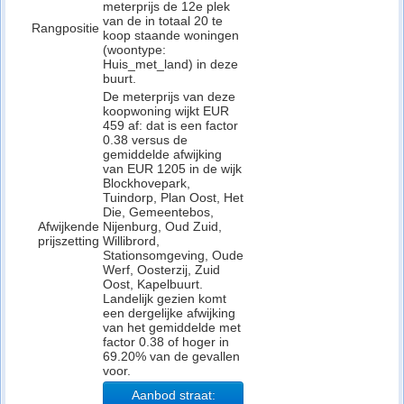
meterprijs de 12e plek
van de in totaal 20 te
Rangpositie
koop staande woningen
(woontype:
Huis_met_land) in deze
buurt.
De meterprijs van deze
koopwoning wijkt EUR
459 af: dat is een factor
0.38 versus de
gemiddelde afwijking
van EUR 1205 in de wijk
Blockhovepark,
Tuindorp, Plan Oost, Het
Die, Gemeentebos,
Afwijkende
Nijenburg, Oud Zuid,
prijszetting
Willibrord,
Stationsomgeving, Oude
Werf, Oosterzij, Zuid
Oost, Kapelbuurt.
Landelijk gezien komt
een dergelijke afwijking
van het gemiddelde met
factor 0.38 of hoger in
69.20% van de gevallen
voor.
Aanbod straat: