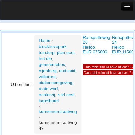
HuisX
Huis in vizier
Runxputteweg
Runxputtew
Vergelijk prijsposities - wijk
Home
›
20
24
blockhovepark,
Heiloo
Heiloo
Nieuws
EUR 675000
EUR 11500
tuindorp, plan oost,
het die,
Info
gemeentebos,
Data table should have at least 2 
nijenburg, oud zuid,
Privacy beleid
Data table should have at least 2 
willibrord,
stationsomgeving,
U bent hier:
Cookie beleid
oude werf,
oosterzij, zuid oost,
kapelbuurt
›
kennemerstraatweg
›
kennemerstraatweg
49