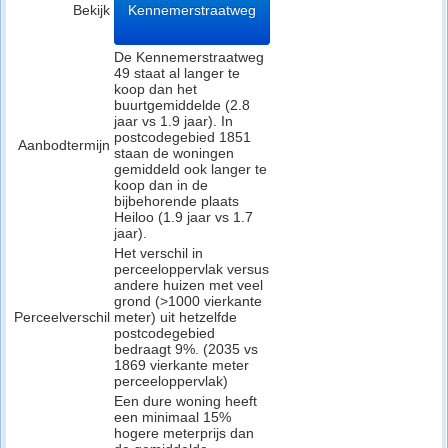
Bekijk
Kennemerstraatweg
De Kennemerstraatweg
49 staat al langer te
koop dan het
buurtgemiddelde (2.8
jaar vs 1.9 jaar). In
postcodegebied 1851
Aanbodtermijn
staan de woningen
gemiddeld ook langer te
koop dan in de
bijbehorende plaats
Heiloo (1.9 jaar vs 1.7
jaar).
Het verschil in
perceeloppervlak versus
andere huizen met veel
grond (>1000 vierkante
Perceelverschil
meter) uit hetzelfde
postcodegebied
bedraagt 9%. (2035 vs
1869 vierkante meter
perceeloppervlak)
Een dure woning heeft
een minimaal 15%
hogere meterprijs dan