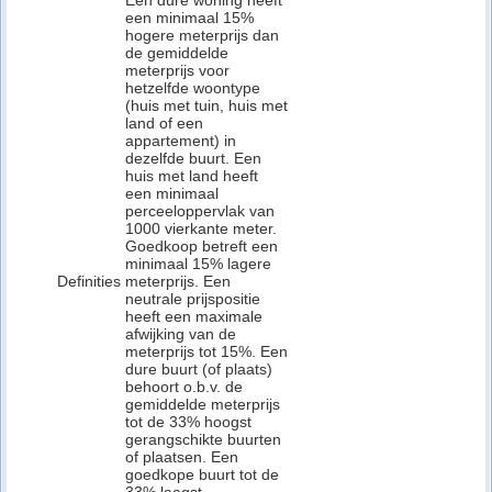
Een dure woning heeft
een minimaal 15%
hogere meterprijs dan
de gemiddelde
meterprijs voor
hetzelfde woontype
(huis met tuin, huis met
land of een
appartement) in
dezelfde buurt. Een
huis met land heeft
een minimaal
perceeloppervlak van
1000 vierkante meter.
Goedkoop betreft een
minimaal 15% lagere
Definities
meterprijs. Een
neutrale prijspositie
heeft een maximale
afwijking van de
meterprijs tot 15%. Een
dure buurt (of plaats)
behoort o.b.v. de
gemiddelde meterprijs
tot de 33% hoogst
gerangschikte buurten
of plaatsen. Een
goedkope buurt tot de