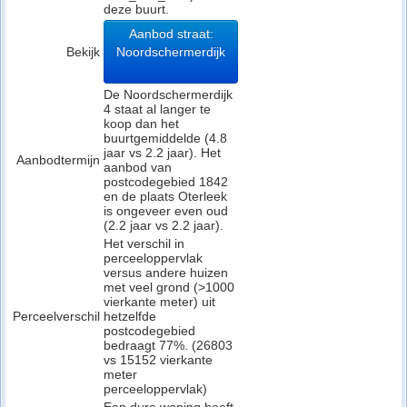
deze buurt.
Aanbod straat:
Bekijk
Noordschermerdijk
De Noordschermerdijk
4 staat al langer te
koop dan het
buurtgemiddelde (4.8
jaar vs 2.2 jaar). Het
Aanbodtermijn
aanbod van
postcodegebied 1842
en de plaats Oterleek
is ongeveer even oud
(2.2 jaar vs 2.2 jaar).
Het verschil in
perceeloppervlak
versus andere huizen
met veel grond (>1000
vierkante meter) uit
Perceelverschil
hetzelfde
postcodegebied
bedraagt 77%. (26803
vs 15152 vierkante
meter
perceeloppervlak)