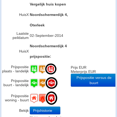
Vergelijk huis kopen
HuisX
Noordschermerdijk 4,
Oterleek
Laatste
02-September-2014
peildatum
Noordschermerdijk 4
HuisX
prijspositie:
Prijspositie
Prijs EUR
plaats - landelijk
Meterprijs EUR
Prijspositie versus de
Prijspositie
buurt
buurt - landelijk
Prijspositie
woning - buurt
Bekijk
Prijshistorie