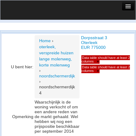
HuisX
Huis in vizier
Dorpsstraat 3
Vergelijk prijsposities - wijk
Home
›
Oterleek
oterleek,
EUR 775000
Nieuws
verspreide huizen
Data table should have at least 2
lange molenweg,
Info
columns
×
korte molenweg
U bent hier:
Data table should have at least 2
›
columns
×
Privacy beleid
noordschermerdijk
›
Cookie beleid
noordschermerdijk
4
Waarschijnlijk is de
woning verkocht of om
een andere reden van
Opmerking
de markt gehaald. Wel
hebben wij nog een
prijspositie beschikbaar
per september 2014