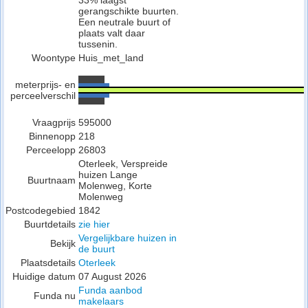
33% laagst
gerangschikte buurten.
Een neutrale buurt of
plaats valt daar
tussenin.
Woontype
Huis_met_land
meterprijs- en
perceelverschil
Vraagprijs
595000
Binnenopp
218
Perceelopp
26803
Oterleek, Verspreide
huizen Lange
Buurtnaam
Molenweg, Korte
Molenweg
Postcodegebied
1842
Buurtdetails
zie hier
Vergelijkbare huizen in
Bekijk
de buurt
Plaatsdetails
Oterleek
Huidige datum
07 August 2026
Funda aanbod
Funda nu
makelaars