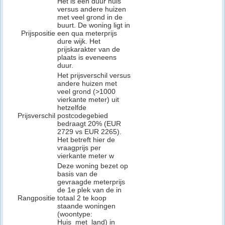
Het is een duur huis
versus andere huizen
met veel grond in de
buurt. De woning ligt in
Prijspositie
een qua meterprijs
dure wijk. Het
prijskarakter van de
plaats is eveneens
duur.
Het prijsverschil versus
andere huizen met
veel grond (>1000
vierkante meter) uit
hetzelfde
Prijsverschil
postcodegebied
bedraagt 20% (EUR
2729 vs EUR 2265).
Het betreft hier de
vraagprijs per
vierkante meter w
Deze woning bezet op
basis van de
gevraagde meterprijs
de 1e plek van de in
Rangpositie
totaal 2 te koop
staande woningen
(woontype:
Huis_met_land) in