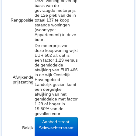
Deze woning bezet op
basis van de
gevraagde meterprijs
de 12e plek van de in
Rangpositie
totaal 137 te koop
staande woningen
(woontype:
Appartement) in deze
buurt.
De meterprijs van
deze koopwoning wijkt
EUR 602 af: dat is
een factor 1.29 versus
de gemiddelde
afwijking van EUR 466
in de wijk Oostelijk
Afwijkende
Havengebied.
prijszetting
Landelijk gezien komt
een dergelijke
afwijking van het
gemiddelde met factor
1.29 of hoger in
19.50% van de
gevallen voor.
Aanbod straat:
Bekijk
Seinwachterstraat