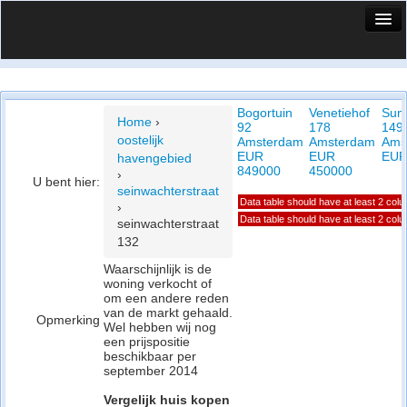
HuisX
Huis in vizier
Bogortuin
Venetiehof
Sum
Vergelijk prijsposities - wijk
Home
›
92
178
149
oostelijk
Amsterdam
Amsterdam
Ams
Nieuws
EUR
EUR
EUR
havengebied
849000
450000
›
U bent hier:
Info
seinwachterstraat
Data table should have at least 2 col
›
Privacy beleid
Data table should have at least 2 col
seinwachterstraat
132
Cookie beleid
Waarschijnlijk is de
woning verkocht of
om een andere reden
van de markt gehaald.
Opmerking
Wel hebben wij nog
een prijspositie
beschikbaar per
september 2014
Vergelijk huis kopen