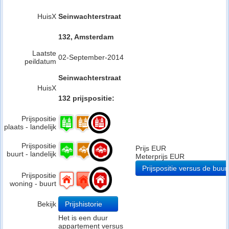
HuisX
Seinwachterstraat
132, Amsterdam
Laatste
02-September-2014
peildatum
Seinwachterstraat
HuisX
132 prijspositie:
Prijspositie
plaats - landelijk
Prijspositie
Prijs EUR
buurt - landelijk
Meterprijs EUR
Prijspositie versus de buur
Prijspositie
woning - buurt
Bekijk
Prijshistorie
Het is een duur
appartement versus