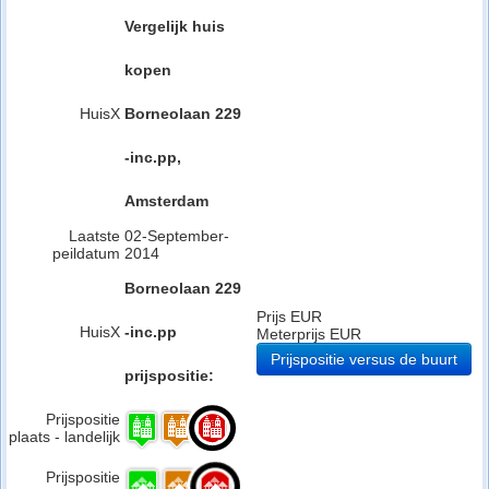
Vergelijk huis
kopen
HuisX
Borneolaan 229
-inc.pp,
Amsterdam
Laatste
02-September-
peildatum
2014
Borneolaan 229
Prijs EUR
HuisX
-inc.pp
Meterprijs EUR
Prijspositie versus de buurt
prijspositie:
Prijspositie
plaats - landelijk
Prijspositie