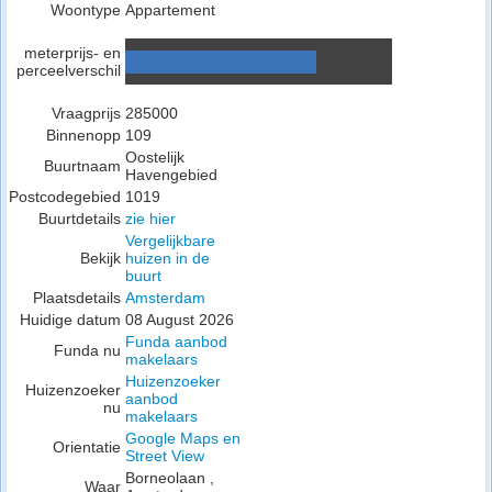
Woontype
Appartement
meterprijs- en
perceelverschil
Vraagprijs
285000
Binnenopp
109
Oostelijk
Buurtnaam
Havengebied
Postcodegebied
1019
Buurtdetails
zie hier
Vergelijkbare
Bekijk
huizen in de
buurt
Plaatsdetails
Amsterdam
Huidige datum
08 August 2026
Funda aanbod
Funda nu
makelaars
Huizenzoeker
Huizenzoeker
aanbod
nu
makelaars
Google Maps en
Orientatie
Street View
Borneolaan ,
Waar