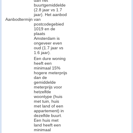
dan het
buurtgemiddelde
(2.8 jaar vs 1.7
jaar). Het aanbod
Aanbodtermijn
van
postcodegebied
1019 en de
plaats
Amsterdam is
ongeveer even
oud (1.7 jaar vs
1.6 jaar).
Een dure woning
heeft een
minimaal 15%
hogere meterprijs
dan de
gemiddelde
meterprijs voor
hetzelfde
woontype (huis
met tuin, huis
met land of een
appartement) in
dezelfde buurt.
Een huis met
land heeft een
minimaal