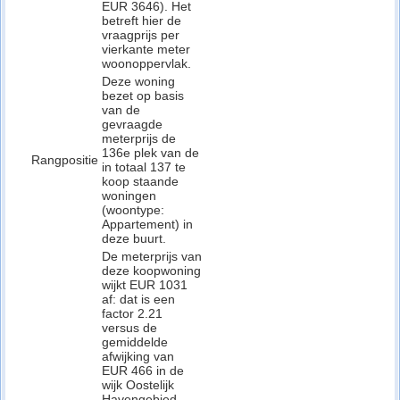
EUR 3646). Het
betreft hier de
vraagprijs per
vierkante meter
woonoppervlak.
Deze woning
bezet op basis
van de
gevraagde
meterprijs de
136e plek van de
Rangpositie
in totaal 137 te
koop staande
woningen
(woontype:
Appartement) in
deze buurt.
De meterprijs van
deze koopwoning
wijkt EUR 1031
af: dat is een
factor 2.21
versus de
gemiddelde
afwijking van
EUR 466 in de
wijk Oostelijk
Havengebied.