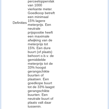
perceeloppervlak
van 1000
vierkante meter.
Goedkoop betreft
een minimaal
15% lagere
Definities
meterprijs. Een
neutrale
prijspositie heeft
een maximale
afwijking van de
meterprijs tot
15%. Een dure
buurt (of plaats)
behoort o.b.v. de
gemiddelde
meterprijs tot de
33% hoogst
gerangschikte
buurten of
plaatsen. Een
goedkope buurt
tot de 33% laagst
gerangschikte
buurten. Een
neutrale buurt of
plaats valt daar
tussenin.