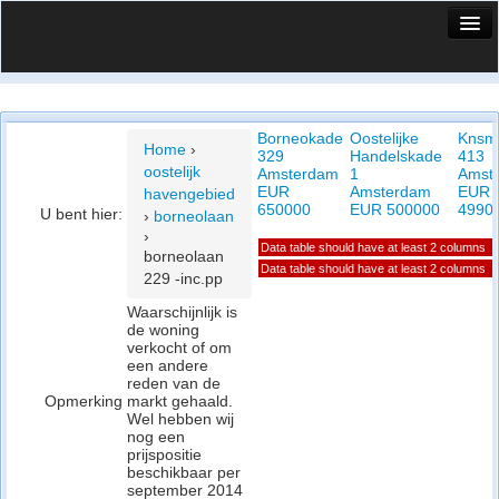
HuisX
Huis in vizier
Borneokade
Oostelijke
Knsm
Vergelijk prijsposities - wijk
Home
›
329
Handelskade
413
oostelijk
Amsterdam
1
Amst
Nieuws
EUR
Amsterdam
EUR
havengebied
650000
EUR 500000
4990
U bent hier:
›
borneolaan
Info
›
Data table should have at least 2 columns
borneolaan
Privacy beleid
Data table should have at least 2 columns
229 -inc.pp
Waarschijnlijk is
Cookie beleid
de woning
verkocht of om
een andere
reden van de
Opmerking
markt gehaald.
Wel hebben wij
nog een
prijspositie
beschikbaar per
september 2014