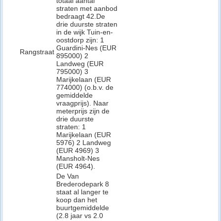
totaal aantal
straten met aanbod
bedraagt 42.De
drie duurste straten
in de wijk Tuin-en-
oostdorp zijn: 1
Guardini-Nes (EUR
Rangstraat
895000) 2
Landweg (EUR
795000) 3
Marijkelaan (EUR
774000) (o.b.v. de
gemiddelde
vraagprijs). Naar
meterprijs zijn de
drie duurste
straten: 1
Marijkelaan (EUR
5976) 2 Landweg
(EUR 4969) 3
Mansholt-Nes
(EUR 4964).
De Van
Brederodepark 8
staat al langer te
koop dan het
buurtgemiddelde
(2.8 jaar vs 2.0