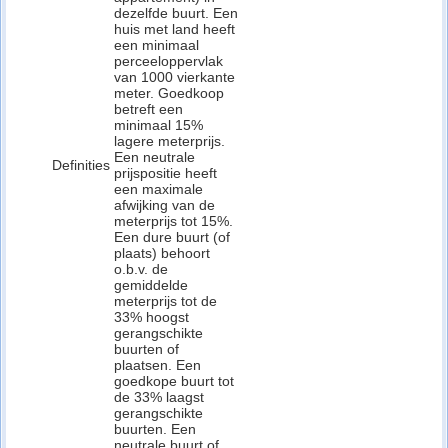
dezelfde buurt. Een
huis met land heeft
een minimaal
perceeloppervlak
van 1000 vierkante
meter. Goedkoop
betreft een
minimaal 15%
lagere meterprijs.
Een neutrale
Definities
prijspositie heeft
een maximale
afwijking van de
meterprijs tot 15%.
Een dure buurt (of
plaats) behoort
o.b.v. de
gemiddelde
meterprijs tot de
33% hoogst
gerangschikte
buurten of
plaatsen. Een
goedkope buurt tot
de 33% laagst
gerangschikte
buurten. Een
neutrale buurt of