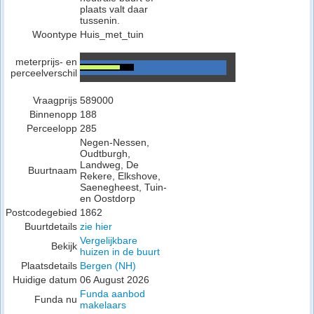
plaats valt daar
tussenin.
Woontype
Huis_met_tuin
meterprijs- en
perceelverschil
Vraagprijs
589000
Binnenopp
188
Perceelopp
285
Negen-Nessen,
Oudtburgh,
Landweg, De
Buurtnaam
Rekere, Elkshove,
Saenegheest, Tuin-
en Oostdorp
Postcodegebied
1862
Buurtdetails
zie hier
Vergelijkbare
Bekijk
huizen in de buurt
Plaatsdetails
Bergen (NH)
Huidige datum
06 August 2026
Funda aanbod
Funda nu
makelaars