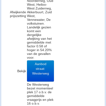
Noorderneg, Oud
West, Heiloo-
West Zuiderneg,
Afwijkende
Akkerbuurt, Zuid
prijszetting
West,
Vennewater, De
volkstuinen.
Landelijk gezien
komt een
dergelijke
afwijking van het
gemiddelde met
factor 0.58 of
hoger in 54.20%
van de gevallen
voor.
Aanbod
straat:
Bekijk
Westerweg
De Westerweg
bezet momenteel
plek 17 o.b.v. de
gemiddelde
vraagprijs en plek
16 o.b.v.