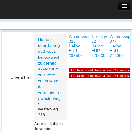
HuisX
Huis in vizier
Westerweg
Termijen
Westerweg
Vergelijk prijsposities - wijk
Home
›
326
52
377
noorderneg,
Heiloo
Heiloo
Heiloo
Nieuws
EUR
EUR
EUR
oud west,
299500
275000
775000
heiloo-west
Info
zuiderneg,
akkerbuurt,
Data table should have at least 2 columns
Privacy beleid
zuid west,
Data table should have at least 2 columns
U bent hier:
vennewater,
Cookie beleid
de
volkstuinen
›
westerweg
›
westerweg
218
Waarschijnlijk is
de woning