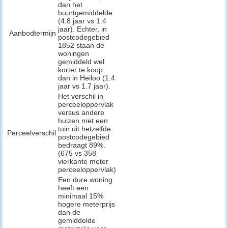
dan het
buurtgemiddelde
(4.8 jaar vs 1.4
jaar). Echter, in
Aanbodtermijn
postcodegebied
1852 staan de
woningen
gemiddeld wel
korter te koop
dan in Heiloo (1.4
jaar vs 1.7 jaar).
Het verschil in
perceeloppervlak
versus andere
huizen met een
tuin uit hetzelfde
Perceelverschil
postcodegebied
bedraagt 89%.
(675 vs 358
vierkante meter
perceeloppervlak)
Een dure woning
heeft een
minimaal 15%
hogere meterprijs
dan de
gemiddelde