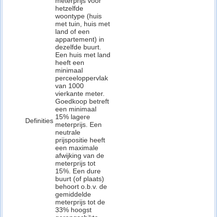
meterprijs voor
hetzelfde
woontype (huis
met tuin, huis met
land of een
appartement) in
dezelfde buurt.
Een huis met land
heeft een
minimaal
perceeloppervlak
van 1000
vierkante meter.
Goedkoop betreft
een minimaal
15% lagere
Definities
meterprijs. Een
neutrale
prijspositie heeft
een maximale
afwijking van de
meterprijs tot
15%. Een dure
buurt (of plaats)
behoort o.b.v. de
gemiddelde
meterprijs tot de
33% hoogst