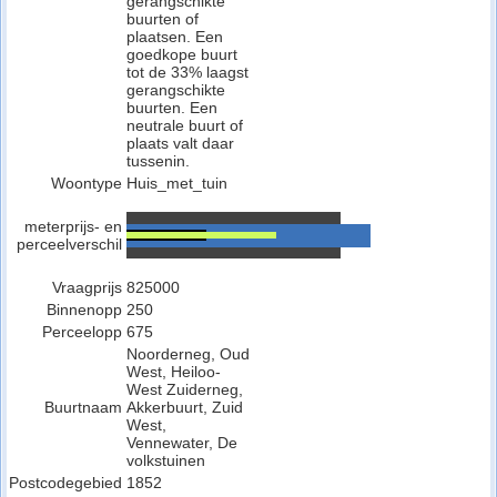
gerangschikte
buurten of
plaatsen. Een
goedkope buurt
tot de 33% laagst
gerangschikte
buurten. Een
neutrale buurt of
plaats valt daar
tussenin.
Woontype
Huis_met_tuin
meterprijs- en
perceelverschil
Vraagprijs
825000
Binnenopp
250
Perceelopp
675
Noorderneg, Oud
West, Heiloo-
West Zuiderneg,
Buurtnaam
Akkerbuurt, Zuid
West,
Vennewater, De
volkstuinen
Postcodegebied
1852