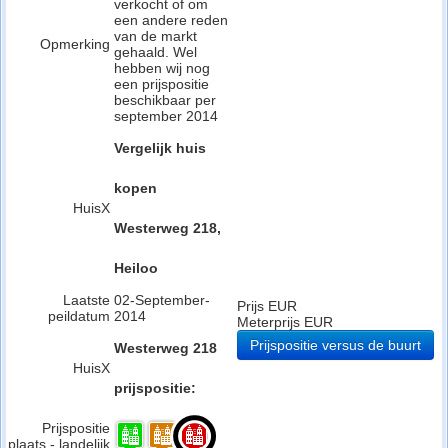
verkocht of om
een andere reden
van de markt
Opmerking
gehaald. Wel
hebben wij nog
een prijspositie
beschikbaar per
september 2014
Vergelijk huis
kopen
HuisX
Westerweg 218,
Heiloo
Laatste
02-September-
Prijs EUR
peildatum
2014
Meterprijs EUR
Prijspositie versus de buurt
Westerweg 218
HuisX
prijspositie:
Prijspositie
plaats - landelijk