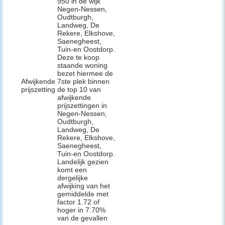
950 in de wijk
Negen-Nessen,
Oudtburgh,
Landweg, De
Rekere, Elkshove,
Saenegheest,
Tuin-en Oostdorp.
Deze te koop
staande woning
bezet hiermee de
Afwijkende
7ste plek binnen
prijszetting
de top 10 van
afwijkende
prijszettingen in
Negen-Nessen,
Oudtburgh,
Landweg, De
Rekere, Elkshove,
Saenegheest,
Tuin-en Oostdorp.
Landelijk gezien
komt een
dergelijke
afwijking van het
gemiddelde met
factor 1.72 of
hoger in 7.70%
van de gevallen