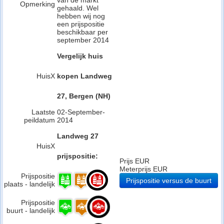
van de markt
Opmerking
gehaald. Wel
hebben wij nog
een prijspositie
beschikbaar per
september 2014
Vergelijk huis
HuisX
kopen Landweg
27, Bergen (NH)
Laatste
02-September-
peildatum
2014
Landweg 27
HuisX
prijspositie:
Prijs EUR
Meterprijs EUR
Prijspositie
Prijspositie versus de buurt
plaats - landelijk
Prijspositie
buurt - landelijk