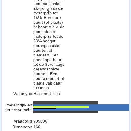
een maximale
afwijking van de
meterprijs tot
15%. Een dure
buurt (of plaats)
behoort o.b.v. de
gemiddelde
meterprijs tot de
33% hoogst
gerangschikte
buurten of
plaatsen. Een
goedkope buurt
tot de 33% laagst
gerangschikte
buurten. Een
neutrale buurt of
plaats valt daar
tussenin.
Woontype
Huis_met_tuin
meterprijs- en
perceelverschil
Vraagprijs
795000
Binnenopp
160