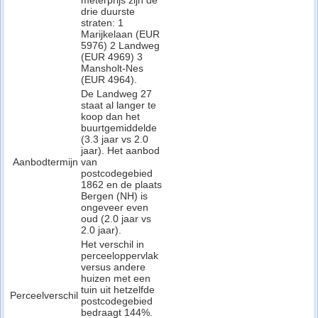
meterprijs zijn de
drie duurste
straten: 1
Marijkelaan (EUR
5976) 2 Landweg
(EUR 4969) 3
Mansholt-Nes
(EUR 4964).
De Landweg 27
staat al langer te
koop dan het
buurtgemiddelde
(3.3 jaar vs 2.0
jaar). Het aanbod
Aanbodtermijn
van
postcodegebied
1862 en de plaats
Bergen (NH) is
ongeveer even
oud (2.0 jaar vs
2.0 jaar).
Het verschil in
perceeloppervlak
versus andere
huizen met een
tuin uit hetzelfde
Perceelverschil
postcodegebied
bedraagt 144%.