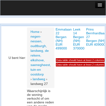
HuisX
Huis in vizier
Emmalaan
Leek
Prins
Vergelijk prijsposities - wijk
Home
›
22
14
Bernhardlaa
negen-
Bergen
Bergen
27
Nieuws
(NH)
(NH)
Bergen (NH)
nessen,
EUR
EUR
EUR 409000
oudtburgh,
Info
499000
370000
landweg, de
rekere,
Privacy beleid
U bent hier:
elkshove,
Data table should have at least 2 columns
saenegheest,
Data table should have at least 2 columns
Cookie beleid
tuin-en
oostdorp
›
landweg
›
landweg 27
Waarschijnlijk is
de woning
verkocht of om
een andere reden