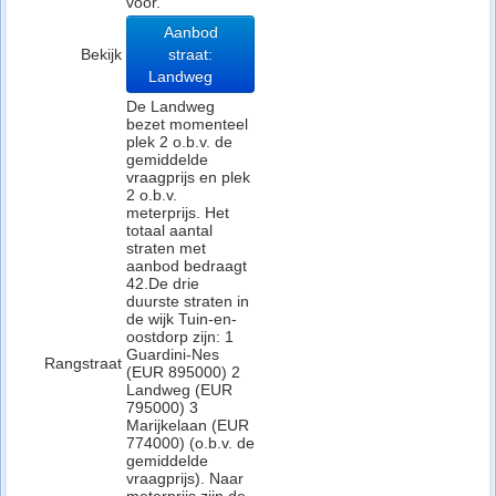
voor.
Aanbod
Bekijk
straat:
Landweg
De Landweg
bezet momenteel
plek 2 o.b.v. de
gemiddelde
vraagprijs en plek
2 o.b.v.
meterprijs. Het
totaal aantal
straten met
aanbod bedraagt
42.De drie
duurste straten in
de wijk Tuin-en-
oostdorp zijn: 1
Guardini-Nes
Rangstraat
(EUR 895000) 2
Landweg (EUR
795000) 3
Marijkelaan (EUR
774000) (o.b.v. de
gemiddelde
vraagprijs). Naar