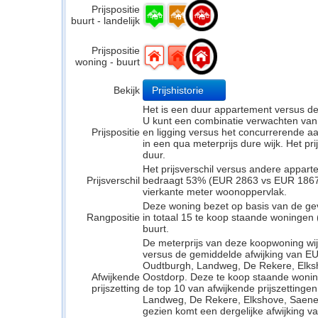
Prijspositie
buurt - landelijk
Prijspositie
woning - buurt
Bekijk
Prijshistorie
Het is een duur appartement versus d
U kunt een combinatie verwachten van
Prijspositie
en ligging versus het concurrerende a
in een qua meterprijs dure wijk. Het pr
duur.
Het prijsverschil versus andere appar
Prijsverschil
bedraagt 53% (EUR 2863 vs EUR 1867). 
vierkante meter woonoppervlak.
Deze woning bezet op basis van de ge
Rangpositie
in totaal 15 te koop staande woningen
buurt.
De meterprijs van deze koopwoning wijk
versus de gemiddelde afwijking van E
Oudtburgh, Landweg, De Rekere, Elks
Afwijkende
Oostdorp. Deze te koop staande wonin
prijszetting
de top 10 van afwijkende prijszetting
Landweg, De Rekere, Elkshove, Saeneg
gezien komt een dergelijke afwijking v