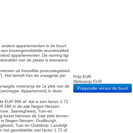
e andere appartementen in de buurt.
 een bovengemiddelde woonkwaliteit
anbod appartementen. De woning ligt
ijskarakter van de plaats is eveneens
tementen uit hetzelfde postcodegebied
Het betreft hier de vraagprijs per
Prijs EUR
Meterprijs EUR
vraagde meterprijs de 1e plek van de
Prijspositie versus de buurt
 (woontype: Appartement) in deze
t EUR 996 af: dat is een factor 1.72
UR 580 in de wijk Negen-Nessen,
hove, Saenegheest, Tuin-en
g bezet hiermee de 1ste plek binnen
en in Negen-Nessen, Oudtburgh,
heest, Tuin-en Oostdorp. Landelijk
an het gemiddelde met factor 1.72 of