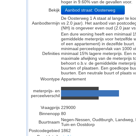
hoger in 9.60% van de gevallen voor.
Bekijk
Aanbod straat: Oosterweg
De Oosterweg 1 A staat al langer te ko
Aanbodtermijn
vs 2.0 jaar). Het aanbod van postcode
(NH) is ongeveer even oud (2.0 jaar vs 
Een dure woning heeft een minimaal 1
gemiddelde meterprijs voor hetzelfde w
of een appartement) in dezelfde buurt.
minimaal perceeloppervlak van 1000 v
Definities
minimaal 15% lagere meterprijs. Een neu
maximale afwijking van de meterprijs to
behoort o.b.v. de gemiddelde meterpri
buurten of plaatsen. Een goedkope buu
buurten. Een neutrale buurt of plaats v
Woontype
Appartement
meterprijs- en
perceelverschil
Vraagprijs
229000
Binnenopp
80
Negen-Nessen, Oudtburgh, Landweg, 
Buurtnaam
Tuin-en Oostdorp
Postcodegebied
1862