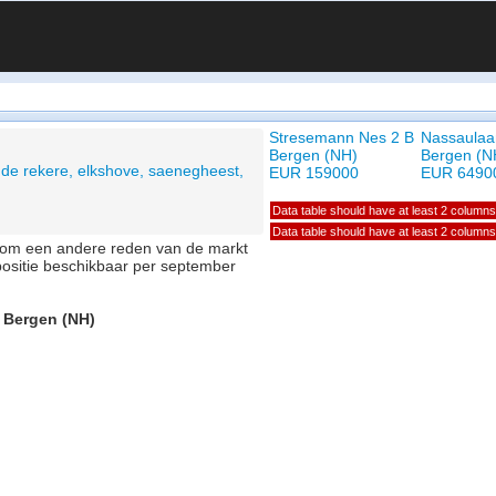
Stresemann Nes 2 B
Nassaulaa
Bergen (NH)
Bergen (N
de rekere, elkshove, saenegheest,
EUR 159000
EUR 6490
Data table should have at least 2 columns
Data table should have at least 2 columns
of om een andere reden van de markt
positie beschikbaar per september
, Bergen (NH)