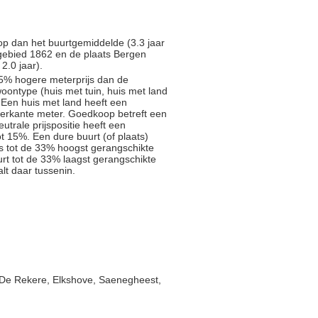
op dan het buurtgemiddelde (3.3 jaar
gebied 1862 en de plaats Bergen
2.0 jaar).
5% hogere meterprijs dan de
oontype (huis met tuin, huis met land
 Een huis met land heeft een
ierkante meter. Goedkoop betreft een
trale prijspositie heeft een
t 15%. Een dure buurt (of plaats)
js tot de 33% hoogst gerangschikte
rt tot de 33% laagst gerangschikte
alt daar tussenin.
De Rekere, Elkshove, Saenegheest,