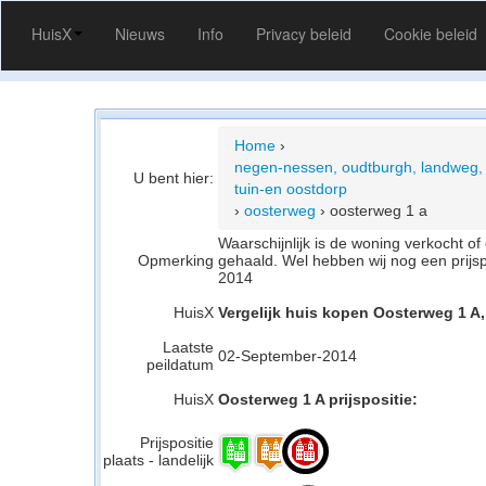
HuisX
Nieuws
Info
Privacy beleid
Cookie beleid
Home
›
negen-nessen, oudtburgh, landweg, 
U bent hier:
tuin-en oostdorp
›
oosterweg
›
oosterweg 1 a
Waarschijnlijk is de woning verkocht 
Opmerking
gehaald. Wel hebben wij nog een prijs
2014
HuisX
Vergelijk huis kopen Oosterweg 1 A
Laatste
02-September-2014
peildatum
HuisX
Oosterweg 1 A prijspositie:
Prijspositie
plaats - landelijk