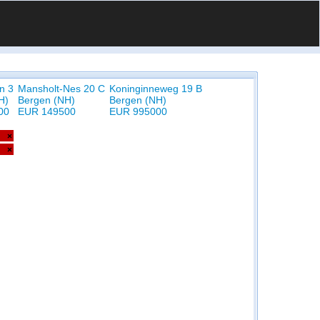
n 3
Mansholt-Nes 20 C
Koninginneweg 19 B
H)
Bergen (NH)
Bergen (NH)
00
EUR 149500
EUR 995000
×
×