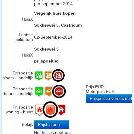
per september 2014
Vergelijk huis kopen
HuisX
Sokkerwei 3, Castricum
Laatste
02-September-2014
peildatum
Sokkerwei 3
HuisX
prijspositie:
Prijspositie
plaats - landelijk
Prijs EUR
Prijspositie
Meterprijs EUR
buurt - landelijk
Prijspositie versus de b
Prijspositie
woning - buurt
Bekijk
Prijshistorie
Het huis is neutraal