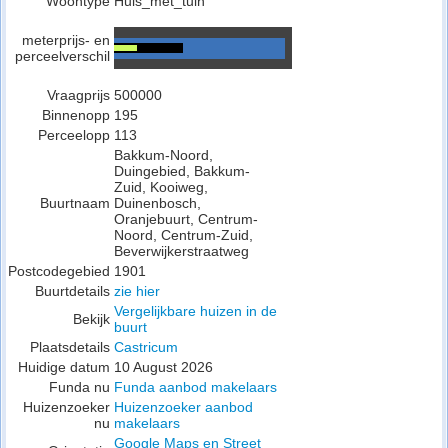
Woontype
Huis_met_tuin
meterprijs- en
perceelverschil
Vraagprijs
500000
Binnenopp
195
Perceelopp
113
Bakkum-Noord,
Duingebied, Bakkum-
Zuid, Kooiweg,
Buurtnaam
Duinenbosch,
Oranjebuurt, Centrum-
Noord, Centrum-Zuid,
Beverwijkerstraatweg
Postcodegebied
1901
Buurtdetails
zie hier
Vergelijkbare huizen in de
Bekijk
buurt
Plaatsdetails
Castricum
Huidige datum
10 August 2026
Funda nu
Funda aanbod makelaars
Huizenzoeker
Huizenzoeker aanbod
nu
makelaars
Google Maps en Street