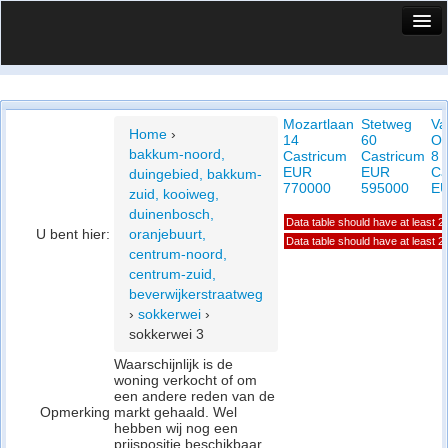
HuisX
Huis in vizier
Mozartlaan
Stetweg
Va
Vergelijk prijsposities - wijk
Home
›
14
60
Ol
bakkum-noord,
Castricum
Castricum
8
Nieuws
EUR
EUR
Ca
duingebied, bakkum-
770000
595000
EU
zuid, kooiweg,
Info
duinenbosch,
Data table should have at least 
U bent hier:
oranjebuurt,
Privacy beleid
Data table should have at least 
centrum-noord,
centrum-zuid,
Cookie beleid
beverwijkerstraatweg
›
sokkerwei
›
sokkerwei 3
Waarschijnlijk is de
woning verkocht of om
een andere reden van de
Opmerking
markt gehaald. Wel
hebben wij nog een
prijspositie beschikbaar