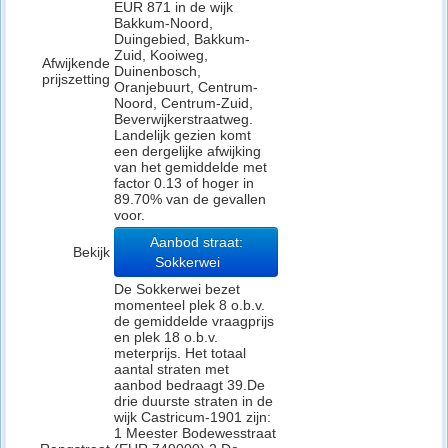
EUR 871 in de wijk
Bakkum-Noord,
Duingebied, Bakkum-
Zuid, Kooiweg,
Afwijkende
Duinenbosch,
prijszetting
Oranjebuurt, Centrum-
Noord, Centrum-Zuid,
Beverwijkerstraatweg.
Landelijk gezien komt
een dergelijke afwijking
van het gemiddelde met
factor 0.13 of hoger in
89.70% van de gevallen
voor.
Aanbod straat:
Bekijk
Sokkerwei
De Sokkerwei bezet
momenteel plek 8 o.b.v.
de gemiddelde vraagprijs
en plek 18 o.b.v.
meterprijs. Het totaal
aantal straten met
aanbod bedraagt 39.De
drie duurste straten in de
wijk Castricum-1901 zijn:
1 Meester Bodewesstraat