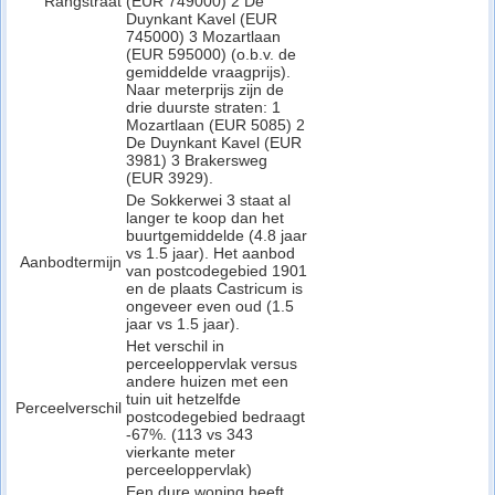
Rangstraat
(EUR 749000) 2 De
Duynkant Kavel (EUR
745000) 3 Mozartlaan
(EUR 595000) (o.b.v. de
gemiddelde vraagprijs).
Naar meterprijs zijn de
drie duurste straten: 1
Mozartlaan (EUR 5085) 2
De Duynkant Kavel (EUR
3981) 3 Brakersweg
(EUR 3929).
De Sokkerwei 3 staat al
langer te koop dan het
buurtgemiddelde (4.8 jaar
vs 1.5 jaar). Het aanbod
Aanbodtermijn
van postcodegebied 1901
en de plaats Castricum is
ongeveer even oud (1.5
jaar vs 1.5 jaar).
Het verschil in
perceeloppervlak versus
andere huizen met een
tuin uit hetzelfde
Perceelverschil
postcodegebied bedraagt
-67%. (113 vs 343
vierkante meter
perceeloppervlak)
Een dure woning heeft