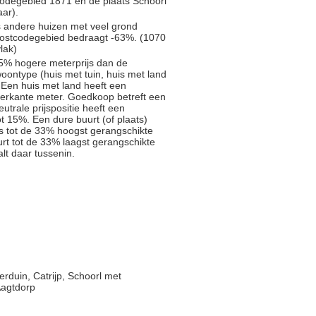
tcodegebied 1871 en de plaats Schoorl
aar).
s andere huizen met veel grond
 postcodegebied bedraagt -63%. (1070
lak)
5% hogere meterprijs dan de
oontype (huis met tuin, huis met land
 Een huis met land heeft een
ierkante meter. Goedkoop betreft een
trale prijspositie heeft een
t 15%. Een dure buurt (of plaats)
js tot de 33% hoogst gerangschikte
rt tot de 33% laagst gerangschikte
alt daar tussenin.
rduin, Catrijp, Schoorl met
Aagtdorp