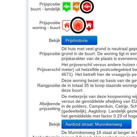
Prijspositie
buurt - landelijk
Prijspositie
woning - buurt
Bekijk
Prijshistorie
Dit huis met veel grond is neutraal ge
Prijspositie
grond in de buurt. De woning ligt in ee
prijskarakter van de plaats is eveneens
Het prijsverschil versus andere huizen
Prijsverschil
meter) uit hetzelfde postcodegebied 
4671). Het betreft hier de vraagprijs p
Deze woning bezet op basis van de ge
Rangpositie
de in totaal 35 te koop staande wonin
deze buurt.
De meterprijs van deze koopwoning wijk
versus de gemiddelde afwijking van EU
Afwijkende
in de polders, Camperduin, Catrijp, S
prijszetting
(gedeeltelijk), Aagtdorp. Landelijk gezi
het gemiddelde met factor 0.29 of hoge
Bekijk
Aanbod straat: Munnikenweg
De Munnikenweg 18 staat al langer te 