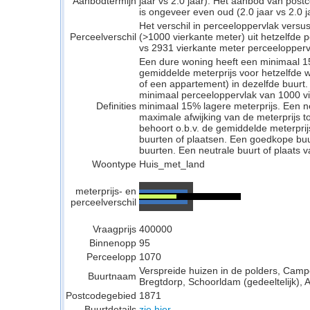
Aanbodtermijn
jaar vs 2.0 jaar). Het aanbod van pos
is ongeveer even oud (2.0 jaar vs 2.0 j
Het verschil in perceeloppervlak versu
Perceelverschil
(>1000 vierkante meter) uit hetzelfde
vs 2931 vierkante meter perceelopperv
Een dure woning heeft een minimaal 1
gemiddelde meterprijs voor hetzelfde w
of een appartement) in dezelfde buurt.
minimaal perceeloppervlak van 1000 v
Definities
minimaal 15% lagere meterprijs. Een neu
maximale afwijking van de meterprijs to
behoort o.b.v. de gemiddelde meterpri
buurten of plaatsen. Een goedkope buu
buurten. Een neutrale buurt of plaats v
Woontype
Huis_met_land
meterprijs- en
perceelverschil
Vraagprijs
400000
Binnenopp
95
Perceelopp
1070
Verspreide huizen in de polders, Campe
Buurtnaam
Bregtdorp, Schoorldam (gedeeltelijk), 
Postcodegebied
1871
Buurtdetails
zie hier