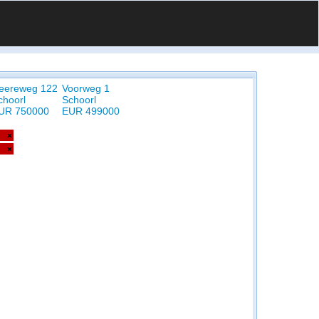
eereweg 122
Voorweg 1
choorl
Schoorl
UR 750000
EUR 499000
×
×