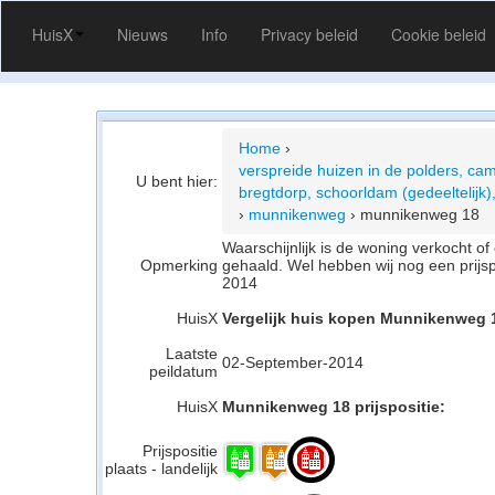
HuisX
Nieuws
Info
Privacy beleid
Cookie beleid
Home
›
verspreide huizen in de polders, cam
U bent hier:
bregtdorp, schoorldam (gedeeltelijk)
›
munnikenweg
›
munnikenweg 18
Waarschijnlijk is de woning verkocht 
Opmerking
gehaald. Wel hebben wij nog een prijs
2014
HuisX
Vergelijk huis kopen Munnikenweg 
Laatste
02-September-2014
peildatum
HuisX
Munnikenweg 18 prijspositie:
Prijspositie
plaats - landelijk