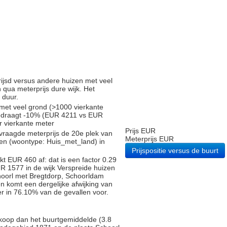
prijsd versus andere huizen met veel
n qua meterprijs dure wijk. Het
 duur.
 met veel grond (>1000 vierkante
bedraagt -10% (EUR 4211 vs EUR
er vierkante meter
Prijs EUR
vraagde meterprijs de 20e plek van
Meterprijs EUR
gen (woontype: Huis_met_land) in
Prijspositie versus de buurt
t EUR 460 af: dat is een factor 0.29
R 1577 in de wijk Verspreide huizen
choorl met Bregtdorp, Schoorldam
en komt een dergelijke afwijking van
r in 76.10% van de gevallen voor.
koop dan het buurtgemiddelde (3.8