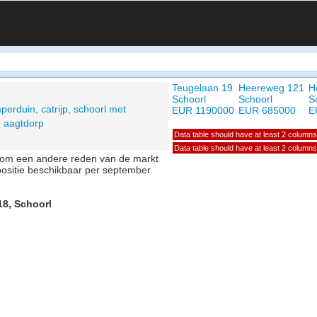
Teugelaan 19
Heereweg 121
H
Schoorl
Schoorl
S
perduin, catrijp, schoorl met
EUR 1190000
EUR 685000
E
, aagtdorp
Data table should have at least 2 columns
Data table should have at least 2 columns
of om een andere reden van de markt
positie beschikbaar per september
18, Schoorl