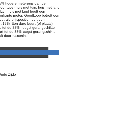
5% hogere meterprijs dan de
oontype (huis met tuin, huis met land
 Een huis met land heeft een
ierkante meter. Goedkoop betreft een
trale prijspositie heeft een
t 15%. Een dure buurt (of plaats)
js tot de 33% hoogst gerangschikte
rt tot de 33% laagst gerangschikte
alt daar tussenin.
Oude Zijde