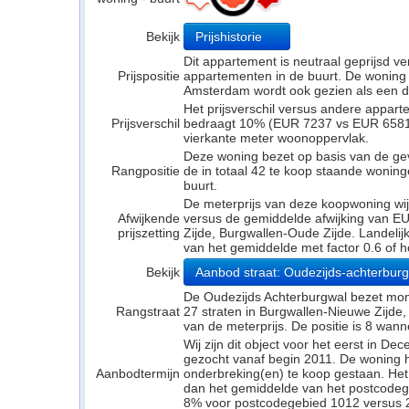
Bekijk
Prijshistorie
Dit appartement is neutraal geprijsd 
Prijspositie
appartementen in de buurt. De woning li
Amsterdam wordt ook gezien als een d
Het prijsverschil versus andere appar
Prijsverschil
bedraagt 10% (EUR 7237 vs EUR 6581). 
vierkante meter woonoppervlak.
Deze woning bezet op basis van de ge
Rangpositie
de in totaal 42 te koop staande wonin
buurt.
De meterprijs van deze koopwoning wijk
Afwijkende
versus de gemiddelde afwijking van E
prijszetting
Zijde, Burgwallen-Oude Zijde. Landelijk
van het gemiddelde met factor 0.6 of h
Bekijk
Aanbod straat: Oudezijds-achterbur
De Oudezijds Achterburgwal bezet mome
Rangstraat
27 straten in Burgwallen-Nieuwe Zijde,
van de meterprijs. De positie is 8 wann
Wij zijn dit object voor het eerst in 
gezocht vanaf begin 2011. De woning 
Aanbodtermijn
onderbreking(en) te koop gestaan. Het
dan het gemiddelde van het postcodeg
8% voor postcodegebied 1012 versus 2