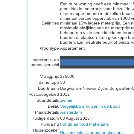
Een dure woning heeft een minimaal 1
gemiddelde meterprijs voor hetzelfde w
of een appartement) in dezelfde buurt.
minimaal perceeloppervlak van 1000 v
Definities
minimaal 15% lagere meterprijs. Een neu
maximale afwijking van de meterprijs to
behoort o.b.v. de gemiddelde meterpri
buurten of plaatsen. Een goedkope buu
buurten. Een neutrale buurt of plaats v
Woontype
Appartement
meterprijs- en
perceelverschil
Vraagprijs
275000
Binnenopp
38
Buurtnaam
Burgwallen-Nieuwe Zijde, Burgwallen-
Postcodegebied
1012
Buurtdetails
zie hier
Bekijk
Vergelijkbare huizen in de buurt
Plaatsdetails
Amsterdam
Huidige datum
08 August 2026
Funda nu
Funda aanbod makelaars
Huizenzoeker
Huizenzoeker aanbod makelaars