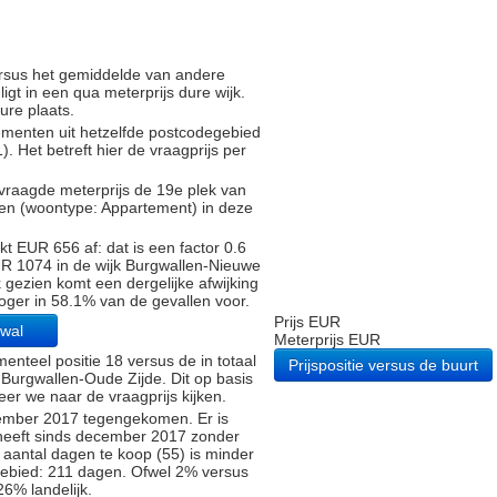
versus het gemiddelde van andere
gt in een qua meterprijs dure wijk.
ure plaats.
tementen uit hetzelfde postcodegebied
Het betreft hier de vraagprijs per
vraagde meterprijs de 19e plek van
gen (woontype: Appartement) in deze
t EUR 656 af: dat is een factor 0.6
UR 1074 in de wijk Burgwallen-Nieuwe
 gezien komt een dergelijke afwijking
oger in 58.1% van de gevallen voor.
Prijs EUR
gwal
Meterprijs EUR
nteel positie 18 versus de in totaal
Prijspositie versus de buurt
 Burgwallen-Oude Zijde. Dit op basis
eer we naar de vraagprijs kijken.
December 2017 tegengekomen. Er is
heeft sinds december 2017 zonder
 aantal dagen te koop (55) is minder
ebied: 211 dagen. Ofwel 2% versus
6% landelijk.