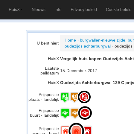
HuisX
Nieuws
Info
Privacy beleid
Cookie beleid
Home
›
burgwallen-nieuwe zijde, bu
U bent hier:
oudezijds achterburgwal
›
oudezijds
HuisX
Vergelijk huis kopen Oudezijds Ach
Laatste
15-December-2017
peildatum
HuisX
Oudezijds Achterburgwal 129 C prijs
Prijspositie
plaats - landelijk
Prijspositie
buurt - landelijk
Prijspositie
woning - buurt