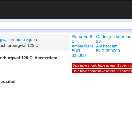
Blaeu Erf 8
Oudezijds Voorbur
rgwallen-oude zijde
›
1
23
 achterburgwal 129 c
Amsterdam
Amsterdam
EUR
EUR 399000
625000
terburgwal 129 C, Amsterdam
Data table should have at least 2 columns
Data table should have at least 2 columns
positie: