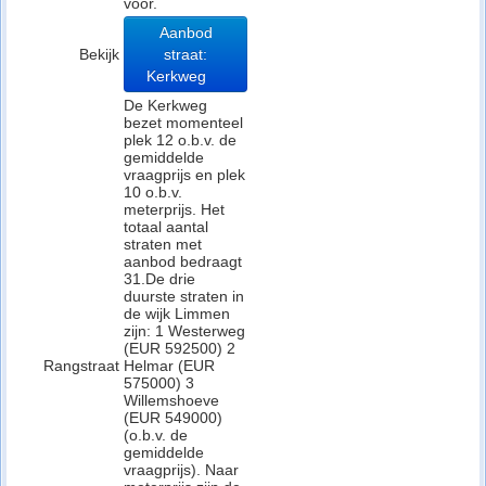
voor.
Aanbod
Bekijk
straat:
Kerkweg
De Kerkweg
bezet momenteel
plek 12 o.b.v. de
gemiddelde
vraagprijs en plek
10 o.b.v.
meterprijs. Het
totaal aantal
straten met
aanbod bedraagt
31.De drie
duurste straten in
de wijk Limmen
zijn: 1 Westerweg
(EUR 592500) 2
Rangstraat
Helmar (EUR
575000) 3
Willemshoeve
(EUR 549000)
(o.b.v. de
gemiddelde
vraagprijs). Naar