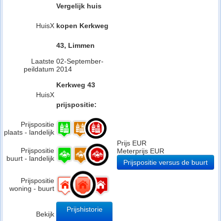
Vergelijk huis
HuisX
kopen Kerkweg
43, Limmen
Laatste
02-September-
peildatum
2014
Kerkweg 43
HuisX
prijspositie:
Prijspositie
plaats - landelijk
Prijs EUR
Prijspositie
Meterprijs EUR
buurt - landelijk
Prijspositie versus de buurt
Prijspositie
woning - buurt
Prijshistorie
Bekijk