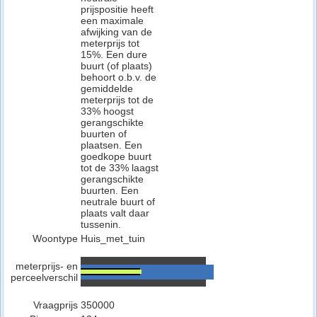
prijspositie heeft
een maximale
afwijking van de
meterprijs tot
15%. Een dure
buurt (of plaats)
behoort o.b.v. de
gemiddelde
meterprijs tot de
33% hoogst
gerangschikte
buurten of
plaatsen. Een
goedkope buurt
tot de 33% laagst
gerangschikte
buurten. Een
neutrale buurt of
plaats valt daar
tussenin.
Woontype
Huis_met_tuin
meterprijs- en
perceelverschil
Vraagprijs
350000