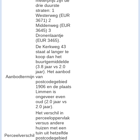
meterprijs zijn de
drie duurste
straten: 1
Westerweg (EUR
3671) 2
Middenweg (EUR
3645) 3
Dronenlaantje
(EUR 3465).
De Kerkweg 43
staat al langer te
koop dan het
buurtgemiddelde
(3.8 jaar vs 2.0
jaar). Het aanbod
Aanbodtermijn
van
postcodegebied
1906 en de plaats
Limmen is
ongeveer even
oud (2.0 jaar vs
2.0 jaar).
Het verschil in
perceeloppervlak
versus andere
huizen met een
tuin uit hetzelfde
Perceelverschil
postcodegebied