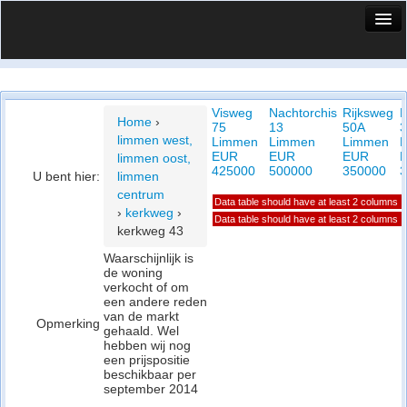
HuisX
Huis in vizier
Visweg
Nachtorchis
Rijksweg
K
Vergelijk prijsposities - wijk
Home
›
75
13
50A
3
limmen west,
Limmen
Limmen
Limmen
Nieuws
EUR
EUR
EUR
limmen oost,
425000
500000
350000
3
U bent hier:
limmen
Info
centrum
Data table should have at least 2 columns
›
kerkweg
›
Privacy beleid
Data table should have at least 2 columns
kerkweg 43
Cookie beleid
Waarschijnlijk is
de woning
verkocht of om
een andere reden
van de markt
Opmerking
gehaald. Wel
hebben wij nog
een prijspositie
beschikbaar per
september 2014