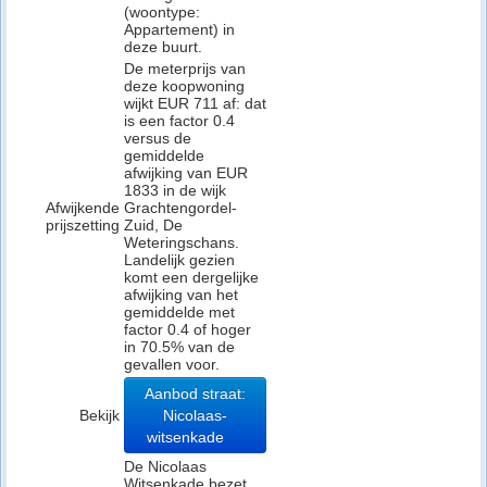
(woontype:
Appartement) in
deze buurt.
De meterprijs van
deze koopwoning
wijkt EUR 711 af: dat
is een factor 0.4
versus de
gemiddelde
afwijking van EUR
1833 in de wijk
Afwijkende
Grachtengordel-
prijszetting
Zuid, De
Weteringschans.
Landelijk gezien
komt een dergelijke
afwijking van het
gemiddelde met
factor 0.4 of hoger
in 70.5% van de
gevallen voor.
Aanbod straat:
Bekijk
Nicolaas-
witsenkade
De Nicolaas
Witsenkade bezet