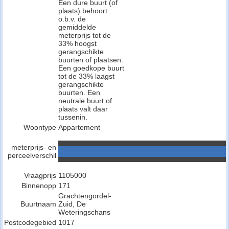
Een dure buurt (of
plaats) behoort
o.b.v. de
gemiddelde
meterprijs tot de
33% hoogst
gerangschikte
buurten of plaatsen.
Een goedkope buurt
tot de 33% laagst
gerangschikte
buurten. Een
neutrale buurt of
plaats valt daar
tussenin.
Woontype
Appartement
meterprijs- en
perceelverschil
Vraagprijs
1105000
Binnenopp
171
Grachtengordel-
Buurtnaam
Zuid, De
Weteringschans
Postcodegebied
1017