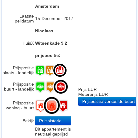
Amsterdam
Laatste
15-December-2017
peildatum
Nicolaas
HuisX
Witsenkade 9 2
prijspositie:
Prijspositie
plaats - landelijk
Prijspositie
buurt - landelijk
Prijs EUR
Meterprijs EUR
Prijspositie versus de buurt
Prijspositie
woning - buurt
Bekijk
Prijshistorie
Dit appartement is
neutraal geprijsd