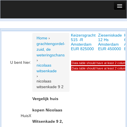
HuisX
Huis in vizier
Keizersgracht
Zieseniskade
K
Vergelijk prijsposities - wijk
Home
›
515 -R
12 Hs
6
grachtengordel-
Amsterdam
Amsterdam
A
Nieuws
EUR 825000
EUR 450000
E
zuid, de
weteringschans
Info
›
U bent hier:
Data table should have at least 2 colum
nicolaas
Privacy beleid
Data table should have at least 2 colum
witsenkade
›
Cookie beleid
nicolaas
witsenkade 9 2
Vergelijk huis
kopen Nicolaas
HuisX
Witsenkade 9 2,