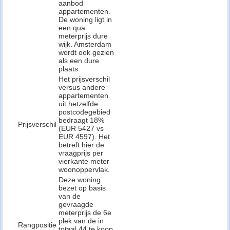
aanbod
appartementen.
De woning ligt in
een qua
meterprijs dure
wijk. Amsterdam
wordt ook gezien
als een dure
plaats.
Het prijsverschil
versus andere
appartementen
uit hetzelfde
postcodegebied
bedraagt 18%
Prijsverschil
(EUR 5427 vs
EUR 4597). Het
betreft hier de
vraagprijs per
vierkante meter
woonoppervlak.
Deze woning
bezet op basis
van de
gevraagde
meterprijs de 6e
plek van de in
Rangpositie
totaal 44 te koop