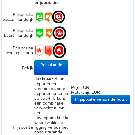
prijspositie:
Prijspositie
plaats - landelijk
Prijspositie
buurt - landelijk
Prijspositie
woning - buurt
Prijshistorie
Bekijk
Het is een duur
appartement
Prijs EUR
versus de andere
Meterprijs EUR
appartementen in
de buurt. U kunt
Prijspositie versus de buurt
een combinatie
verwachten van
een
bovengemiddelde
woonkwaliteit en
Prijspositie
ligging versus het
concurrerende