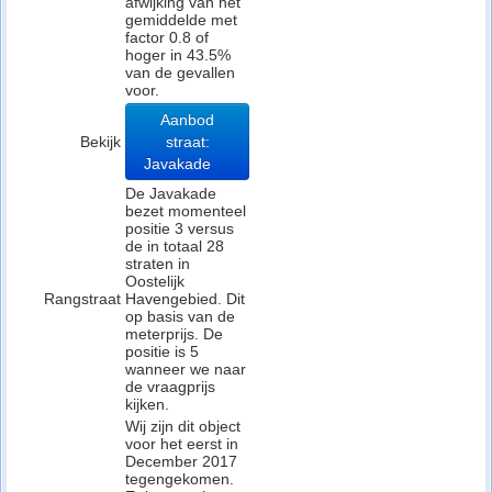
afwijking van het
gemiddelde met
factor 0.8 of
hoger in 43.5%
van de gevallen
voor.
Aanbod
Bekijk
straat:
Javakade
De Javakade
bezet momenteel
positie 3 versus
de in totaal 28
straten in
Oostelijk
Rangstraat
Havengebied. Dit
op basis van de
meterprijs. De
positie is 5
wanneer we naar
de vraagprijs
kijken.
Wij zijn dit object
voor het eerst in
December 2017
tegengekomen.