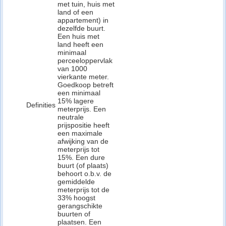
met tuin, huis met
land of een
appartement) in
dezelfde buurt.
Een huis met
land heeft een
minimaal
perceeloppervlak
van 1000
vierkante meter.
Goedkoop betreft
een minimaal
15% lagere
Definities
meterprijs. Een
neutrale
prijspositie heeft
een maximale
afwijking van de
meterprijs tot
15%. Een dure
buurt (of plaats)
behoort o.b.v. de
gemiddelde
meterprijs tot de
33% hoogst
gerangschikte
buurten of
plaatsen. Een