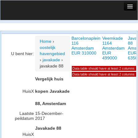
HuisX
Huis in vizier
Barcelonaplein
Veemkade
Java
Vergelijk prijsposities - wijk
Home
›
116
1164
88
oostelijk
Amsterdam
Amsterdam
Amst
Nieuws
EUR 310000
EUR
EUR
U bent hier:
havengebied
499000
6350
›
javakade
›
Info
javakade 88
Data table should have at least 2 columns
Privacy beleid
Data table should have at least 2 columns
Vergelijk huis
Cookie beleid
HuisX
kopen Javakade
88, Amsterdam
Laatste
15-December-
peildatum
2017
Javakade 88
HuisX