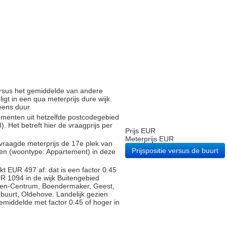
versus het gemiddelde van andere
gt in een qua meterprijs dure wijk.
eens duur.
tementen uit hetzelfde postcodegebied
Het betreft hier de vraagprijs per
Prijs EUR
Meterprijs EUR
vraagde meterprijs de 17e plek van
Prijspositie versus de buurt
gen (woontype: Appartement) in deze
t EUR 497 af: dat is een factor 0.45
R 1094 in de wijk Buitengebied
gen-Centrum, Boendermaker, Geest,
uurt, Oldehove. Landelijk gezien
gemiddelde met factor 0.45 of hoger in