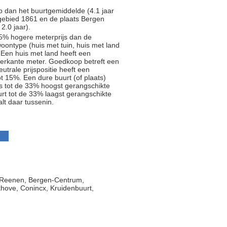
p dan het buurtgemiddelde (4.1 jaar
gebied 1861 en de plaats Bergen
2.0 jaar).
5% hogere meterprijs dan de
oontype (huis met tuin, huis met land
 Een huis met land heeft een
ierkante meter. Goedkoop betreft een
trale prijspositie heeft een
t 15%. Een dure buurt (of plaats)
js tot de 33% hoogst gerangschikte
rt tot de 33% laagst gerangschikte
alt daar tussenin.
 Reenen, Bergen-Centrum,
ove, Conincx, Kruidenbuurt,