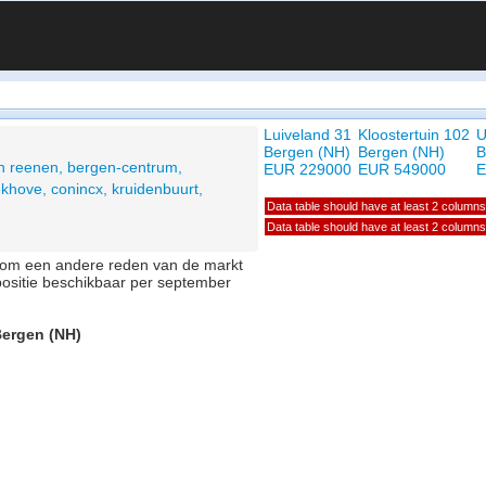
Luiveland 31
Kloostertuin 102
U
Bergen (NH)
Bergen (NH)
B
n reenen, bergen-centrum,
EUR 229000
EUR 549000
E
khove, conincx, kruidenbuurt,
Data table should have at least 2 columns
Data table should have at least 2 columns
of om een andere reden van de markt
positie beschikbaar per september
Bergen (NH)