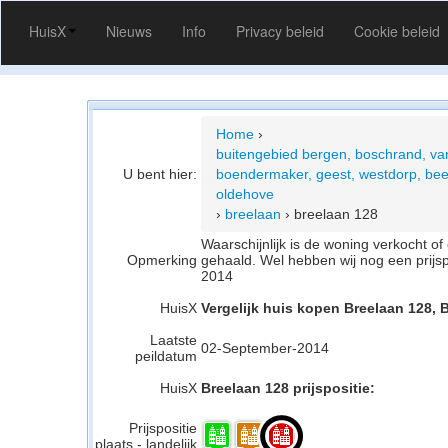
HuisX
Nieuws
Info
Privacy beleid
Cookie beleid
Home
›
buitengebied bergen, boschrand, va
U bent hier:
boendermaker, geest, westdorp, bee
oldehove
›
breelaan
›
breelaan 128
Waarschijnlijk is de woning verkocht 
Opmerking
gehaald. Wel hebben wij nog een prijs
2014
HuisX
Vergelijk huis kopen Breelaan 128, 
Laatste
02-September-2014
peildatum
HuisX
Breelaan 128 prijspositie:
Prijspositie
plaats - landelijk