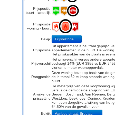
Prijspositie
buurt - landelijk
Prijspositie
woning - buurt
Bekijk
Prijshistorie
Dit appartement is neutraal geprijsd 
Prijspositie
appartementen in de buurt. De woning li
Het prijskarakter van de plaats is even
Het prijsverschil versus andere appar
Prijsverschil
bedraagt 14% (EUR 3955 vs EUR 3458). 
vierkante meter woonoppervlak.
Deze woning bezet op basis van de ge
Rangpositie
de in totaal 62 te koop staande wonin
buurt.
De meterprijs van deze koopwoning wijk
versus de gemiddelde afwijking van EU
Afwijkende
Bergen, Boschrand, Van Reenen, Ber
prijszetting
Westdorp, Beekhove, Conincx, Kruidenb
komt een dergelijke afwijking van het 
64.50% van de gevallen voor.
Bekijk
Aanbod straat: Breelaan