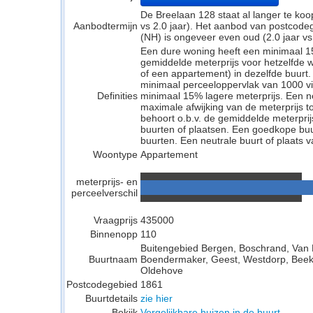
De Breelaan 128 staat al langer te koo
Aanbodtermijn
vs 2.0 jaar). Het aanbod van postcode
(NH) is ongeveer even oud (2.0 jaar vs 
Een dure woning heeft een minimaal 1
gemiddelde meterprijs voor hetzelfde w
of een appartement) in dezelfde buurt.
minimaal perceeloppervlak van 1000 v
Definities
minimaal 15% lagere meterprijs. Een neu
maximale afwijking van de meterprijs to
behoort o.b.v. de gemiddelde meterpri
buurten of plaatsen. Een goedkope buu
buurten. Een neutrale buurt of plaats v
Woontype
Appartement
meterprijs- en
perceelverschil
Vraagprijs
435000
Binnenopp
110
Buitengebied Bergen, Boschrand, Van
Buurtnaam
Boendermaker, Geest, Westdorp, Beekh
Oldehove
Postcodegebied
1861
Buurtdetails
zie hier
Bekijk
Vergelijkbare huizen in de buurt