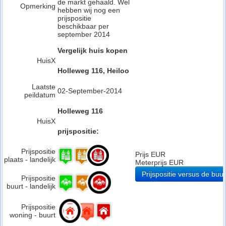
de markt gehaald. Wel
Opmerking
hebben wij nog een
prijspositie
beschikbaar per
september 2014
Vergelijk huis kopen
HuisX
Holleweg 116, Heiloo
Laatste
02-September-2014
peildatum
Holleweg 116
HuisX
prijspositie:
Prijspositie
Prijs EUR
plaats - landelijk
Meterprijs EUR
Prijspositie versus de buur
Prijspositie
buurt - landelijk
Prijspositie
woning - buurt