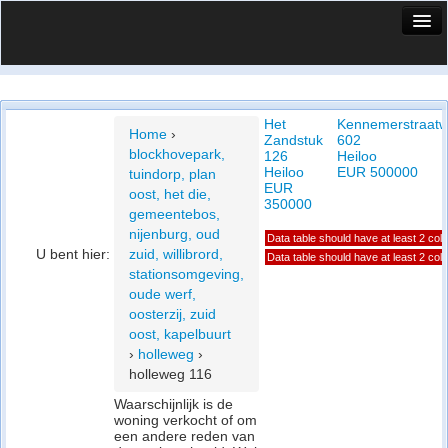
HuisX
Huis in vizier
Het
Kennemerstraat
Vergelijk prijsposities - wijk
Home
›
Zandstuk
602
blockhovepark,
126
Heiloo
Nieuws
Heiloo
EUR 500000
tuindorp, plan
EUR
oost, het die,
Info
350000
gemeentebos,
nijenburg, oud
Data table should have at least 2 co
Privacy beleid
U bent hier:
zuid, willibrord,
Data table should have at least 2 co
stationsomgeving,
Cookie beleid
oude werf,
oosterzij, zuid
oost, kapelbuurt
›
holleweg
›
holleweg 116
Waarschijnlijk is de
woning verkocht of om
een andere reden van