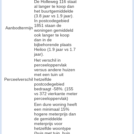
De Holleweg 116 staat
al langer te koop dan
het buurtgemiddelde
(3.8 jaar vs 1.9 jaar).
In postcodegebied
1851 staan de
Aanbodtermijn
woningen gemiddeld
ook langer te koop
dan in de
bijbehorende plaats
Heiloo (1.9 jaar vs 1.7
jaar).
Het verschil in
perceeloppervlak
versus andere huizen
met een tuin uit
Perceelverschil
hetzelfde
postcodegebied
bedraagt -58%. (155
vs 372 vierkante meter
perceeloppervlak)
Een dure woning heeft
een minimaal 15%
hogere meterprijs dan
de gemiddelde
meterprijs voor
hetzelfde woontype
(huis met tuin, huis