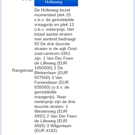
Holleweg
De Holleweg bezet
momenteel plek 25
o.b.v. de gemiddelde
vraagprijs en plek 12
o.b.v. meterprijs. Het
totaal aantal straten
met aanbod bedraagt
50.De drie duurste
straten in de wijk Oost-
zuid-centrum-1851
zijn: 1 Van Der Feen
de Lilleweg (EUR
1050000) 2 De
Rangstraat
Blinkenlaan (EUR
937500) 3 Van
Foreestlaan (EUR
835000) (o.b.v. de
gemiddelde
vraagprijs). Naar
meterprijs zijn de drie
duurste straten: 1
Westerweg (EUR
4992) 2 Van Der Feen
de Lilleweg (EUR
4565) 3 Wilgenlaan
(EUR 4182).