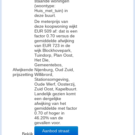
staande woningen
(woontype:
Huis_met_tuin) in
deze buurt.
De meterprijs van
deze koopwoning wijkt
EUR 509 af: dat is een
factor 0.70 versus de
gemiddelde afwijking
van EUR 723 in de
wijk Blockhovepark,
Tuindorp, Plan Oost,
Het Die,
Gemeentebos,
Afwijkende
Nijenburg, Oud Zuid,
prijszetting
Willibrord,
Stationsomgeving,
Oude Werf, Oosterzij,
Zuid Oost, Kapelbuurt.
Landelijk gezien komt
een dergelijke
afwijking van het
gemiddelde met factor
0.70 of hoger in
46.20% van de
gevallen voor.
Aanbod straat:
Bekijk