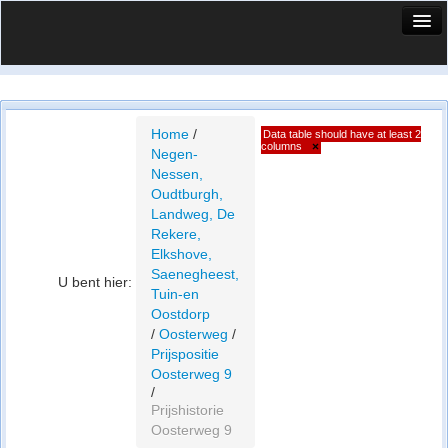
HuisX
Huis in vizier
Vergelijk prijsposities - wijk
Home
/
Data table should have at least 2
columns
×
Negen-
Nieuws
Nessen,
Oudtburgh,
Info
Landweg, De
Rekere,
Privacy beleid
Elkshove,
Saenegheest,
U bent hier:
Cookie beleid
Tuin-en
Oostdorp
/
Oosterweg
/
Prijspositie
Oosterweg 9
/
Prijshistorie
Oosterweg 9