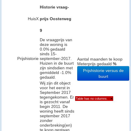
Historie vraag-
HuisX
prijs Oosterweg
9
De vraagprijs van
deze woning is
0.0% gedaald
sinds 15-
Prijshistorie
september-2017.
Aantal maanden te koop
Huizen in de buurt
Meterprijs gedaald
%
zijn sindsdien met
Prijshistorie versus de
gemiddeld -1.0%
buurt
gedaald.
Wij zijn dit object
voor het eerst in
September 2017
tegengekomen. Er
Table has no columns.
×
is gezocht vanaf
begin 2011. De
woning heeft sinds
september 2017
zonder
onderbreking(en)
te koop gestaan.