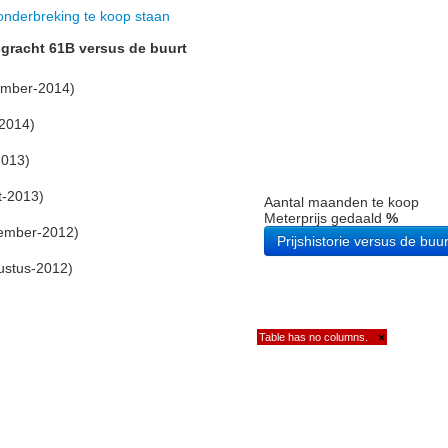
nderbreking te koop staan
sgracht 61B versus de buurt
ember-2014)
2014)
2013)
t-2013)
Aantal maanden te koop
Meterprijs gedaald
%
ember-2012)
Prijshistorie versus de buur
ustus-2012)
Table has no columns.
×