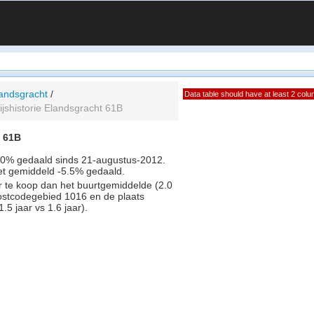
andsgracht
/
Data table should have at least 2 col
ijshistorie Elandsgracht 61B
t 61B
0.0% gedaald sinds 21-augustus-2012.
met gemiddeld -5.5% gedaald.
r te koop dan het buurtgemiddelde (2.0
postcodegebied 1016 en de plaats
5 jaar vs 1.6 jaar).