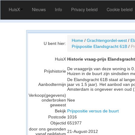
HuisX
Nieuws
Info
Privacy beleid
Cookie beleid
Home
/
Grachtengordel-west
/
El
U bent hier:
Prijspositie Elandsgracht 61B
/
Pr
HuisX
Historie vraag-prijs Elandsgrach
De vraagprijs van deze woning is 
Prijshistorie
Huizen in de buurt zijn sindsdien 
De Elandsgracht 61B staat al lange
Aanbodtermijn
jaar vs 1.5 jaar). Het aanbod van 
Amsterdam is ongeveer even oud (1.
Verkoop(gegevens)
onderbroken
Nee
geweest
Bekijk
Prijspositie versus de buurt
Postcode
1016
Objectid
651977
door ons gevonden
21-August-2012
vanaf peildatum