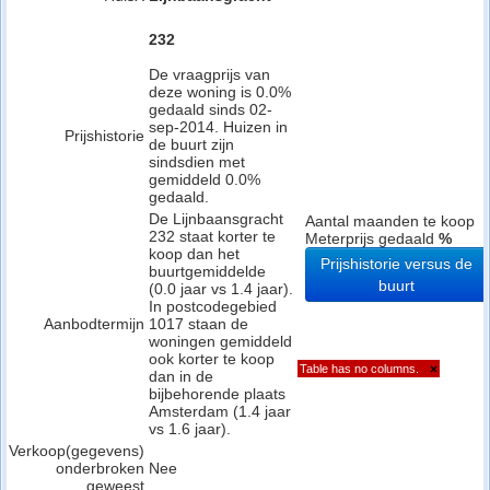
232
De vraagprijs van
deze woning is 0.0%
gedaald sinds 02-
sep-2014. Huizen in
Prijshistorie
de buurt zijn
sindsdien met
gemiddeld 0.0%
gedaald.
De Lijnbaansgracht
Aantal maanden te koop
232 staat korter te
Meterprijs gedaald
%
koop dan het
Prijshistorie versus de
buurtgemiddelde
buurt
(0.0 jaar vs 1.4 jaar).
In postcodegebied
Aanbodtermijn
1017 staan de
woningen gemiddeld
ook korter te koop
Table has no columns.
×
dan in de
bijbehorende plaats
Amsterdam (1.4 jaar
vs 1.6 jaar).
Verkoop(gegevens)
onderbroken
Nee
geweest