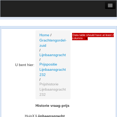
HuisX
Huis in vizier
Vergelijk prijsposities - wijk
Home
/
Data table should have at least 2
columns
×
Grachtengordel-
Nieuws
zuid
/
Info
Lijnbaansgracht
/
Privacy beleid
Prijspositie
U bent hier:
Lijnbaansgracht
Cookie beleid
232
/
Prijshistorie
Lijnbaansgracht
232
Historie vraag-prijs
HuisX
Lijnbaansgracht