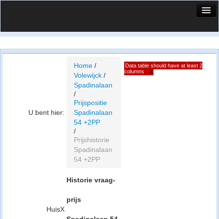
HuisX
Huis in vizier
Vergelijk prijsposities - wijk
Home
/
Data table should have at least 2
columns
×
Volewijck
/
Nieuws
Spadinalaan
/
Info
Prijspositie
U bent hier:
Spadinalaan
Privacy beleid
54 +2PP
/
Cookie beleid
Prijshistorie
Spadinalaan
54 +2PP
Historie vraag-
prijs
HuisX