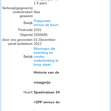
1.6 jaar).
Verkoop(gegevens)
onderbroken
Nee
geweest
Prijspositie
Bekijk
versus de buurt
Postcode
1031
Objectid
2550685
door ons gevonden
01-December-
vanaf peildatum
2012
Woningen die
evenlang en
Bekijk
zonder
onderbreking te
koop staan
Historie van de
vraagprijs
HuisX
Spadinalaan 54
+2PP versus de