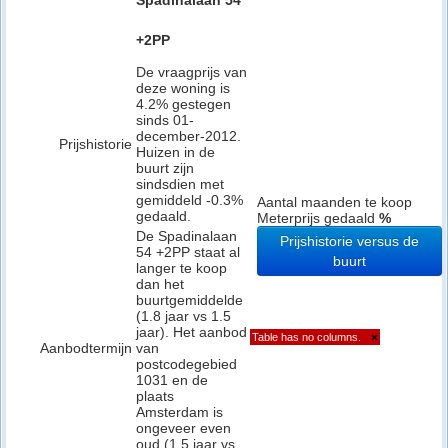
Spadinalaan 54
+2PP
De vraagprijs van
deze woning is
4.2% gestegen
sinds 01-
december-2012.
Prijshistorie
Huizen in de
buurt zijn
sindsdien met
gemiddeld -0.3%
Aantal maanden te koop
gedaald.
Meterprijs gedaald
%
De Spadinalaan
Prijshistorie versus de
54 +2PP staat al
buurt
langer te koop
dan het
buurtgemiddelde
(1.8 jaar vs 1.5
jaar). Het aanbod
Table has no columns.
×
Aanbodtermijn
van
postcodegebied
1031 en de
plaats
Amsterdam is
ongeveer even
oud (1.5 jaar vs