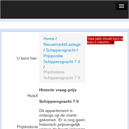
HuisX
Huis in vizier
Vergelijk prijsposities - wijk
Home
/
Data table should have at
least 2 columns
×
Nieuwmarkt/Lastage
Nieuws
/
Schippersgracht
/
Prijspositie
U bent hier:
Info
Schippersgracht 7 II
/
Privacy beleid
Prijshistorie
Schippersgracht 7 II
Cookie beleid
Historie vraag-prijs
HuisX
Schippersgracht 7 II
Dit appartement is
onlangs op de markt
gekomen. Er is nog geen
historisch prijsvergelijk
Prijshistorie