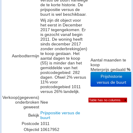
versus de buurt vanwege
de te korte historie. De
prijspositie versus de
buurt is wel beschikbaar.
Wij zijn dit object voor
het eerst in December
2017 tegengekomen. Er
is gezocht vanaf begin
2011. De woning heeft
sinds december 2017
zonder onderbreking(en)
te koop gestaan. Het
Aanbodtermijn
aantal dagen te koop
Aantal maanden te
(55) is minder dan het
koop
gemiddelde van het
Meterprijs gedaald
%
postcodegebied: 282
Prijshistorie
dagen. Ofwel 2% versus
11% voor
versus de buurt
postcodegebied 1011
versus 26% landelijk.
Verkoop(gegevens)
Table has no columns.
×
onderbroken
Nee
geweest
Prijspositie versus de
Bekijk
buurt
Postcode
1011
Objectid
10617952