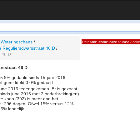
 Weteringschans
/
Data table should have at least 2 col
ie Reguliersdwarsstraat 46 D
/
t 46 D
rsstraat 46 D
85.9% gedaald sinds 15-juni-2016.
met gemiddeld 0.0% gedaald.
in June 2016 tegengekomen. Er is gezocht
 sinds june 2016 met 2 onderbreking(en)
te koop (392) is meer dan het
d: 296 dagen. Ofwel 15% versus 12%
6% landelijk.