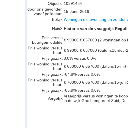
Objectid
10391484
door ons gevonden
15-June-2016
vanaf peildatum
Bekijk
Woningen die evenlang en zonder o
HuisX
Historie van de vraagprijs Regul
Prijs versus
€ 99000 € 657000 (2 woningen op l
buurtgemiddelde
Prijs woning versus
€ 99000 € 657000 (datum:15-dec-
buurt
Prijs gezakt
0.0% versus 0.0%
Prijs woning versus
€ 650000 € 657000 (datum:15-mrt
buurt
Prijs gezakt
-84.8% versus 0.0%
Prijs woning versus
€ 700000 € 657000 (datum:15-jun-
buurt
Prijs gezakt
-85.9% versus 0.0%
Vraagprijs versus woningen te koop
Vergelijk
in de wijk Grachtengordel-Zuid, D