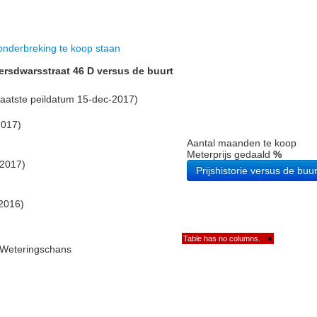
nderbreking te koop staan
iersdwarsstraat 46 D versus de buurt
aatste peildatum 15-dec-2017)
2017)
Aantal maanden te koop
Meterprijs gedaald
%
-2017)
Prijshistorie versus de buur
2016)
Table has no columns.
×
e Weteringschans