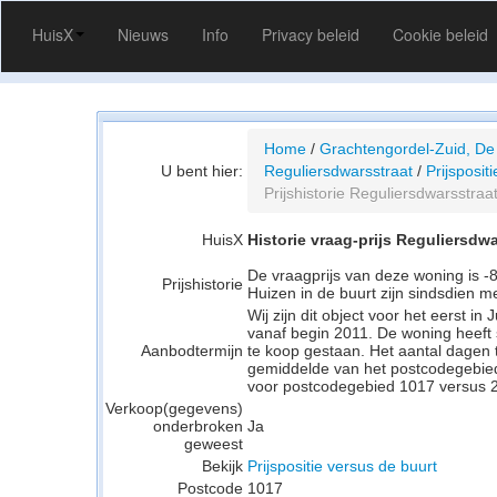
HuisX
Nieuws
Info
Privacy beleid
Cookie beleid
Home
/
Grachtengordel-Zuid, De
U bent hier:
Reguliersdwarsstraat
/
Prijsposit
Prijshistorie Reguliersdwarsstraa
HuisX
Historie vraag-prijs Reguliersdwa
De vraagprijs van deze woning is -
Prijshistorie
Huizen in de buurt zijn sindsdien 
Wij zijn dit object voor het eerst 
vanaf begin 2011. De woning heeft
Aanbodtermijn
te koop gestaan. Het aantal dagen 
gemiddelde van het postcodegebie
voor postcodegebied 1017 versus 2
Verkoop(gegevens)
onderbroken
Ja
geweest
Bekijk
Prijspositie versus de buurt
Postcode
1017