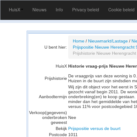
HuisX
Nieuws
Info
Privacy beleid
Cookie beleid
Home
/
Nieuwmarkt/Lastage
/
Ni
U bent hier:
Prijspositie Nieuwe Herengracht 
Prijshistorie Nieuwe Herengracht
HuisX
Historie vraag-prijs Nieuwe Here
De vraagprijs van deze woning is 
Prijshistorie
Huizen in de buurt zijn sindsdien 
Wij zijn dit object voor het eerst 
gezocht vanaf begin 2011. De woni
Aanbodtermijn
onderbreking(en) te koop gestaan. 
minder dan het gemiddelde van he
versus 11% voor postcodegebied 10
Verkoop(gegevens)
onderbroken
Nee
geweest
Bekijk
Prijspositie versus de buurt
Postcode
1011