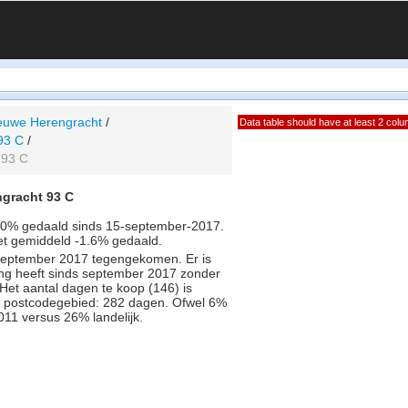
euwe Herengracht
/
Data table should have at least 2 col
93 C
/
 93 C
ngracht 93 C
0.0% gedaald sinds 15-september-2017.
met gemiddeld -1.6% gedaald.
in September 2017 tegengekomen. Er is
ng heeft sinds september 2017 zonder
Het aantal dagen te koop (146) is
t postcodegebied: 282 dagen. Ofwel 6%
11 versus 26% landelijk.