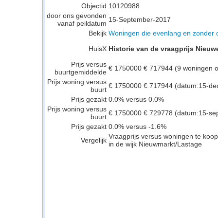
Objectid
10120988
door ons gevonden
15-September-2017
vanaf peildatum
Bekijk
Woningen die evenlang en zonder o
HuisX
Historie van de vraagprijs Nieuw
Prijs versus
€ 1750000 € 717944 (9 woningen op
buurtgemiddelde
Prijs woning versus
€ 1750000 € 717944 (datum:15-de
buurt
Prijs gezakt
0.0% versus 0.0%
Prijs woning versus
€ 1750000 € 729778 (datum:15-se
buurt
Prijs gezakt
0.0% versus -1.6%
Vraagprijs versus woningen te koop
Vergelijk
in de wijk Nieuwmarkt/Lastage