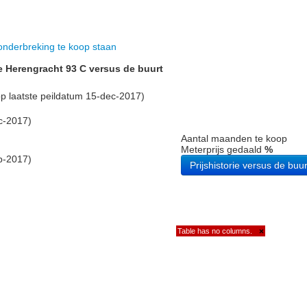
nderbreking te koop staan
e Herengracht 93 C versus de buurt
 laatste peildatum 15-dec-2017)
c-2017)
Aantal maanden te koop
Meterprijs gedaald
%
p-2017)
Prijshistorie versus de buur
Table has no columns.
×