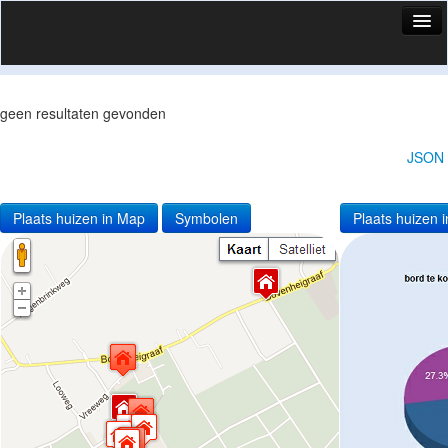
HuisX
Huis in vizier
geen resultaten gevonden
Vergelijk prijsposities - wijk
JSON
Nieuws
Info
Plaats huizen in Map
Symbolen
Plaats huizen i
Privacy beleid
Cookie beleid