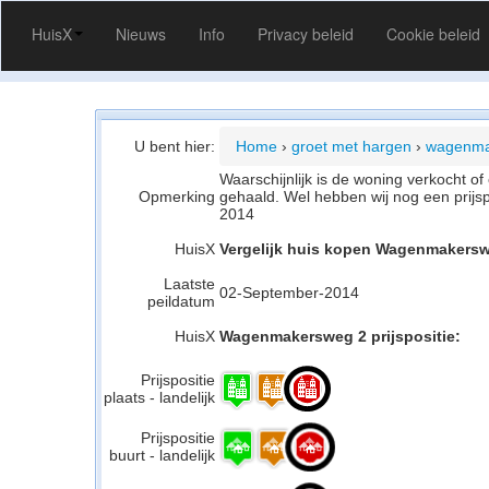
HuisX
Nieuws
Info
Privacy beleid
Cookie beleid
U bent hier:
Home
›
groet met hargen
›
wagenma
Waarschijnlijk is de woning verkocht 
Opmerking
gehaald. Wel hebben wij nog een prijs
2014
HuisX
Vergelijk huis kopen Wagenmakersw
Laatste
02-September-2014
peildatum
HuisX
Wagenmakersweg 2 prijspositie:
Prijspositie
plaats - landelijk
Prijspositie
buurt - landelijk