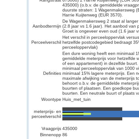
Rangstraat
675000) 2 Harrie Kuijtenweg (EUR 5
435000) (o.b.v. de gemiddelde vraagprij
duurste straten: 1 Wagenmakersweg (
Harrie Kuijtenweg (EUR 3570).
De Wagenmakersweg 2 staat al langer 
Aanbodtermijn
(2.8 jaar vs 1.6 jaar). Het aanbod van
Groet is ongeveer even oud (1.6 jaar vs
Het verschil in perceeloppervlak versu
Perceelverschil
hetzelfde postcodegebied bedraagt 35
perceeloppervlak)
Een dure woning heeft een minimaal 1
gemiddelde meterprijs voor hetzelfde w
of een appartement) in dezelfde buurt.
minimaal perceeloppervlak van 1000 v
Definities
minimaal 15% lagere meterprijs. Een neu
maximale afwijking van de meterprijs to
behoort o.b.v. de gemiddelde meterpri
buurten of plaatsen. Een goedkope buu
buurten. Een neutrale buurt of plaats v
Woontype
Huis_met_tuin
meterprijs- en
perceelverschil
Vraagprijs
435000
Binnenopp
86