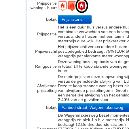
Prijspositie
woning - buurt
Bekijk
Prijshistorie
Het is een duur huis versus andere hui
combinatie verwachten van een bovengem
Prijspositie
versus andere huizen met een tuin in d
meterprijs dure wijk. Het prijskarakter
Het prijsverschil versus andere huizen 
Prijsverschil
postcodegebied bedraagt 75% (EUR 505
vraagprijs per vierkante meter woonop
Deze woning bezet op basis van de ge
Rangpositie
in totaal 14 te koop staande woningen
buurt.
De meterprijs van deze koopwoning wijk
versus de gemiddelde afwijking van EU
Afwijkende
Deze te koop staande woning bezet hi
prijszetting
van afwijkende prijszettingen in Groet
een dergelijke afwijking van het gemidd
2.40% van de gevallen voor.
Bekijk
Aanbod straat: Wagenmakersweg
De Wagenmakersweg bezet momenteel 
vraagprijs en plek 1 o.b.v. meterprijs. 
bedraagt 12.De drie duurste straten in 