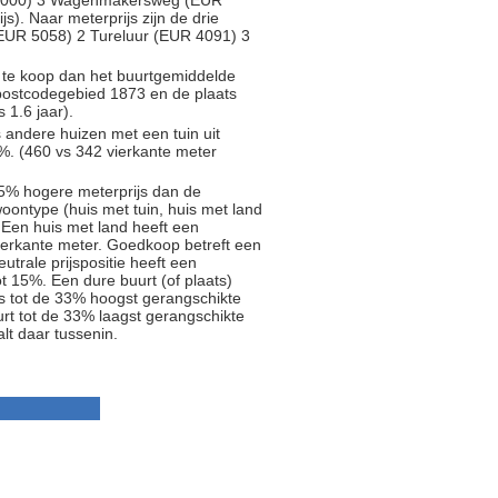
89000) 3 Wagenmakersweg (EUR
s). Naar meterprijs zijn de drie
EUR 5058) 2 Tureluur (EUR 4091) 3
te koop dan het buurtgemiddelde
 postcodegebied 1873 en de plaats
 1.6 jaar).
s andere huizen met een tuin uit
%. (460 vs 342 vierkante meter
5% hogere meterprijs dan de
oontype (huis met tuin, huis met land
 Een huis met land heeft een
ierkante meter. Goedkoop betreft een
trale prijspositie heeft een
t 15%. Een dure buurt (of plaats)
js tot de 33% hoogst gerangschikte
rt tot de 33% laagst gerangschikte
alt daar tussenin.