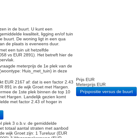
zen in de buurt. U kunt een
iddelde kwaliteit, ligging en/of tuin
e buurt. De woning ligt in een qua
 van de plaats is eveneens duur.
met een tuin uit hetzelfde
8 vs EUR 2891). Het betreft hier de
pervlak.
vraagde meterprijs de 1e plek van de
 (woontype: Huis_met_tuin) in deze
Prijs EUR
t EUR 2167 af: dat is een factor 2.43
Meterprijs EUR
R 891 in de wijk Groet met Hargen.
Prijspositie versus de buurt
ermee de 1ste plek binnen de top 10
 met Hargen. Landelijk gezien komt
elde met factor 2.43 of hoger in
plek 3 o.b.v. de gemiddelde
Het totaal aantal straten met aanbod
de wijk Groet zijn: 1 Tureluur (EUR