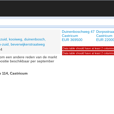
Duinenboschweg 47
Dorpsstraa
Castricum
Castricum
zuid, kooiweg, duinenbosch,
EUR 369500
EUR 2200
-zuid, beverwijkerstraatweg
Data table should have at least 2 columns
14
Data table should have at least 2 columns
of om een andere reden van de markt
positie beschikbaar per september
n 114, Castricum