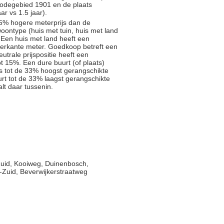
tcodegebied 1901 en de plaats
r vs 1.5 jaar).
5% hogere meterprijs dan de
oontype (huis met tuin, huis met land
 Een huis met land heeft een
ierkante meter. Goedkoop betreft een
trale prijspositie heeft een
t 15%. Een dure buurt (of plaats)
js tot de 33% hoogst gerangschikte
rt tot de 33% laagst gerangschikte
alt daar tussenin.
uid, Kooiweg, Duinenbosch,
Zuid, Beverwijkerstraatweg