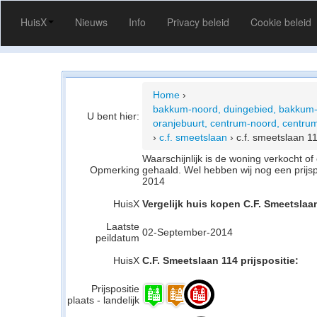
HuisX
Nieuws
Info
Privacy beleid
Cookie beleid
Home
›
bakkum-noord, duingebied, bakkum-
U bent hier:
oranjebuurt, centrum-noord, centrum
›
c.f. smeetslaan
›
c.f. smeetslaan 1
Waarschijnlijk is de woning verkocht 
Opmerking
gehaald. Wel hebben wij nog een prijs
2014
HuisX
Vergelijk huis kopen C.F. Smeetslaa
Laatste
02-September-2014
peildatum
HuisX
C.F. Smeetslaan 114 prijspositie:
Prijspositie
plaats - landelijk