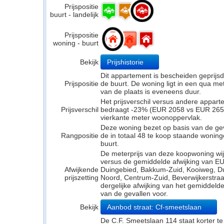
Prijspositie
buurt - landelijk
Prijspositie
woning - buurt
Bekijk
Prijshistorie
Dit appartement is bescheiden geprijs
Prijspositie
de buurt. De woning ligt in een qua mete
van de plaats is eveneens duur.
Het prijsverschil versus andere appar
Prijsverschil
bedraagt -23% (EUR 2058 vs EUR 2658).
vierkante meter woonoppervlak.
Deze woning bezet op basis van de ge
Rangpositie
de in totaal 48 te koop staande wonin
buurt.
De meterprijs van deze koopwoning wijk
versus de gemiddelde afwijking van E
Afwijkende
Duingebied, Bakkum-Zuid, Kooiweg, D
prijszetting
Noord, Centrum-Zuid, Beverwijkerstraa
dergelijke afwijking van het gemiddeld
van de gevallen voor.
Bekijk
Aanbod straat: Cf-smeetslaan
De C.F. Smeetslaan 114 staat korter t