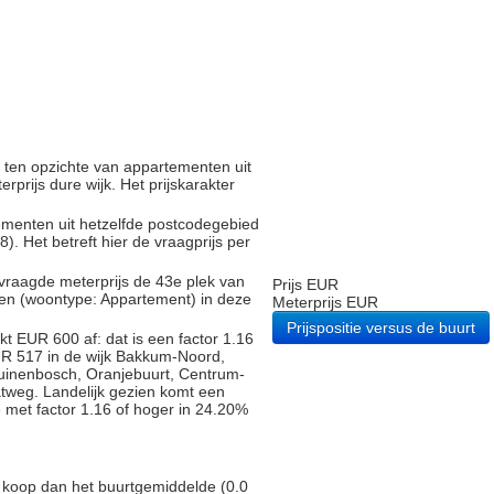
d ten opzichte van appartementen uit
rprijs dure wijk. Het prijskarakter
tementen uit hetzelfde postcodegebied
 Het betreft hier de vraagprijs per
vraagde meterprijs de 43e plek van
Prijs EUR
gen (woontype: Appartement) in deze
Meterprijs EUR
Prijspositie versus de buurt
t EUR 600 af: dat is een factor 1.16
UR 517 in de wijk Bakkum-Noord,
uinenbosch, Oranjebuurt, Centrum-
tweg. Landelijk gezien komt een
e met factor 1.16 of hoger in 24.20%
e koop dan het buurtgemiddelde (0.0