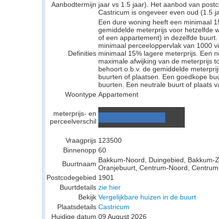
Aanbodtermijn
jaar vs 1.5 jaar). Het aanbod van pos
Castricum is ongeveer even oud (1.5 jaa
Een dure woning heeft een minimaal 1
gemiddelde meterprijs voor hetzelfde w
of een appartement) in dezelfde buurt.
minimaal perceeloppervlak van 1000 v
Definities
minimaal 15% lagere meterprijs. Een neu
maximale afwijking van de meterprijs to
behoort o.b.v. de gemiddelde meterpri
buurten of plaatsen. Een goedkope buu
buurten. Een neutrale buurt of plaats v
Woontype
Appartement
meterprijs- en
perceelverschil
Vraagprijs
123500
Binnenopp
60
Bakkum-Noord, Duingebied, Bakkum-Z
Buurtnaam
Oranjebuurt, Centrum-Noord, Centrum-
Postcodegebied
1901
Buurtdetails
zie hier
Bekijk
Vergelijkbare huizen in de buurt
Plaatsdetails
Castricum
Huidige datum
09 August 2026