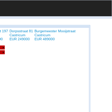
t 197
Dorpsstraat 81
Burgemeester Mooijstraat
Castricum
Castricum
00
EUR 249000
EUR 489000
×
×