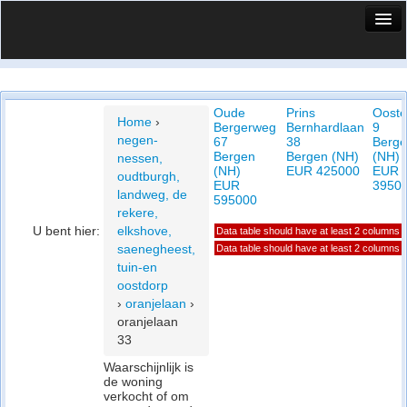
HuisX
Huis in vizier
Oude
Prins
Oost
Vergelijk prijsposities - wijk
Home
›
Bergerweg
Bernhardlaan
9
negen-
67
38
Berg
Nieuws
Bergen
Bergen (NH)
(NH)
nessen,
(NH)
EUR 425000
EUR
oudtburgh,
Info
EUR
3950
landweg, de
595000
rekere,
Privacy beleid
U bent hier:
elkshove,
Data table should have at least 2 columns
saenegheest,
Data table should have at least 2 columns
Cookie beleid
tuin-en
oostdorp
›
oranjelaan
›
oranjelaan
33
Waarschijnlijk is
de woning
verkocht of om