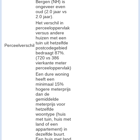
Bergen (NH) is
ongeveer even
oud (2.0 jaar vs
2.0 jaar).
Het verschil in
perceeloppervlak
versus andere
huizen met een
tuin uit hetzelfde
Perceelverschil
postcodegebied
bedraagt 87%.
(720 vs 386
vierkante meter
perceeloppervlak)
Een dure woning
heeft een
minimaal 15%
hogere meterprijs
dan de
gemiddelde
meterprijs voor
hetzelfde
woontype (huis
met tuin, huis met
land of een
appartement) in
dezelfde buurt.
Een huis met land