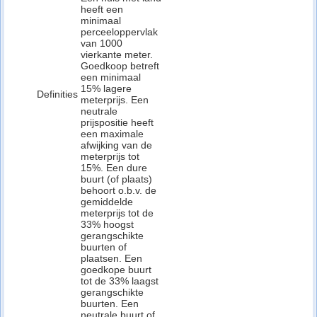
heeft een
minimaal
perceeloppervlak
van 1000
vierkante meter.
Goedkoop betreft
een minimaal
15% lagere
Definities
meterprijs. Een
neutrale
prijspositie heeft
een maximale
afwijking van de
meterprijs tot
15%. Een dure
buurt (of plaats)
behoort o.b.v. de
gemiddelde
meterprijs tot de
33% hoogst
gerangschikte
buurten of
plaatsen. Een
goedkope buurt
tot de 33% laagst
gerangschikte
buurten. Een
neutrale buurt of