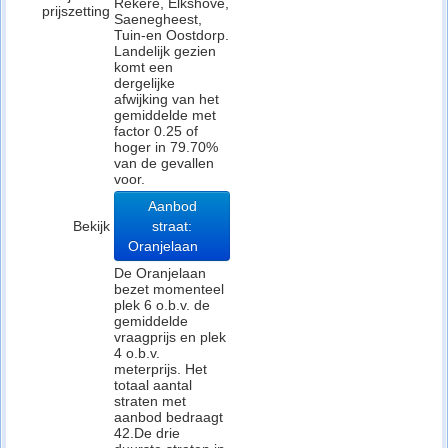
Rekere, Elkshove,
prijszetting
Saenegheest,
Tuin-en Oostdorp.
Landelijk gezien
komt een
dergelijke
afwijking van het
gemiddelde met
factor 0.25 of
hoger in 79.70%
van de gevallen
voor.
Aanbod
Bekijk
straat:
Oranjelaan
De Oranjelaan
bezet momenteel
plek 6 o.b.v. de
gemiddelde
vraagprijs en plek
4 o.b.v.
meterprijs. Het
totaal aantal
straten met
aanbod bedraagt
42.De drie