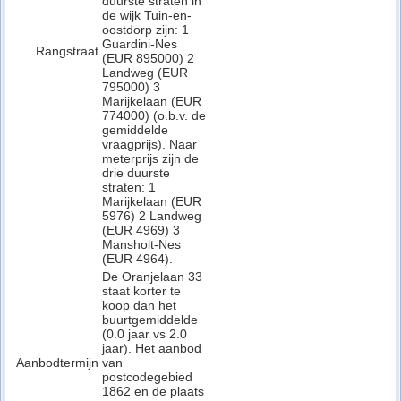
duurste straten in
de wijk Tuin-en-
oostdorp zijn: 1
Guardini-Nes
Rangstraat
(EUR 895000) 2
Landweg (EUR
795000) 3
Marijkelaan (EUR
774000) (o.b.v. de
gemiddelde
vraagprijs). Naar
meterprijs zijn de
drie duurste
straten: 1
Marijkelaan (EUR
5976) 2 Landweg
(EUR 4969) 3
Mansholt-Nes
(EUR 4964).
De Oranjelaan 33
staat korter te
koop dan het
buurtgemiddelde
(0.0 jaar vs 2.0
jaar). Het aanbod
Aanbodtermijn
van
postcodegebied
1862 en de plaats