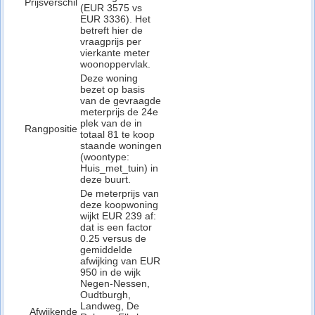
Prijsverschil
(EUR 3575 vs
EUR 3336). Het
betreft hier de
vraagprijs per
vierkante meter
woonoppervlak.
Deze woning
bezet op basis
van de gevraagde
meterprijs de 24e
plek van de in
Rangpositie
totaal 81 te koop
staande woningen
(woontype:
Huis_met_tuin) in
deze buurt.
De meterprijs van
deze koopwoning
wijkt EUR 239 af:
dat is een factor
0.25 versus de
gemiddelde
afwijking van EUR
950 in de wijk
Negen-Nessen,
Oudtburgh,
Landweg, De
Afwijkende