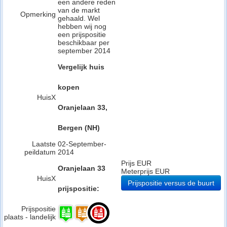
een andere reden
van de markt
Opmerking
gehaald. Wel
hebben wij nog
een prijspositie
beschikbaar per
september 2014
Vergelijk huis
kopen
HuisX
Oranjelaan 33,
Bergen (NH)
Laatste
02-September-
peildatum
2014
Prijs EUR
Oranjelaan 33
Meterprijs EUR
HuisX
Prijspositie versus de buurt
prijspositie:
Prijspositie
plaats - landelijk