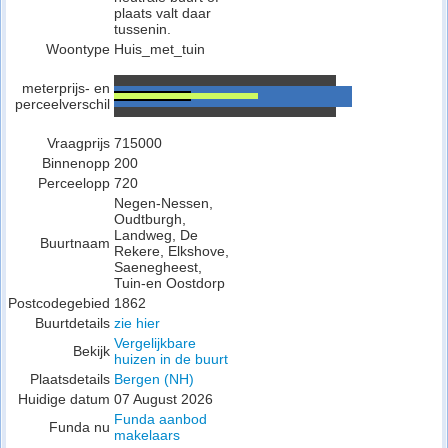
plaats valt daar
tussenin.
Woontype
Huis_met_tuin
meterprijs- en
perceelverschil
Vraagprijs
715000
Binnenopp
200
Perceelopp
720
Negen-Nessen,
Oudtburgh,
Landweg, De
Buurtnaam
Rekere, Elkshove,
Saenegheest,
Tuin-en Oostdorp
Postcodegebied
1862
Buurtdetails
zie hier
Vergelijkbare
Bekijk
huizen in de buurt
Plaatsdetails
Bergen (NH)
Huidige datum
07 August 2026
Funda aanbod
Funda nu
makelaars