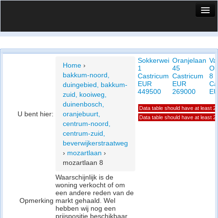
HuisX
Huis in vizier
Sokkerwei
Oranjelaan
Va
Vergelijk prijsposities - wijk
Home
›
1
45
Ol
bakkum-noord,
Castricum
Castricum
8
Nieuws
EUR
EUR
Ca
duingebied, bakkum-
449500
269000
EU
zuid, kooiweg,
Info
duinenbosch,
Data table should have at least 
U bent hier:
oranjebuurt,
Privacy beleid
Data table should have at least 
centrum-noord,
centrum-zuid,
Cookie beleid
beverwijkerstraatweg
›
mozartlaan
›
mozartlaan 8
Waarschijnlijk is de
woning verkocht of om
een andere reden van de
Opmerking
markt gehaald. Wel
hebben wij nog een
prijspositie beschikbaar