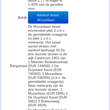
factor 2.77 of hoger in
1.40% van de gevallen
voor.
Aanbod straat:
Bekijk
Mozartlaan
De Mozartlaan bezet
momenteel plek 3 o.b.v.
de gemiddelde vraagprijs
en plek 1 o.b.v.
meterprijs. Het totaal
aantal straten met
aanbod bedraagt 39.De
drie duurste straten in de
wijk Castricum-1901 zijn:
1 Meester Bodewesstraat
Rangstraat
(EUR 749000) 2 De
Duynkant Kavel (EUR
745000) 3 Mozartlaan
(EUR 595000) (o.b.v. de
gemiddelde vraagprijs).
Naar meterprijs zijn de
drie duurste straten: 1
Mozartlaan (EUR 5085) 2
De Duynkant Kavel (EUR
3981) 3 Brakersweg
(EUR 3929).