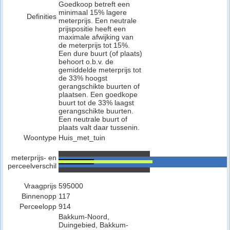
Goedkoop betreft een
minimaal 15% lagere
Definities
meterprijs. Een neutrale
prijspositie heeft een
maximale afwijking van
de meterprijs tot 15%.
Een dure buurt (of plaats)
behoort o.b.v. de
gemiddelde meterprijs tot
de 33% hoogst
gerangschikte buurten of
plaatsen. Een goedkope
buurt tot de 33% laagst
gerangschikte buurten.
Een neutrale buurt of
plaats valt daar tussenin.
Woontype
Huis_met_tuin
meterprijs- en
perceelverschil
Vraagprijs
595000
Binnenopp
117
Perceelopp
914
Bakkum-Noord,
Duingebied, Bakkum-