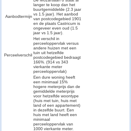
De Mozartlaan 8 staat al
langer te koop dan het
buurtgemiddelde (2.3 jaar
vs 1.5 jaar). Het aanbod
Aanbodtermijn
van postcodegebied 1901
en de plaats Castricum is
ongeveer even oud (1.5
jaar vs 1.5 jaar).
Het verschil in
perceeloppervlak versus
andere huizen met een
tuin uit hetzelfde
Perceelverschil
postcodegebied bedraagt
166%. (914 vs 343
vierkante meter
perceeloppervlak)
Een dure woning heeft
een minimaal 15%
hogere meterprijs dan de
gemiddelde meterprijs
voor hetzelfde woontype
(huis met tuin, huis met
land of een appartement)
in dezelfde buurt. Een
huis met land heeft een
minimaal
perceeloppervlak van
1000 vierkante meter.