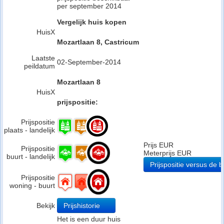
per september 2014
Vergelijk huis kopen
HuisX
Mozartlaan 8, Castricum
Laatste
02-September-2014
peildatum
Mozartlaan 8
HuisX
prijspositie:
Prijspositie
plaats - landelijk
Prijs EUR
Prijspositie
Meterprijs EUR
buurt - landelijk
Prijspositie versus de b
Prijspositie
woning - buurt
Bekijk
Prijshistorie
Het is een duur huis