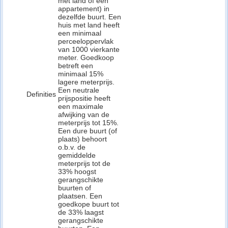
met land of een
appartement) in
dezelfde buurt. Een
huis met land heeft
een minimaal
perceeloppervlak
van 1000 vierkante
meter. Goedkoop
betreft een
minimaal 15%
lagere meterprijs.
Een neutrale
Definities
prijspositie heeft
een maximale
afwijking van de
meterprijs tot 15%.
Een dure buurt (of
plaats) behoort
o.b.v. de
gemiddelde
meterprijs tot de
33% hoogst
gerangschikte
buurten of
plaatsen. Een
goedkope buurt tot
de 33% laagst
gerangschikte