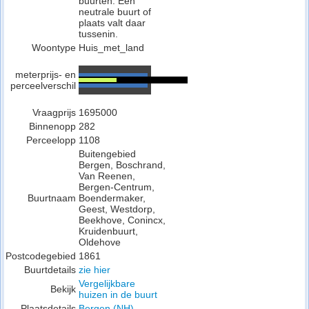
buurten. Een
neutrale buurt of
plaats valt daar
tussenin.
Woontype
Huis_met_land
meterprijs- en
perceelverschil
Vraagprijs
1695000
Binnenopp
282
Perceelopp
1108
Buitengebied
Bergen, Boschrand,
Van Reenen,
Bergen-Centrum,
Buurtnaam
Boendermaker,
Geest, Westdorp,
Beekhove, Conincx,
Kruidenbuurt,
Oldehove
Postcodegebied
1861
Buurtdetails
zie hier
Vergelijkbare
Bekijk
huizen in de buurt
Plaatsdetails
Bergen (NH)