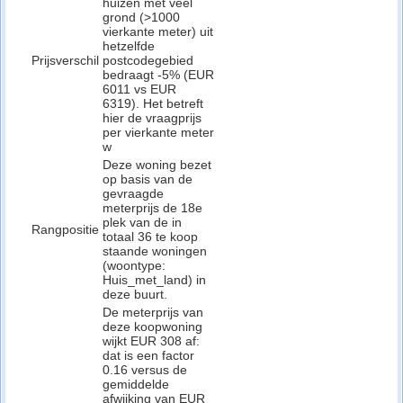
huizen met veel
grond (>1000
vierkante meter) uit
hetzelfde
Prijsverschil
postcodegebied
bedraagt -5% (EUR
6011 vs EUR
6319). Het betreft
hier de vraagprijs
per vierkante meter
w
Deze woning bezet
op basis van de
gevraagde
meterprijs de 18e
plek van de in
Rangpositie
totaal 36 te koop
staande woningen
(woontype:
Huis_met_land) in
deze buurt.
De meterprijs van
deze koopwoning
wijkt EUR 308 af:
dat is een factor
0.16 versus de
gemiddelde
afwijking van EUR