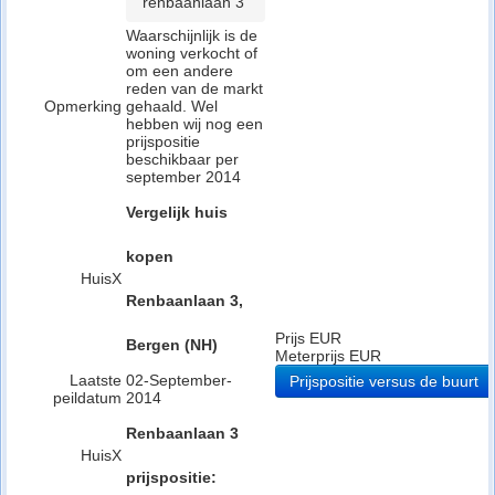
renbaanlaan 3
Waarschijnlijk is de
woning verkocht of
om een andere
reden van de markt
Opmerking
gehaald. Wel
hebben wij nog een
prijspositie
beschikbaar per
september 2014
Vergelijk huis
kopen
HuisX
Renbaanlaan 3,
Prijs EUR
Bergen (NH)
Meterprijs EUR
Laatste
02-September-
Prijspositie versus de buurt
peildatum
2014
Renbaanlaan 3
HuisX
prijspositie: