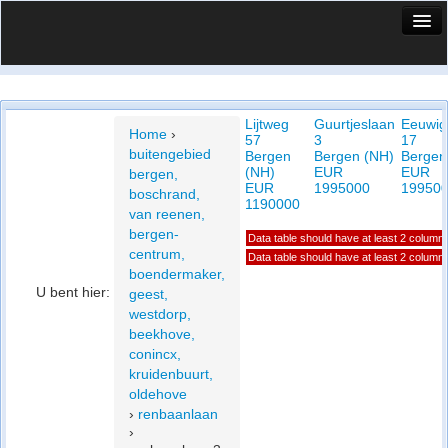
HuisX
Huis in vizier
Lijtweg
Guurtjeslaan
Eeuwig
Vergelijk prijsposities - wijk
Home
›
57
3
17
buitengebied
Bergen
Bergen (NH)
Bergen
Nieuws
(NH)
EUR
EUR
bergen,
EUR
1995000
19950
boschrand,
Info
1190000
van reenen,
bergen-
Data table should have at least 2 column
Privacy beleid
centrum,
Data table should have at least 2 column
boendermaker,
Cookie beleid
U bent hier:
geest,
westdorp,
beekhove,
conincx,
kruidenbuurt,
oldehove
›
renbaanlaan
›