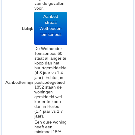
van de gevallen
voor.
Aanbod
straat:
Bekijk
Wethouder-
tomsonbos
De Wethouder
Tomsonbos 60
staat al langer te
koop dan het
buurtgemiddelde
(4.3 jaar vs 1.4
jaar). Echter, in
Aanbodtermijn
postcodegebied
1852 staan de
woningen
gemiddeld wel
korter te koop
dan in Heiloo
(1.4 jaar vs 1.7
jaar).
Een dure woning
heeft een
minimaal 15%