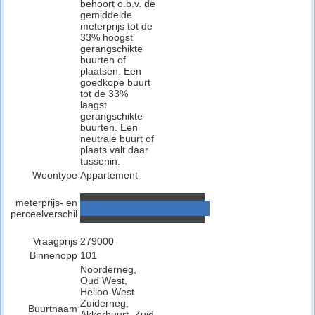
behoort o.b.v. de
gemiddelde
meterprijs tot de
33% hoogst
gerangschikte
buurten of
plaatsen. Een
goedkope buurt
tot de 33%
laagst
gerangschikte
buurten. Een
neutrale buurt of
plaats valt daar
tussenin.
Woontype
Appartement
meterprijs- en
perceelverschil
Vraagprijs
279000
Binnenopp
101
Noorderneg,
Oud West,
Heiloo-West
Zuiderneg,
Buurtnaam
Akkerbuurt, Zuid