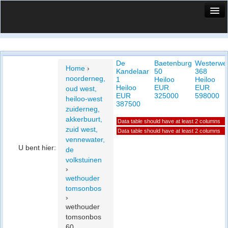
HuisX
Huis in vizier
De
Baetenburg
Westerwe
Vergelijk prijsposities - wijk
Home
›
Kandelaar
50
368
noorderneg,
1
Heiloo
Heiloo
Nieuws
Heiloo
EUR
EUR
oud west,
EUR
325000
598000
heiloo-west
Info
387500
zuiderneg,
akkerbuurt,
Data table should have at least 2 columns
Privacy beleid
zuid west,
Data table should have at least 2 columns
vennewater,
Cookie beleid
U bent hier:
de
volkstuinen
›
wethouder
tomsonbos
›
wethouder
tomsonbos
60