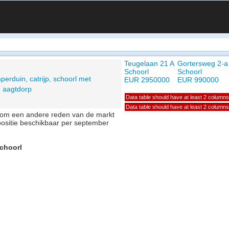
Teugelaan 21 A
Gortersweg 2-a
Schoorl
Schoorl
perduin, catrijp, schoorl met
EUR 2950000
EUR 990000
, aagtdorp
Data table should have at least 2 columns
Data table should have at least 2 columns
of om een andere reden van de markt
positie beschikbaar per september
Schoorl