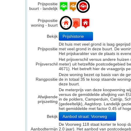
Prijspositie
buurt - landelijk
Prijspositie
woning - buurt
Bekijk
Prijshistorie
Dit huis met veel grond is laag geprijs
Prijspositie
met veel grond in deze buurt. De woning
Het prijskarakter van de plaats is even
Het prijsverschil versus andere huizen
Prijsverschil
meter) uit hetzelfde postcodegebied 
4671). Het betreft hier de vraagprijs p
Deze woning bezet op basis van de ge
Rangpositie
de in totaal 35 te koop staande wonin
deze buurt.
De meterprijs van deze koopwoning wijk
versus de gemiddelde afwijking van EU
Afwijkende
in de polders, Camperduin, Catrijp, S
prijszetting
(gedeeltelijk), Aagtdorp. Landelijk gezi
het gemiddelde met factor 0.45 of hoge
Bekijk
Aanbod straat: Voorweg
De Voorweg 118 staat korter te koop d
Aanbodtermijn
2.0 jaar). Het aanbod van postcodegeb