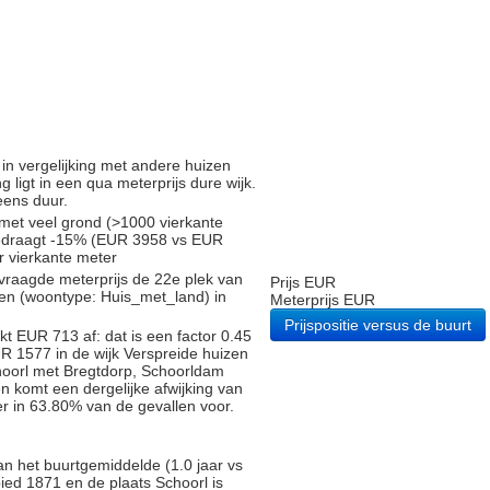
d in vergelijking met andere huizen
 ligt in een qua meterprijs dure wijk.
eens duur.
 met veel grond (>1000 vierkante
bedraagt -15% (EUR 3958 vs EUR
er vierkante meter
vraagde meterprijs de 22e plek van
Prijs EUR
gen (woontype: Huis_met_land) in
Meterprijs EUR
Prijspositie versus de buurt
t EUR 713 af: dat is een factor 0.45
R 1577 in de wijk Verspreide huizen
choorl met Bregtdorp, Schoorldam
en komt een dergelijke afwijking van
r in 63.80% van de gevallen voor.
an het buurtgemiddelde (1.0 jaar vs
ied 1871 en de plaats Schoorl is