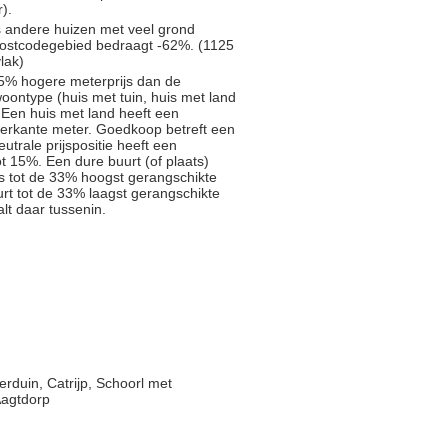
).
s andere huizen met veel grond
 postcodegebied bedraagt -62%. (1125
lak)
5% hogere meterprijs dan de
oontype (huis met tuin, huis met land
 Een huis met land heeft een
ierkante meter. Goedkoop betreft een
trale prijspositie heeft een
t 15%. Een dure buurt (of plaats)
js tot de 33% hoogst gerangschikte
rt tot de 33% laagst gerangschikte
alt daar tussenin.
rduin, Catrijp, Schoorl met
Aagtdorp