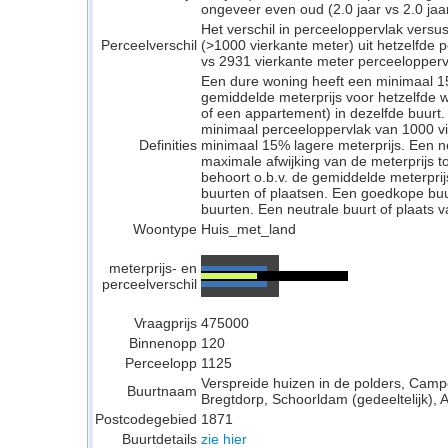
ongeveer even oud (2.0 jaar vs 2.0 jaar
Het verschil in perceeloppervlak versu
Perceelverschil
(>1000 vierkante meter) uit hetzelfde
vs 2931 vierkante meter perceelopperv
Een dure woning heeft een minimaal 1
gemiddelde meterprijs voor hetzelfde w
of een appartement) in dezelfde buurt.
minimaal perceeloppervlak van 1000 v
Definities
minimaal 15% lagere meterprijs. Een neu
maximale afwijking van de meterprijs to
behoort o.b.v. de gemiddelde meterpri
buurten of plaatsen. Een goedkope buu
buurten. Een neutrale buurt of plaats v
Woontype
Huis_met_land
meterprijs- en
perceelverschil
Vraagprijs
475000
Binnenopp
120
Perceelopp
1125
Verspreide huizen in de polders, Campe
Buurtnaam
Bregtdorp, Schoorldam (gedeeltelijk), 
Postcodegebied
1871
Buurtdetails
zie hier