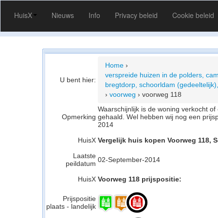
HuisX
Nieuws
Info
Privacy beleid
Cookie beleid
Home
›
verspreide huizen in de polders, cam
U bent hier:
bregtdorp, schoorldam (gedeeltelijk)
›
voorweg
›
voorweg 118
Waarschijnlijk is de woning verkocht 
Opmerking
gehaald. Wel hebben wij nog een prijs
2014
HuisX
Vergelijk huis kopen Voorweg 118, 
Laatste
02-September-2014
peildatum
HuisX
Voorweg 118 prijspositie:
Prijspositie
plaats - landelijk