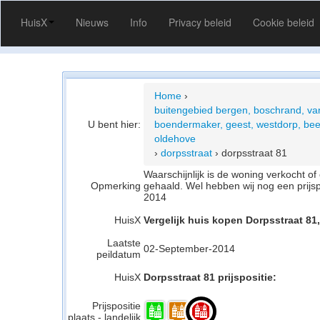
HuisX
Nieuws
Info
Privacy beleid
Cookie beleid
Home
›
buitengebied bergen, boschrand, va
U bent hier:
boendermaker, geest, westdorp, bee
oldehove
›
dorpsstraat
›
dorpsstraat 81
Waarschijnlijk is de woning verkocht 
Opmerking
gehaald. Wel hebben wij nog een prijs
2014
HuisX
Vergelijk huis kopen Dorpsstraat 81
Laatste
02-September-2014
peildatum
HuisX
Dorpsstraat 81 prijspositie:
Prijspositie
plaats - landelijk