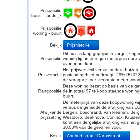
Prijspositie
buurt - landelijk
Prijspositie
woning - buurt
Bekijk
Prijshistorie
Dit huis is laag geprijsd in vergelijkin
Prijspositie
woning ligt in een qua meterprijs dure w
eveneens duur.
Het prijsverschil versus andere huizen 
Prijsverschil
postcodegebied bedraagt -26% (EUR 33
de vraagprijs per vierkante meter woo
Deze woning bezet op basis van de ge
Rangpositie
de in totaal 97 te koop staande wonin
buurt.
De meterprijs van deze koopwoning wijk
versus de gemiddelde afwijking van EU
Afwijkende
Bergen, Boschrand, Van Reenen, Ber
prijszetting
Westdorp, Beekhove, Conincx, Kruidenb
komt een dergelijke afwijking van het 
30.50% van de gevallen voor.
Bekijk
Aanbod straat: Dorpsstraat