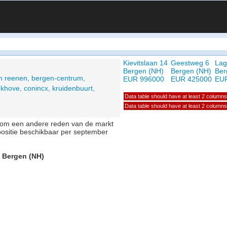
Kievitslaan 14
Geestweg 6
Lag
Bergen (NH)
Bergen (NH)
Ber
n reenen, bergen-centrum,
EUR 996000
EUR 425000
EU
khove, conincx, kruidenbuurt,
Data table should have at least 2 columns
Data table should have at least 2 columns
of om een andere reden van de markt
positie beschikbaar per september
, Bergen (NH)