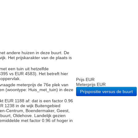
g met andere huizen in deze buurt. De
ijk. Het prijskarakter van de plaats is
met een tuin uit hetzelfde
95 vs EUR 4583). Het betreft hier
noppervlak.
Prijs EUR
Meterprijs EUR
vraagde meterprijs de 76e plek van
gen (woontype: Huis_met_tuin) in deze
Prijspositie versus de buurt
t EUR 1188 af: dat is een factor 0.96
R 1238 in de wijk Buitengebied
gen-Centrum, Boendermaker, Geest,
uurt, Oldehove. Landelijk gezien
gemiddelde met factor 0.96 of hoger in