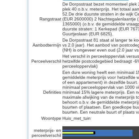
De Dorpsstraat bezet momenteel plek 2
plek 40 o.b.v. meterprijs. Het totaal a
52.De drie duurste straten in de wijk C
Rangstraat
(EUR 2600000) 2 Nachtegalenlaantje 
1365000) (o.b.v. de gemiddelde vraagpri
duurste straten: 1 Kerkepad (EUR 767
Guurtjeslaan (EUR 6825).
De Dorpsstraat 81 staat al langer te k
Aanbodtermijn
vs 2.0 jaar). Het aanbod van postcode
(NH) is ongeveer even oud (2.0 jaar vs 
Het verschil in perceeloppervlak versu
Perceelverschil
hetzelfde postcodegebied bedraagt -6%
perceeloppervlak)
Een dure woning heeft een minimaal 1
gemiddelde meterprijs voor hetzelfde w
of een appartement) in dezelfde buurt.
minimaal perceeloppervlak van 1000 v
Definities
minimaal 15% lagere meterprijs. Een neu
maximale afwijking van de meterprijs to
behoort o.b.v. de gemiddelde meterpri
buurten of plaatsen. Een goedkope buu
buurten. Een neutrale buurt of plaats v
Woontype
Huis_met_tuin
meterprijs- en
perceelverschil