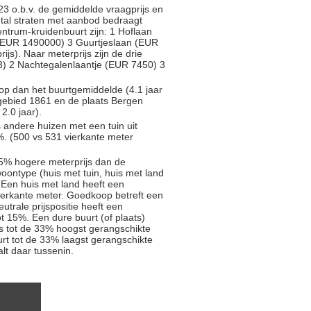
3 o.b.v. de gemiddelde vraagprijs en
antal straten met aanbod bedraagt
entrum-kruidenbuurt zijn: 1 Hoflaan
(EUR 1490000) 3 Guurtjeslaan (EUR
js). Naar meterprijs zijn de drie
3) 2 Nachtegalenlaantje (EUR 7450) 3
oop dan het buurtgemiddelde (4.1 jaar
gebied 1861 en de plaats Bergen
2.0 jaar).
s andere huizen met een tuin uit
. (500 vs 531 vierkante meter
5% hogere meterprijs dan de
oontype (huis met tuin, huis met land
 Een huis met land heeft een
ierkante meter. Goedkoop betreft een
trale prijspositie heeft een
t 15%. Een dure buurt (of plaats)
js tot de 33% hoogst gerangschikte
rt tot de 33% laagst gerangschikte
alt daar tussenin.