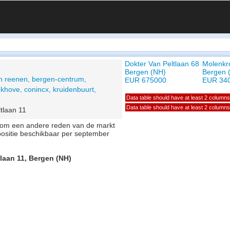
Dokter Van Peltlaan 68
Molenkr
Bergen (NH)
Bergen 
n reenen, bergen-centrum,
EUR 675000
EUR 34
khove, conincx, kruidenbuurt,
Data table should have at least 2 columns
Data table should have at least 2 columns
ltlaan 11
of om een andere reden van de markt
positie beschikbaar per september
tlaan 11, Bergen (NH)