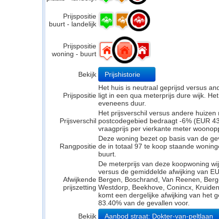
Prijspositie
buurt - landelijk
Prijspositie
woning - buurt
Bekijk
Prijshistorie
Het huis is neutraal geprijsd versus a
Prijspositie
ligt in een qua meterprijs dure wijk. Het
eveneens duur.
Het prijsverschil versus andere huizen 
Prijsverschil
postcodegebied bedraagt -6% (EUR 431
vraagprijs per vierkante meter woonop
Deze woning bezet op basis van de ge
Rangpositie
de in totaal 97 te koop staande wonin
buurt.
De meterprijs van deze koopwoning wijk
versus de gemiddelde afwijking van EU
Afwijkende
Bergen, Boschrand, Van Reenen, Ber
prijszetting
Westdorp, Beekhove, Conincx, Kruidenb
komt een dergelijke afwijking van het 
83.40% van de gevallen voor.
Bekijk
Aanbod straat: Dokter-van-peltlaan