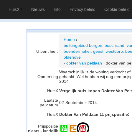
HuisX
Nieuws
Info
Privacy beleid
Cookie beleid
Home
›
buitengebied bergen, boschrand, va
U bent hier:
boendermaker, geest, westdorp, bee
oldehove
›
dokter van peltlaan
›
dokter van pe
Waarschijnlijk is de woning verkocht 
Opmerking
gehaald. Wel hebben wij nog een prijs
2014
HuisX
Vergelijk huis kopen Dokter Van Pel
Laatste
02-September-2014
peildatum
HuisX
Dokter Van Peltlaan 11 prijspositie:
Prijspositie
plaats - landelijk