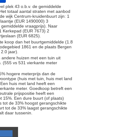
l plek 43 o.b.v. de gemiddelde
. Het totaal aantal straten met aanbod
de wijk Centrum-kruidenbuurt zijn: 1
laantje (EUR 1490000) 3
 gemiddelde vraagprijs). Naar
n: 1 Kerkepad (EUR 7673) 2
tjeslaan (EUR 6825).
 te koop dan het buurtgemiddelde (1.8
tcodegebied 1861 en de plaats Bergen
2.0 jaar).
s andere huizen met een tuin uit
. (555 vs 531 vierkante meter
5% hogere meterprijs dan de
oontype (huis met tuin, huis met land
 Een huis met land heeft een
ierkante meter. Goedkoop betreft een
trale prijspositie heeft een
t 15%. Een dure buurt (of plaats)
js tot de 33% hoogst gerangschikte
rt tot de 33% laagst gerangschikte
alt daar tussenin.