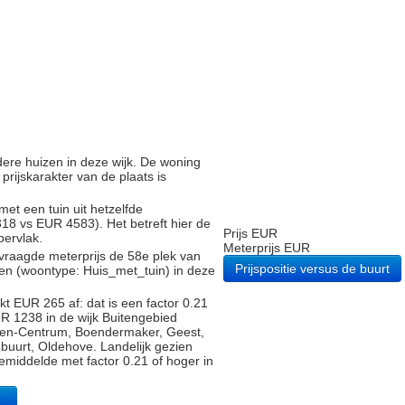
ndere huizen in deze wijk. De woning
 prijskarakter van de plaats is
met een tuin uit hetzelfde
8 vs EUR 4583). Het betreft hier de
Prijs EUR
pervlak.
Meterprijs EUR
vraagde meterprijs de 58e plek van
Prijspositie versus de buurt
gen (woontype: Huis_met_tuin) in deze
t EUR 265 af: dat is een factor 0.21
R 1238 in de wijk Buitengebied
gen-Centrum, Boendermaker, Geest,
uurt, Oldehove. Landelijk gezien
gemiddelde met factor 0.21 of hoger in