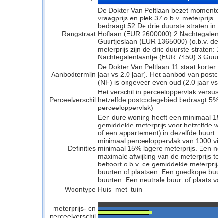
De Dokter Van Peltlaan bezet momentee
vraagprijs en plek 37 o.b.v. meterprijs
bedraagt 52.De drie duurste straten in 
Rangstraat
Hoflaan (EUR 2600000) 2 Nachtegalen
Guurtjeslaan (EUR 1365000) (o.b.v. de
meterprijs zijn de drie duurste strate
Nachtegalenlaantje (EUR 7450) 3 Guur
De Dokter Van Peltlaan 11 staat korter
Aanbodtermijn
jaar vs 2.0 jaar). Het aanbod van pos
(NH) is ongeveer even oud (2.0 jaar vs 
Het verschil in perceeloppervlak versu
Perceelverschil
hetzelfde postcodegebied bedraagt 5%
perceeloppervlak)
Een dure woning heeft een minimaal 1
gemiddelde meterprijs voor hetzelfde w
of een appartement) in dezelfde buurt.
minimaal perceeloppervlak van 1000 v
Definities
minimaal 15% lagere meterprijs. Een neu
maximale afwijking van de meterprijs to
behoort o.b.v. de gemiddelde meterpri
buurten of plaatsen. Een goedkope buu
buurten. Een neutrale buurt of plaats v
Woontype
Huis_met_tuin
meterprijs- en
perceelverschil