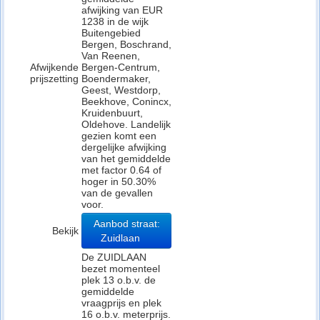
afwijking van EUR
1238 in de wijk
Buitengebied
Bergen, Boschrand,
Van Reenen,
Afwijkende
Bergen-Centrum,
prijszetting
Boendermaker,
Geest, Westdorp,
Beekhove, Conincx,
Kruidenbuurt,
Oldehove. Landelijk
gezien komt een
dergelijke afwijking
van het gemiddelde
met factor 0.64 of
hoger in 50.30%
van de gevallen
voor.
Aanbod straat:
Bekijk
Zuidlaan
De ZUIDLAAN
bezet momenteel
plek 13 o.b.v. de
gemiddelde
vraagprijs en plek
16 o.b.v. meterprijs.