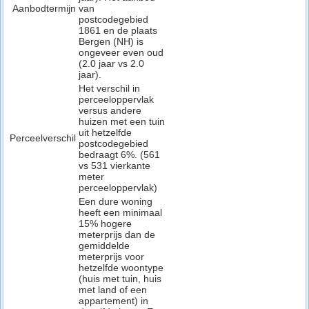
Aanbodtermijn
van
postcodegebied
1861 en de plaats
Bergen (NH) is
ongeveer even oud
(2.0 jaar vs 2.0
jaar).
Het verschil in
perceeloppervlak
versus andere
huizen met een tuin
uit hetzelfde
Perceelverschil
postcodegebied
bedraagt 6%. (561
vs 531 vierkante
meter
perceeloppervlak)
Een dure woning
heeft een minimaal
15% hogere
meterprijs dan de
gemiddelde
meterprijs voor
hetzelfde woontype
(huis met tuin, huis
met land of een
appartement) in