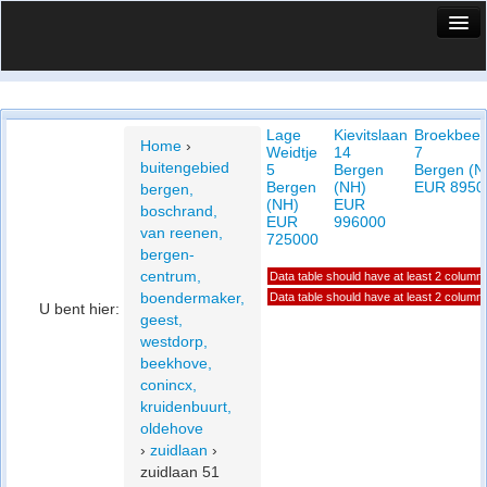
HuisX
Huis in vizier
Lage
Kievitslaan
Broekbeek
Vergelijk prijsposities - wijk
Home
›
Weidtje
14
7
buitengebied
5
Bergen
Bergen (N
Nieuws
Bergen
(NH)
EUR 8950
bergen,
(NH)
EUR
boschrand,
Info
EUR
996000
van reenen,
725000
bergen-
Privacy beleid
centrum,
Data table should have at least 2 column
boendermaker,
Data table should have at least 2 column
Cookie beleid
U bent hier:
geest,
westdorp,
beekhove,
conincx,
kruidenbuurt,
oldehove
›
zuidlaan
›
zuidlaan 51