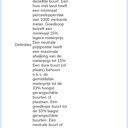
dezelfde buurt. Een
huis met land heeft
een minimaal
perceeloppervlak
van 1000 vierkante
meter. Goedkoop
betreft een
minimaal 15%
lagere meterprijs.
Een neutrale
Definities
prijspositie heeft
een maximale
afwijking van de
meterprijs tot 15%.
Een dure buurt (of
plaats) behoort
o.b.v. de
gemiddelde
meterprijs tot de
33% hoogst
gerangschikte
buurten of
plaatsen. Een
goedkope buurt tot
de 33% laagst
gerangschikte
buurten. Een
neutrale buurt of