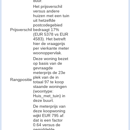
duur.
Het prijsverschil
versus andere
huizen met een tuin
uit hetzelfde
postcodegebied
Prijsverschil
bedraagt 17%
(EUR 5378 vs EUR
4583). Het betreft
hier de vraagprijs
per vierkante meter
woonoppervlak.
Deze woning bezet
op basis van de
gevraagde
meterprijs de 23e
plek van de in
Rangpositie
totaal 97 te koop
staande woningen
(woontype:
Huis_met_tuin) in
deze buurt.
De meterprijs van
deze koopwoning
wijkt EUR 795 af:
dat is een factor
0.64 versus de
gemiddelde