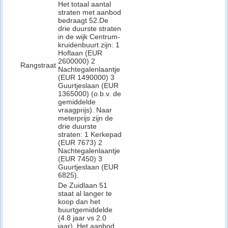
Het totaal aantal
straten met aanbod
bedraagt 52.De
drie duurste straten
in de wijk Centrum-
kruidenbuurt zijn: 1
Hoflaan (EUR
2600000) 2
Rangstraat
Nachtegalenlaantje
(EUR 1490000) 3
Guurtjeslaan (EUR
1365000) (o.b.v. de
gemiddelde
vraagprijs). Naar
meterprijs zijn de
drie duurste
straten: 1 Kerkepad
(EUR 7673) 2
Nachtegalenlaantje
(EUR 7450) 3
Guurtjeslaan (EUR
6825).
De Zuidlaan 51
staat al langer te
koop dan het
buurtgemiddelde
(4.8 jaar vs 2.0
jaar). Het aanbod