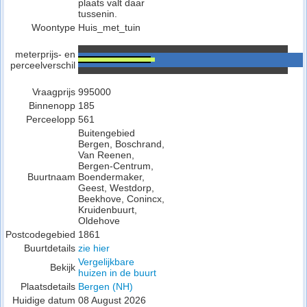
plaats valt daar
tussenin.
Woontype
Huis_met_tuin
meterprijs- en
perceelverschil
Vraagprijs
995000
Binnenopp
185
Perceelopp
561
Buitengebied
Bergen, Boschrand,
Van Reenen,
Bergen-Centrum,
Buurtnaam
Boendermaker,
Geest, Westdorp,
Beekhove, Conincx,
Kruidenbuurt,
Oldehove
Postcodegebied
1861
Buurtdetails
zie hier
Vergelijkbare
Bekijk
huizen in de buurt
Plaatsdetails
Bergen (NH)
Huidige datum
08 August 2026