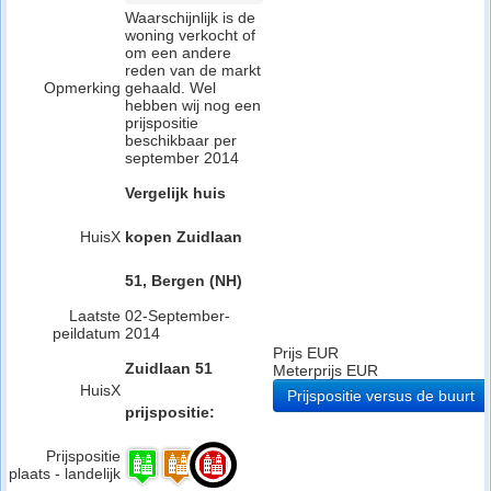
Waarschijnlijk is de
woning verkocht of
om een andere
reden van de markt
Opmerking
gehaald. Wel
hebben wij nog een
prijspositie
beschikbaar per
september 2014
Vergelijk huis
HuisX
kopen Zuidlaan
51, Bergen (NH)
Laatste
02-September-
peildatum
2014
Prijs EUR
Zuidlaan 51
Meterprijs EUR
HuisX
Prijspositie versus de buurt
prijspositie:
Prijspositie
plaats - landelijk