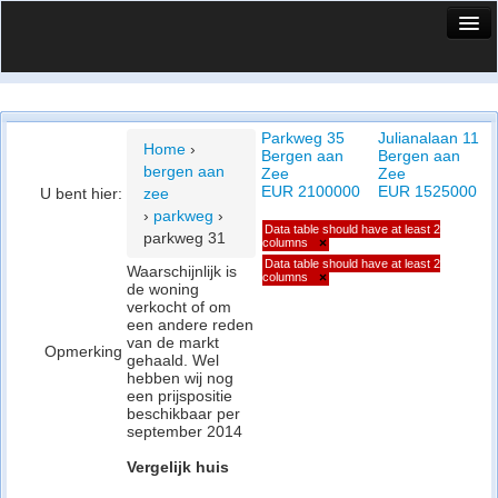
HuisX
Huis in vizier
Parkweg 35
Julianalaan 11
Vergelijk prijsposities - wijk
Home
›
Bergen aan
Bergen aan
bergen aan
Zee
Zee
Nieuws
EUR 2100000
EUR 1525000
U bent hier:
zee
›
parkweg
›
Info
Data table should have at least 2
parkweg 31
columns
×
Data table should have at least 2
Privacy beleid
Waarschijnlijk is
columns
×
de woning
verkocht of om
Cookie beleid
een andere reden
van de markt
Opmerking
gehaald. Wel
hebben wij nog
een prijspositie
beschikbaar per
september 2014
Vergelijk huis