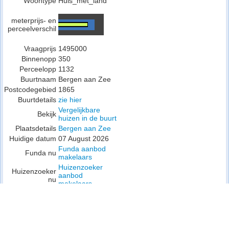
Woontype
Huis_met_land
meterprijs- en
perceelverschil
Vraagprijs
1495000
Binnenopp
350
Perceelopp
1132
Buurtnaam
Bergen aan Zee
Postcodegebied
1865
Buurtdetails
zie hier
Vergelijkbare
Bekijk
huizen in de buurt
Plaatsdetails
Bergen aan Zee
Huidige datum
07 August 2026
Funda aanbod
Funda nu
makelaars
Huizenzoeker
Huizenzoeker
aanbod
nu
makelaars
Google Maps en
Orientatie
Street View
Parkweg , Bergen
Waar
aan Zee