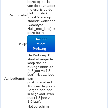
bezet op basis
van de gevraagde
meterprijs de 5e
plek van de in
Rangpositie
totaal 5 te koop
staande woningen
(woontype:
Huis_met_land) in
deze buurt.
Aanbod
Bekijk
straat:
Parkweg
De Parkweg 31
staat al langer te
koop dan het
buurtgemiddelde
(4.8 jaar vs 1.8
jaar). Het aanbod
Aanbodtermijn
van
postcodegebied
1865 en de plaats
Bergen aan Zee
is ongeveer even
oud (1.8 jaar vs
1.8 jaar).
Het verschil in