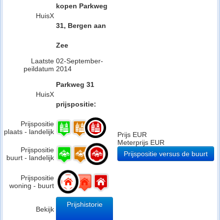
kopen Parkweg
HuisX
31, Bergen aan
Zee
Laatste
02-September-
peildatum
2014
Parkweg 31
HuisX
prijspositie:
Prijspositie
plaats - landelijk
Prijs EUR
Meterprijs EUR
Prijspositie
Prijspositie versus de buurt
buurt - landelijk
Prijspositie
woning - buurt
Prijshistorie
Bekijk