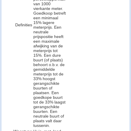
van 1000
vierkante meter.
Goedkoop betreft
een minimaal
15% lagere
Definities
meterprijs. Een
neutrale
prijspositie heeft
een maximale
afwijking van de
meterprijs tot
15%. Een dure
buurt (of plaats)
behoort o.b.v. de
gemiddelde
meterprijs tot de
33% hoogst
gerangschikte
buurten of
plaatsen. Een
goedkope buurt
tot de 33% laagst
gerangschikte
buurten. Een
neutrale buurt of
plaats valt daar
tussenin.