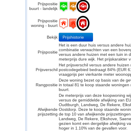
Prijspositie
buurt - landelijk
Prijspositie
woning - buurt
Bekijk
Prijshistorie
Het is een duur huis versus andere hui
combinatie verwachten van een bovengem
Prijspositie
versus andere huizen met een tuin in d
meterprijs dure wijk. Het prijskarakter
Het prijsverschil versus andere huizen 
Prijsverschil
postcodegebied bedraagt 84% (EUR 614
vraagprijs per vierkante meter woonop
Deze woning bezet op basis van de ge
Rangpositie
in totaal 81 te koop staande woningen
buurt.
De meterprijs van deze koopwoning wijk
versus de gemiddelde afwijking van E
Oudtburgh, Landweg, De Rekere, Elks
Afwijkende
Oostdorp. Deze te koop staande wonin
prijszetting
de top 10 van afwijkende prijszetting
Landweg, De Rekere, Elkshove, Saeneg
gezien komt een dergelijke afwijking v
hoger in 1.10% van de gevallen voor.