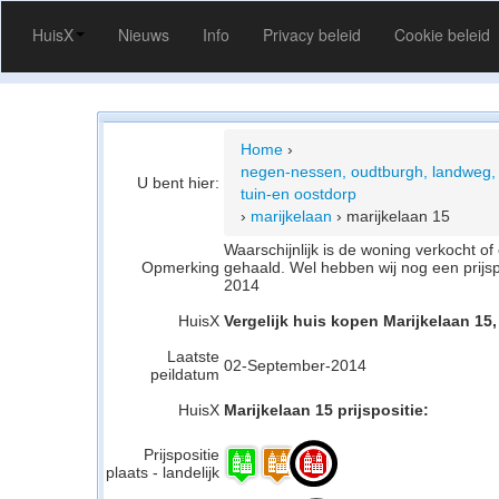
HuisX
Nieuws
Info
Privacy beleid
Cookie beleid
Home
›
negen-nessen, oudtburgh, landweg, 
U bent hier:
tuin-en oostdorp
›
marijkelaan
›
marijkelaan 15
Waarschijnlijk is de woning verkocht 
Opmerking
gehaald. Wel hebben wij nog een prijs
2014
HuisX
Vergelijk huis kopen Marijkelaan 15
Laatste
02-September-2014
peildatum
HuisX
Marijkelaan 15 prijspositie:
Prijspositie
plaats - landelijk