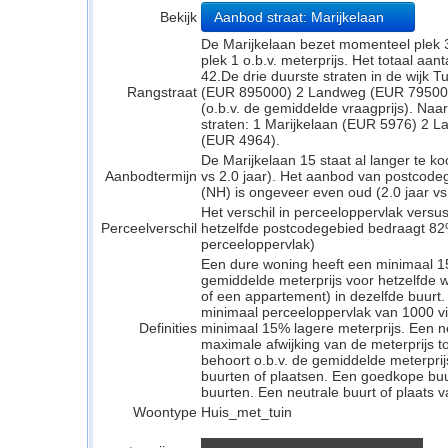
Bekijk
Aanbod straat: Marijkelaan
De Marijkelaan bezet momenteel plek 3
plek 1 o.b.v. meterprijs. Het totaal aa
42.De drie duurste straten in de wijk T
Rangstraat
(EUR 895000) 2 Landweg (EUR 795000
(o.b.v. de gemiddelde vraagprijs). Naar
straten: 1 Marijkelaan (EUR 5976) 2 
(EUR 4964).
De Marijkelaan 15 staat al langer te k
Aanbodtermijn
vs 2.0 jaar). Het aanbod van postcode
(NH) is ongeveer even oud (2.0 jaar vs 
Het verschil in perceeloppervlak versu
Perceelverschil
hetzelfde postcodegebied bedraagt 82
perceeloppervlak)
Een dure woning heeft een minimaal 1
gemiddelde meterprijs voor hetzelfde w
of een appartement) in dezelfde buurt.
minimaal perceeloppervlak van 1000 v
Definities
minimaal 15% lagere meterprijs. Een neu
maximale afwijking van de meterprijs to
behoort o.b.v. de gemiddelde meterpri
buurten of plaatsen. Een goedkope buu
buurten. Een neutrale buurt of plaats v
Woontype
Huis_met_tuin