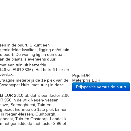
zen in de buurt. U kunt een
iddelde kwaliteit, ligging en/of tuin
e buurt. De woning ligt in een qua
 van de plaats is eveneens duur.
met een tuin uit hetzelfde
6 vs EUR 3336). Het betreft hier de
pervlak.
Prijs EUR
vraagde meterprijs de 1e plek van de
Meterprijs EUR
 (woontype: Huis_met_tuin) in deze
Prijspositie versus de buurt
t EUR 2810 af: dat is een factor 2.96
UR 950 in de wijk Negen-Nessen,
hove, Saenegheest, Tuin-en
g bezet hiermee de 1ste plek binnen
en in Negen-Nessen, Oudtburgh,
heest, Tuin-en Oostdorp. Landelijk
an het gemiddelde met factor 2.96 of