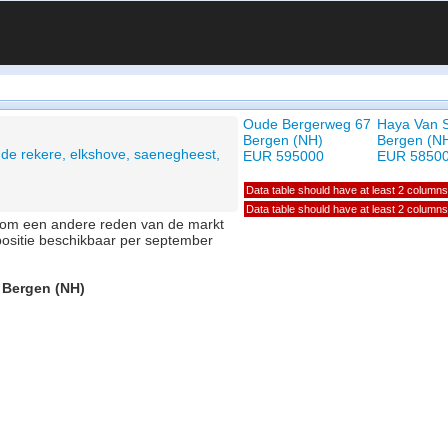
Oude Bergerweg 67
Haya Van 
Bergen (NH)
Bergen (N
de rekere, elkshove, saenegheest,
EUR 595000
EUR 5850
Data table should have at least 2 columns
Data table should have at least 2 columns
of om een andere reden van de markt
positie beschikbaar per september
, Bergen (NH)