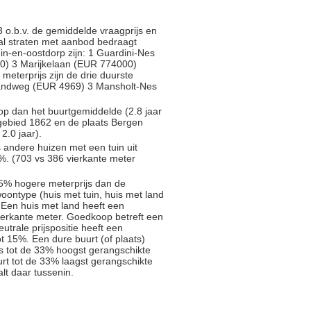
 o.b.v. de gemiddelde vraagprijs en
ntal straten met aanbod bedraagt
uin-en-oostdorp zijn: 1 Guardini-Nes
) 3 Marijkelaan (EUR 774000)
 meterprijs zijn de drie duurste
Landweg (EUR 4969) 3 Mansholt-Nes
oop dan het buurtgemiddelde (2.8 jaar
gebied 1862 en de plaats Bergen
2.0 jaar).
s andere huizen met een tuin uit
%. (703 vs 386 vierkante meter
5% hogere meterprijs dan de
oontype (huis met tuin, huis met land
 Een huis met land heeft een
ierkante meter. Goedkoop betreft een
trale prijspositie heeft een
t 15%. Een dure buurt (of plaats)
js tot de 33% hoogst gerangschikte
rt tot de 33% laagst gerangschikte
alt daar tussenin.